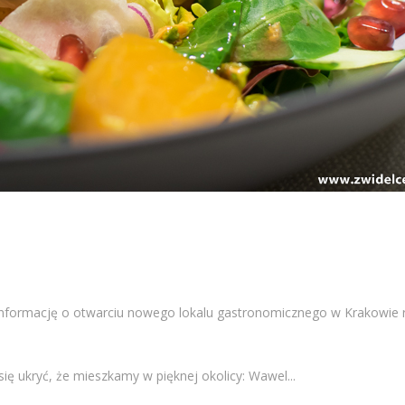
nformację o otwarciu nowego lokalu gastronomicznego w Krakowie 
się ukryć, że mieszkamy w pięknej okolicy: Wawel...