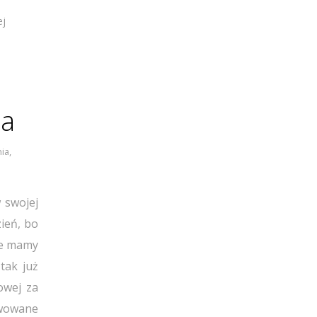
ej
ja
nia
,
 swojej
zień, bo
 że mamy
tak już
owej za
rwowane