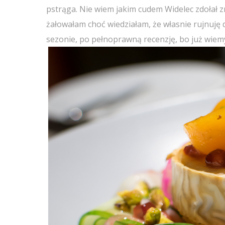
pstrąga. Nie wiem jakim cudem Widelec zdołał zm
żałowałam choć wiedziałam, że własnie rujnuję
sezonie, po pełnoprawną recenzję, bo już wiem