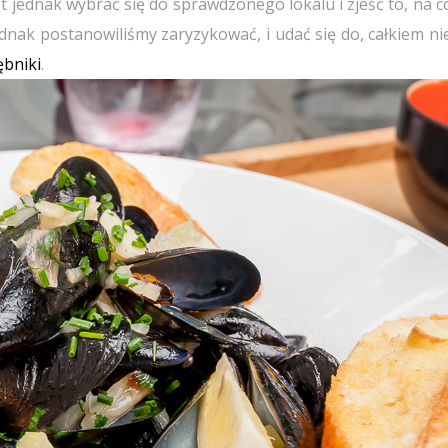
 jest jednak wybrać się do sprawdzonego lokalu i zjeść to, na
ednak postanowiliśmy zaryzykować, i udać się do, całkiem n
bniki
.