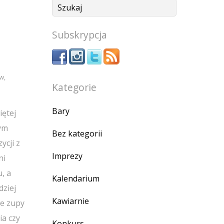
Subskrypcja
ów
,
Kategorie
Bary
iętej
nym
Bez kategorii
ycji z
Imprezy
ni
, a
Kalendarium
ziej
Kawiarnie
we zupy
ia czy
Konkurs