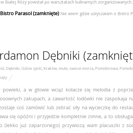
w Białej Róży powstał po warsztatach kulinarnych zorganizowanych..
 Bistro Parasol (zamknięte)
Nie wiem gdzie usłyszałam o Bistro P
ardamon Dębniki (zamknięt
eść
,
Dębniki
,
Gdzie zjeść
,
Kraków
,
mule
,
owoce morza
,
Pomidorowa
,
Pomido
Zupy
y powieki, a w głowie wciąż kołacze się melodia z poprz
stosownych zakupach, a zawartość lodówki nie zaspokaja n
staje coś zamówić lub zebrać siły na wycieczkę do restaur
wa się opóźni i przyjedzie kompletnie zimne, a to obsługa
 (lekko już zaparzonego) przywiozą wam placuszki z soc