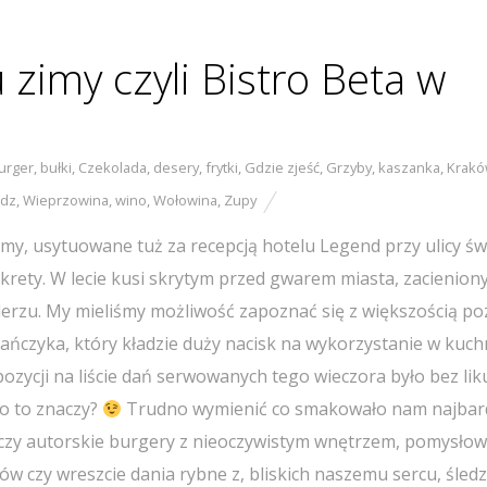
 zimy czyli Bistro Beta w
urger
,
bułki
,
Czekolada
,
desery
,
frytki
,
Gdzie zjeść
,
Grzyby
,
kaszanka
,
Krak
edz
,
Wieprzowina
,
wino
,
Wołowina
,
Zupy
amy, usytuowane tuż za recepcją hotelu Legend przy ulicy św
krety. W lecie kusi skrytym przed gwarem miasta, zacienio
lerzu. My mieliśmy możliwość zapoznać się z większością poz
ńczyka, który kładzie duży nacisk na wykorzystanie w kuch
pozycji na liście dań serwowanych tego wieczora było bez liku
co to znaczy?
Trudno wymienić co smakowało nam najbard
 czy autorskie burgery z nieoczywistym wnętrzem, pomysło
 czy wreszcie dania rybne z, bliskich naszemu sercu, śledz