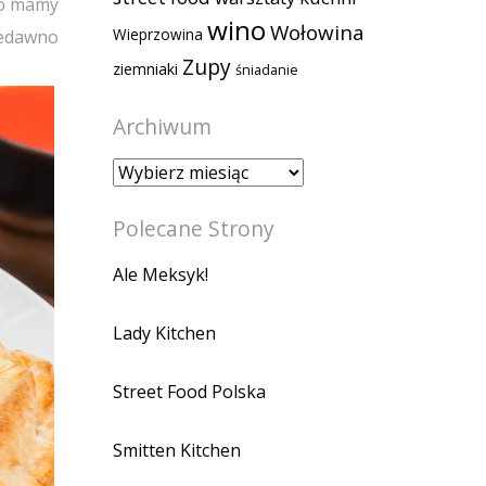
 co mamy
wino
Wołowina
Wieprzowina
iedawno
Zupy
ziemniaki
śniadanie
Archiwum
Archiwum
Polecane Strony
Ale Meksyk!
Lady Kitchen
Street Food Polska
Smitten Kitchen