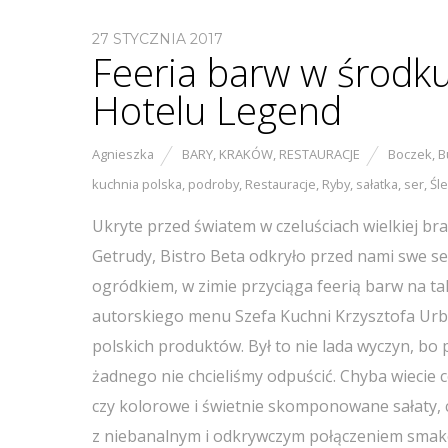
27 STYCZNIA 2017
Feeria barw w środku
Hotelu Legend
Agnieszka
BARY
,
KRAKÓW
,
RESTAURACJE
Boczek
,
B
kuchnia polska
,
podroby
,
Restauracje
,
Ryby
,
sałatka
,
ser
,
Śl
Ukryte przed światem w czeluściach wielkiej br
Getrudy, Bistro Beta odkryło przed nami swe se
ogródkiem, w zimie przyciąga feerią barw na ta
autorskiego menu Szefa Kuchni Krzysztofa Urba
polskich produktów. Był to nie lada wyczyn, bo 
żadnego nie chcieliśmy odpuścić. Chyba wiecie 
czy kolorowe i świetnie skomponowane sałaty,
z niebanalnym i odkrywczym połączeniem smaków