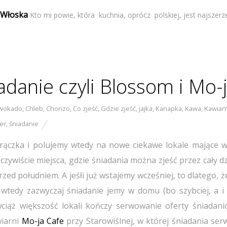
i Włoska
Kto mi powie, która kuchnia, oprócz polskiej, jest najszerz
danie czyli Blossom i Mo-
wokado
,
Chleb
,
Chorizo
,
Co zjeść
,
Gdzie zjeść
,
jajka
,
Kanapka
,
Kawa
,
Kawiar
er
,
śniadanie
orączka i polujemy wtedy na nowe ciekawe lokale mające w
zywiście miejsca, gdzie śniadania można zjeść przez cały d
zed południem. A jeśłi już wstajemy wcześniej, to dlatego,
wtedy zazwyczaj śniadanie jemy w domu (bo szybciej, a i 
, wciąż większość lokali kończy serwowanie oferty śniadani
wiarni
Mo-ja Cafe
przy Starowiślnej, w której śniadania se