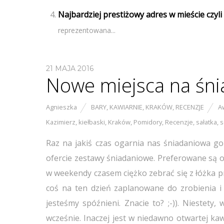
Najbardziej prestiżowy adres w mieście czyl
reprezentowana...
21 MAJA 2016
Nowe miejsca na śnia
Agnieszka
BARY
,
KAWIARNIE
,
KRAKÓW
,
RECENZJE
A
Kazimierz
,
kiełbaski
,
Kraków
,
Pomidory
,
Recenzje
,
sałatka
,
s
Raz na jakiś czas ogarnia nas śniadaniowa g
ofercie zestawy śniadaniowe. Preferowane są oc
w weekendy czasem ciężko zebrać się z łóżka pr
coś na ten dzień zaplanowane do zrobienia i 
jesteśmy spóźnieni. Znacie to? ;-)). Niestety
wcześnie. Inaczej jest w niedawno otwartej ka