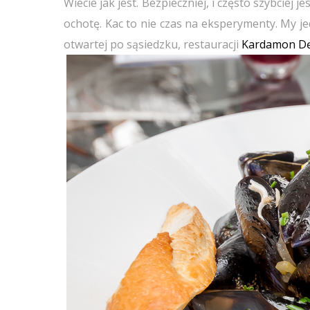
Wiecie jak jest. Bezpieczniej, i często szybciej
ochotę. Kac to nie czas na eksperymenty. My j
otwartej po sąsiedzku, restauracji
Kardamon Dę