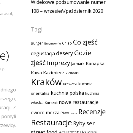
Widelcowe podsumowanie numer
.
108 – wrzesień/październik 2020
arasol,
Tagi
Co zjeść
Burger
Chleb
Burgerownie
e)
Gdzie
desery
degustacja
zjeść
Imprezy
Kanapka
Jarmark
ry
,
Kawa
Kazimierz
kiełbaski
Kraków
kuchnia
Krewetki
edniego
kuchnia polska
orientalna
kuchnia
aszego,
nowe restauracje
włoska
Kurczak
acji. Z
Recenzje
owoce morza
Piwo
pizza
 pomyli
Restauracje
Ryby
ser
zewicy.
street food
warsztaty kuchni