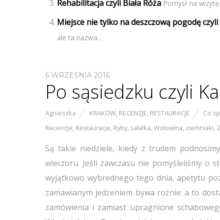
Rehabilitacja czyli Biała Róża
Pomysł na wizytę 
Miejsce nie tylko na deszczową pogodę czyli
ale ta nazwa...
6 WRZEŚNIA 2016
Po sąsiedzku czyli K
Agnieszka
KRAKÓW
,
RECENZJE
,
RESTAURACJE
Co zj
Recenzje
,
Restauracje
,
Ryby
,
sałatka
,
Wołowina
,
ziemniaki
,
Są takie niedziele, kiedy z trudem podnosim
wieczoru. Jeśli zawczasu nie pomyśleliśmy o 
wyjątkowo wybrednego tego dnia, apetytu pozo
zamawianym jedzeniem bywa rożnie: a to dosta
zamówienia i zamiast upragnione schabowego