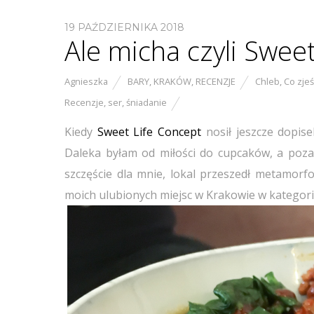
19 PAŹDZIERNIKA 2018
Ale micha czyli Swee
Agnieszka
BARY
,
KRAKÓW
,
RECENZJE
Chleb
,
Co zjeś
Recenzje
,
ser
,
śniadanie
Kiedy
Sweet Life Concept
nosił jeszcze dopis
Daleka byłam od miłości do cupcaków, a poza
szczęście dla mnie, lokal przeszedł metamorfo
moich ulubionych miejsc w Krakowie w kategorii