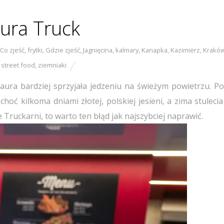
ura Truck
Co zjeść
,
frytki
,
Gdzie zjeść
,
Jagnięcina
,
kalmary
,
Kanapka
,
Kazimierz
,
Krakó
,
street food
,
ziemniaki
aura bardziej sprzyjała jedzeniu na świeżym powietrzu. Po
choć kilkoma dniami złotej, polskiej jesieni, a zima stulec
ie Truckarni, to warto ten błąd jak najszybciej naprawić.