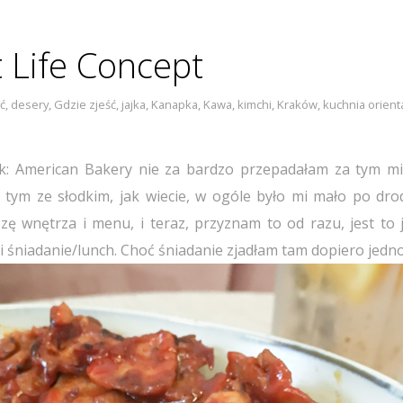
t Life Concept
ć
,
desery
,
Gdzie zjeść
,
jajka
,
Kanapka
,
Kawa
,
kimchi
,
Kraków
,
kuchnia orient
ek: American Bakery nie za bardzo przepadałam za tym mi
 tym ze słodkim, jak wiecie, w ogóle było mi mało po dro
zę wnętrza i menu, i teraz, przyznam to od razu, jest to 
 śniadanie/lunch. Choć śniadanie zjadłam tam dopiero jedno