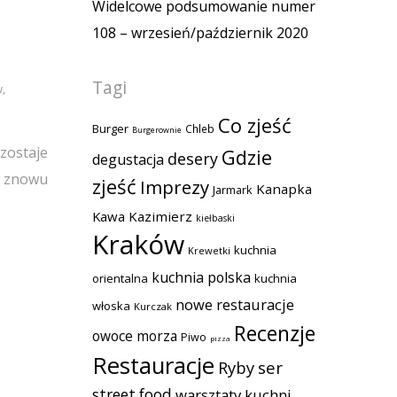
Widelcowe podsumowanie numer
108 – wrzesień/październik 2020
Tagi
w
,
Co zjeść
Burger
Chleb
Burgerownie
zostaje
Gdzie
desery
degustacja
ia znowu
zjeść
Imprezy
Kanapka
Jarmark
Kawa
Kazimierz
kiełbaski
Kraków
kuchnia
Krewetki
kuchnia polska
orientalna
kuchnia
nowe restauracje
włoska
Kurczak
Recenzje
owoce morza
Piwo
pizza
Restauracje
Ryby
ser
street food
warsztaty kuchni