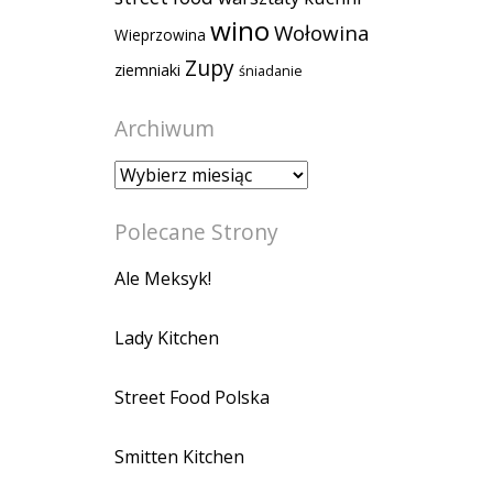
wino
Wołowina
Wieprzowina
Zupy
ziemniaki
śniadanie
Archiwum
Archiwum
Polecane Strony
Ale Meksyk!
Lady Kitchen
Street Food Polska
Smitten Kitchen