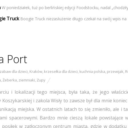
a
W poniedziałek, tuż po berlińskiej edycji Foodstocku, nadal „chodziły”
ogie Truck
Boogie Truck niezasłużenie długo czekał na swój wpis na
a Port
 zabaw dla dzieci
,
Kraków
,
krzesełka dla dzieci
,
kuchnia polska
,
przewijak
,
R
a
,
Żeberka
,
ziemniaki
,
Zupy
iu i lokalizacji tego miejsca, była taka, że jego właścici
 Koszykarskiej i zakola Wisły to zawsze był dla mnie koniec
kacją miejska. W ostatnich latach to się zmieniło, ale i t
akami spacerowymi. Bardzo mnie cieszą lokale powstające w
na posiłek w zatłoczonym centrum miasta, gdzie w dodatku