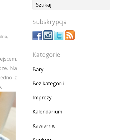
Subskrypcja
alna
,
Kategorie
ejscem.
dze. Na
Bary
jedno z
Bez kategorii
.
Imprezy
Kalendarium
Kawiarnie
Konkurs