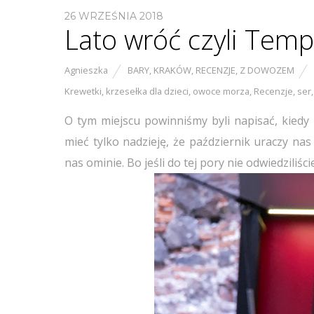
26 WRZEŚNIA 2018
Lato wróć czyli Temp
Agnieszka
BARY
,
KRAKÓW
,
RECENZJE
,
Z DOWOZEM
Krewetki
,
krzesełka dla dzieci
,
owoce morza
,
Recenzje
,
ser
O tym miejscu powinniśmy byli napisać, kiedy 
mieć tylko nadzieję, że październik uraczy nas 
nas ominie. Bo jeśli do tej pory nie odwiedziliśc