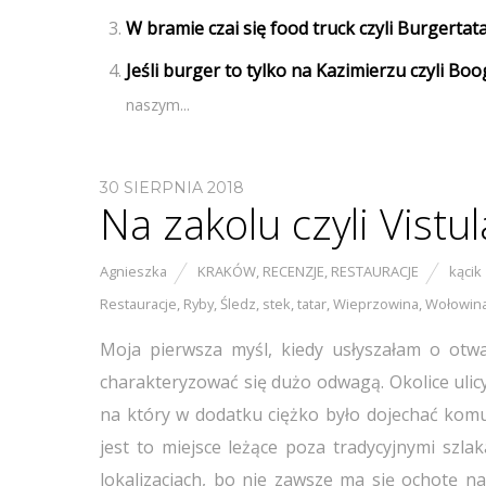
W bramie czai się food truck czyli Burgertat
Jeśli burger to tylko na Kazimierzu czyli Bo
naszym...
30 SIERPNIA 2018
Na zakolu czyli Vistul
Agnieszka
KRAKÓW
,
RECENZJE
,
RESTAURACJE
kącik
Restauracje
,
Ryby
,
Śledz
,
stek
,
tatar
,
Wieprzowina
,
Wołowin
Moja pierwsza myśl, kiedy usłyszałam o otwarc
charakteryzować się dużo odwagą. Okolice ulicy
na który w dodatku ciężko było dojechać komuni
jest to miejsce leżące poza tradycyjnymi szl
lokalizacjach, bo nie zawsze ma się ochotę 