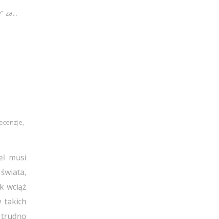
 za...
ecenzje
,
el musi
 świata,
ak wciąż
 takich
 trudno