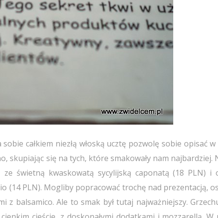
 sobie całkiem niezłą włoską ucztę pozwolę sobie opisać w 
o, skupiając się na tych, które smakowały nam najbardziej.
, ze świetną kwaskowatą sycylijską caponatą (18 PLN) i
io (14 PLN). Mogliby popracować trochę nad prezentacją, os
 z balsamico. Ale to smak był tutaj najważniejszy. Grzech
m cienkim cieście, z doskonałymi dodatkami i mozzarellą. W