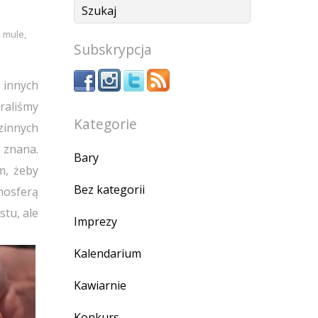
,
mule
,
Subskrypcja
 innych
raliśmy
Kategorie
zinnych
 znana.
Bary
m, żeby
Bez kategorii
mosferą
stu, ale
Imprezy
Kalendarium
Kawiarnie
Konkurs