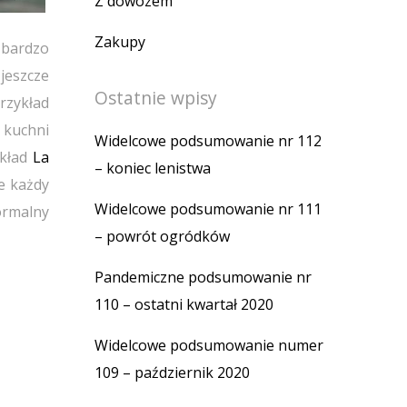
Z dowozem
Zakupy
t bardzo
jeszcze
Ostatnie wpisy
rzykład
kuchni
Widelcowe podsumowanie nr 112
ykład
La
– koniec lenistwa
e każdy
Widelcowe podsumowanie nr 111
ormalny
– powrót ogródków
Pandemiczne podsumowanie nr
110 – ostatni kwartał 2020
Widelcowe podsumowanie numer
109 – październik 2020