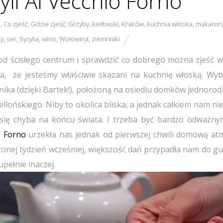
yli Al Vecchio Forno
b
,
Co zjeść
,
Gdzie zjeść
,
Grzyby
,
kiełbaski
,
Kraków
,
kuchnia włoska
,
makaron
y
,
ser
,
Sycylia
,
wino
,
Wołowina
,
ziemniaki
od ścisłego centrum i sprawdzić co dobrego można zjeść w
ła, że jesteśmy właściwie skazani na kuchnię włoską. Wyb
nika (dzięki Bartek!), położoną na osiedlu domków jednorod
ońskiego. Niby to okolica bliska, a jednak całkiem nam nie
y się chyba na końcu świata. I trzeba być bardzo odważny
o Forno
urzekła nas jednak od pierwszej chwili domową at
zonej tydzień wcześniej, większość dań przypadła nam do gu
upełnie inaczej.