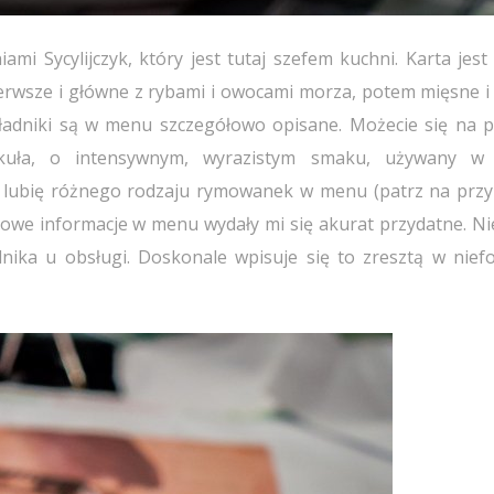
ami Sycylijczyk, który jest tutaj szefem kuchni. Karta jes
erwsze i główne z rybami i owocami morza, potem mięsne i 
 składniki są w menu szczegółowo opisane. Możecie się na p
kuła, o intensywnym, wyrazistym smaku, używany w 
 nie lubię różnego rodzaju rymowanek w menu (patrz na prz
tkowe informacje w menu wydały mi się akurat przydatne. Ni
dnika u obsługi. Doskonale wpisuje się to zresztą w nief