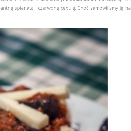
kantną spianatą i czerwoną cebulą. Choć zamówilismy ją na