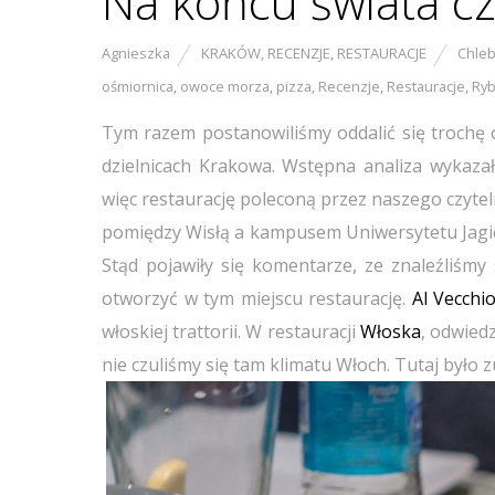
Na końcu świata cz
Agnieszka
KRAKÓW
,
RECENZJE
,
RESTAURACJE
Chle
ośmiornica
,
owoce morza
,
pizza
,
Recenzje
,
Restauracje
,
Ryb
Tym razem postanowiliśmy oddalić się trochę 
dzielnicach Krakowa. Wstępna analiza wykaza
więc restaurację poleconą przez naszego czytel
pomiędzy Wisłą a kampusem Uniwersytetu Jagiell
Stąd pojawiły się komentarze, ze znaleźliśm
otworzyć w tym miejscu restaurację.
Al Vecchi
włoskiej trattorii. W restauracji
Włoska
, odwied
nie czuliśmy się tam klimatu Włoch. Tutaj było z