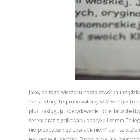
Jako, że tego wieczoru nasza czwórka urządziła
dania, których spróbowaliśmy w Al Vecchio Forn
plus zasługują zdecydowanie obie bruschetty
serem oraz z grillowaną papryką i serem Talleg
nie przepadam za „ozdabianiem” dań szlaczkami
jest też w Al Vecchio Forno pizza, na idealny