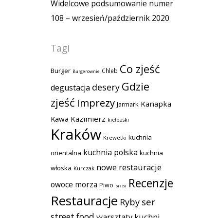
Widelcowe podsumowanie numer
108 – wrzesień/październik 2020
Tagi
Co zjeść
Burger
Chleb
Burgerownie
Gdzie
desery
degustacja
zjeść
Imprezy
Kanapka
Jarmark
Kawa
Kazimierz
kiełbaski
Kraków
kuchnia
Krewetki
kuchnia polska
orientalna
kuchnia
nowe restauracje
włoska
Kurczak
Recenzje
owoce morza
Piwo
pizza
Restauracje
Ryby
ser
street food
warsztaty kuchni