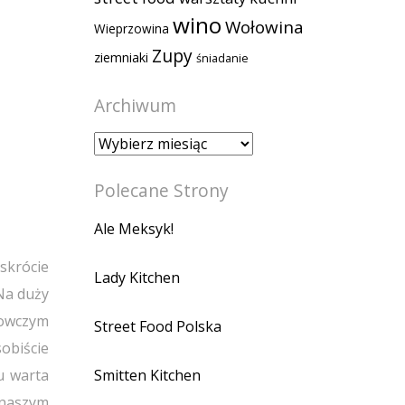
wino
Wołowina
Wieprzowina
Zupy
ziemniaki
śniadanie
Archiwum
Archiwum
Polecane Strony
Ale Meksyk!
skrócie
Lady Kitchen
 Na duży
 owczym
Street Food Polska
obiście
Smitten Kitchen
u warta
 naszym