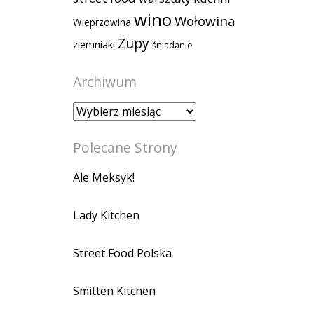
wino
Wołowina
Wieprzowina
Zupy
ziemniaki
śniadanie
Archiwum
Archiwum
Polecane Strony
Ale Meksyk!
Lady Kitchen
Street Food Polska
Smitten Kitchen