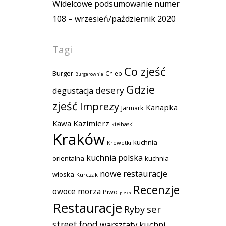
Widelcowe podsumowanie numer
108 – wrzesień/październik 2020
Tagi
Co zjeść
Burger
Chleb
Burgerownie
Gdzie
desery
degustacja
zjeść
Imprezy
Kanapka
Jarmark
Kawa
Kazimierz
kiełbaski
Kraków
kuchnia
Krewetki
kuchnia polska
orientalna
kuchnia
nowe restauracje
włoska
Kurczak
Recenzje
owoce morza
Piwo
pizza
Restauracje
Ryby
ser
street food
warsztaty kuchni