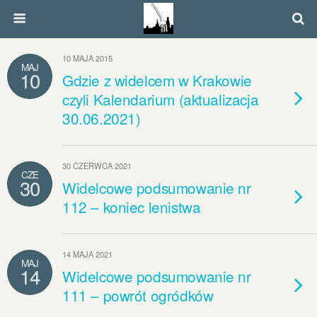
10 MAJA 2015
MAJ
10
Gdzie z widelcem w Krakowie
czyli Kalendarium (aktualizacja
30.06.2021)
30 CZERWCA 2021
CZE
30
Widelcowe podsumowanie nr
112 – koniec lenistwa
14 MAJA 2021
MAJ
14
Widelcowe podsumowanie nr
111 – powrót ogródków