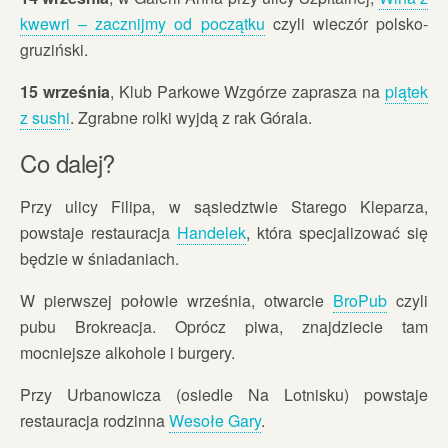
kwewri – zacznijmy od początku
czyli wieczór polsko-
gruziński.
15 września
, Klub Parkowe Wzgórze zaprasza na
piątek
z sushi
. Zgrabne rolki wyjdą z rak Górala.
Co dalej?
Przy ulicy Filipa, w sąsiedztwie Starego Kleparza,
powstaje restauracja
Handelek
, która specjalizować się
będzie w śniadaniach.
W pierwszej połowie września, otwarcie
BroPub
czyli
pubu Brokreacja. Oprócz piwa, znajdziecie tam
mocniejsze alkohole i burgery.
Przy Urbanowicza (osiedle Na Lotnisku) powstaje
restauracja rodzinna
Wesołe Gary
.