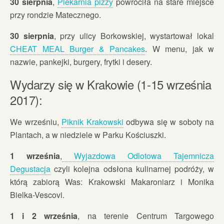
30 sierpnia
,
Piekarnia pizzy
powróciła na stare miejsce
przy rondzie Matecznego.
30 sierpnia
, przy ulicy Borkowskiej, wystartował lokal
CHEAT MEAL Burger & Pancakes
. W menu, jak w
nazwie, pankejki, burgery, frytki i desery.
Wydarzy się w Krakowie (1-15 września
2017):
We wrześniu,
Piknik Krakowski
odbywa się w soboty na
Plantach, a w niedziele w Parku Kościuszki.
1 września
,
Wyjazdowa Odlotowa Tajemnicza
Degustacja
czyli kolejna odsłona kulinarnej podróży, w
którą zabiorą Was: Krakowski Makaroniarz i Monika
Bielka-Vescovi.
1 i 2 września
, na terenie Centrum Targowego