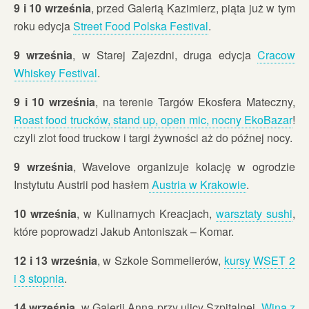
9 i 10 września
, przed Galerią Kazimierz, piąta już w tym
roku edycja
Street Food Polska Festival
.
9 września
, w Starej Zajezdni, druga edycja
Cracow
Whiskey Festival
.
9 i 10 września
, na terenie Targów Ekosfera Mateczny,
Roast food trucków, stand up, open mic, nocny EkoBazar
!
czyli zlot food truckow i targi żywności aż do późnej nocy.
9 września
, Wavelove organizuje kolację w ogrodzie
Instytutu Austrii pod hasłem
Austria w Krakowie
.
10 września
, w Kulinarnych Kreacjach,
warsztaty sushi
,
które poprowadzi Jakub Antoniszak – Komar.
12 i 13 września
, w Szkole Sommelierów,
kursy WSET 2
i 3 stopnia
.
14 września
, w Galerii Anna przy ulicy Szpitalnej,
Wina z