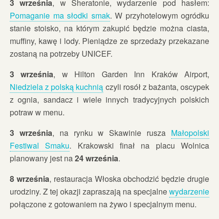
3 września
, w Sheratonie, wydarzenie pod hasłem:
Pomaganie ma słodki smak
. W przyhotelowym ogródku
stanie stoisko, na którym zakupić będzie można ciasta,
muffiny, kawę i lody. Pieniądze ze sprzedaży przekazane
zostaną na potrzeby UNICEF.
3 września
, w Hilton Garden Inn Kraków Airport,
Niedziela z polską kuchnią
czyli rosół z bażanta, oscypek
z ognia, sandacz i wiele innych tradycyjnych polskich
potraw w menu.
3 września
, na rynku w Skawinie rusza
Małopolski
Festiwal Smaku
. Krakowski finał na placu Wolnica
planowany jest na
24 września
.
8 września
, restauracja Włoska obchodzić będzie drugie
urodziny. Z tej okazji zapraszają na specjalne
wydarzenie
połączone z gotowaniem na żywo i specjalnym menu.