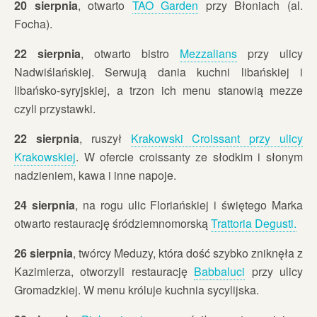
20 sierpnia
, otwarto
TAO Garden
przy Błoniach (al.
Focha).
22 sierpnia
, otwarto bistro
Mezzalians
przy ulicy
Nadwiślańskiej. Serwują dania kuchni libańskiej i
libańsko-syryjskiej, a trzon ich menu stanowią mezze
czyli przystawki.
22 sierpnia
, ruszył
Krakowski Croissant przy ulicy
Krakowskiej
. W ofercie croissanty ze słodkim i słonym
nadzieniem, kawa i inne napoje.
24 sierpnia
, na rogu ulic Floriańskiej i świętego Marka
otwarto restaurację śródziemnomorską
Trattoria Degusti.
26 sierpnia
, twórcy Meduzy, która dość szybko zniknęła z
Kazimierza, otworzyli restaurację
Babbaluci
przy ulicy
Gromadzkiej. W menu króluje kuchnia sycylijska.