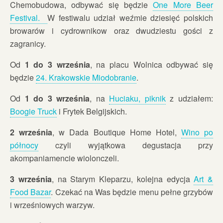
Chemobudowa, odbywać się będzie
One More Beer
Festival.
W festiwalu udział weźmie dziesięć polskich
browarów i cydrownikow oraz dwudziestu gości z
zagranicy.
Od
1 do 3 września
, na placu Wolnica odbywać się
będzie
24. Krakowskie Miodobranie
.
Od
1 do 3 września
, na
Huciaku, piknik
z udziałem:
Boogie Truck
i Frytek Belgijskich.
2 września
, w Dada Boutique Home Hotel,
Wino po
północy
czyli wyjątkowa degustacja przy
akompaniamencie wiolonczeli.
3 września
, na Starym Kleparzu, kolejna edycja
Art &
Food Bazar
. Czekać na Was będzie menu pełne grzybów
i wrześniowych warzyw.