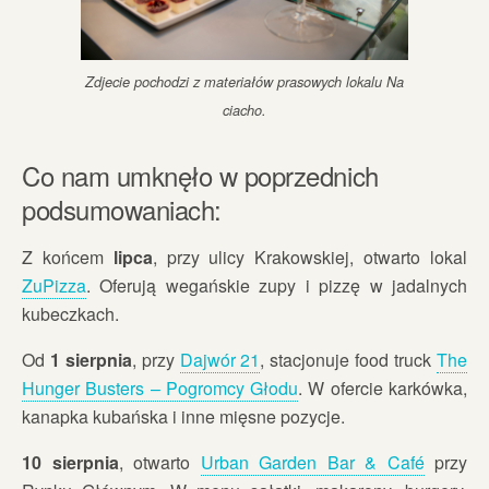
Zdjecie pochodzi z materiałów prasowych lokalu Na
ciacho.
Co nam umknęło w poprzednich
podsumowaniach:
Z końcem
lipca
, przy ulicy Krakowskiej, otwarto lokal
ZuPizza
. Oferują wegańskie zupy i pizzę w jadalnych
kubeczkach.
Od
1 sierpnia
, przy
Dajwór 21
, stacjonuje food truck
The
Hunger Busters – Pogromcy Głodu
. W ofercie karkówka,
kanapka kubańska i inne mięsne pozycje.
10 sierpnia
, otwarto
Urban Garden Bar & Café
przy