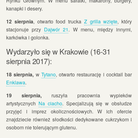
Rynku Głównym. W menu sałatki, makarony, burgery,
kanapki i desery.
12 sierpnia
, otwarto food trucka
Z grilla wzięte
, który
stacjonuje przy
Dajwór 21
. W menu, między innymi,
karkówka i golonka.
Wydarzyło się w Krakowie (16-31
sierpnia 2017):
18 sierpnia,
w
Tytano
, otwarto restaurację i cocktail bar
Enklawa
.
19 sierpnia,
ruszyła pracownia wypieków
artystycznych
Na ciacho
. Specjalizują się w obsłudze
przyjęć i imprez okolicznościowych. W ich ofercie
znajdziecie również słodkości dedykowane cukrzykom i
osobom nie tolerującym glutenu.