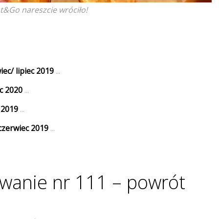
&Go nareszcie wróciło!
c/ lipiec 2019
...
c 2020
...
 2019
...
zerwiec 2019
...
anie nr 111 – powrót