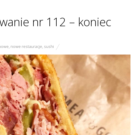
anie nr 112 – koniec
nowe
,
nowe restauracje
,
sushi