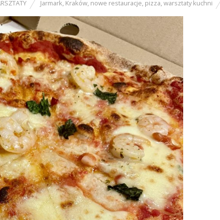
RSZTATY
Jarmark
,
Kraków
,
nowe restauracje
,
pizza
,
warsztaty kuchni