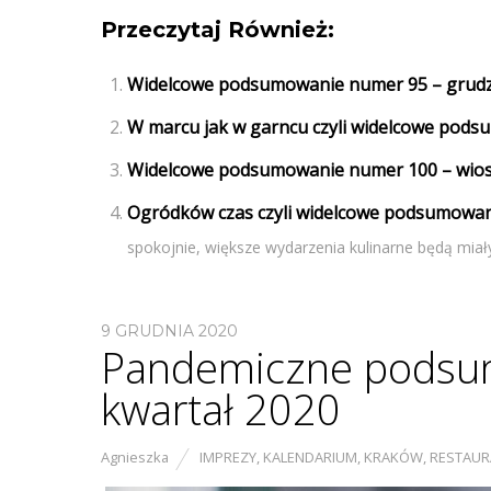
Przeczytaj Również:
Widelcowe podsumowanie numer 95 – grudzi
W marcu jak w garncu czyli widelcowe pods
Widelcowe podsumowanie numer 100 – wio
Ogródków czas czyli widelcowe podsumowan
spokojnie, większe wydarzenia kulinarne będą miały.
9 GRUDNIA 2020
Pandemiczne podsum
kwartał 2020
Agnieszka
IMPREZY
,
KALENDARIUM
,
KRAKÓW
,
RESTAUR