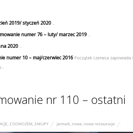
eń 2019/ styczeń 2020
...
umowanie numer 76 – luty/ marzec 2019
...
sna 2020
...
ie numer 10 – maj/czerwiec 2016
Początek czerwca zapowiada 
..
owanie nr 110 – ostatni
ACJE
,
Z DOWOZEM
,
ZAKUPY
Jarmark
,
nowe
,
nowe restauracje