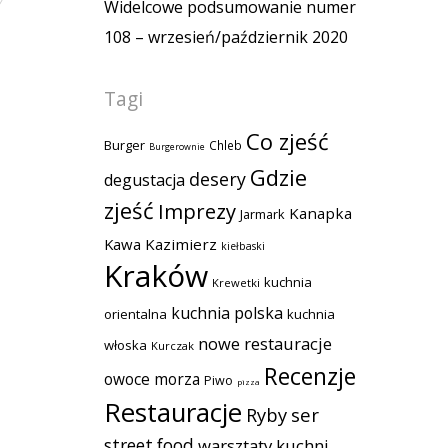
Widelcowe podsumowanie numer
108 – wrzesień/październik 2020
Tagi
Co zjeść
Burger
Chleb
Burgerownie
Gdzie
desery
degustacja
zjeść
Imprezy
Kanapka
Jarmark
Kawa
Kazimierz
kiełbaski
Kraków
kuchnia
Krewetki
kuchnia polska
orientalna
kuchnia
nowe restauracje
włoska
Kurczak
Recenzje
owoce morza
Piwo
pizza
Restauracje
Ryby
ser
street food
warsztaty kuchni