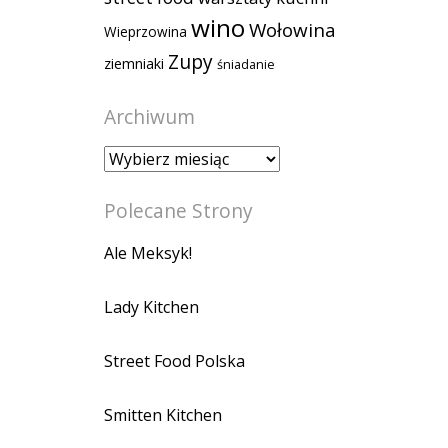
wino
Wołowina
Wieprzowina
Zupy
ziemniaki
śniadanie
Archiwum
Archiwum
Polecane Strony
Ale Meksyk!
Lady Kitchen
Street Food Polska
Smitten Kitchen