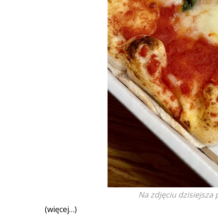
Na zdjęciu dzisiejsza 
(więcej…)