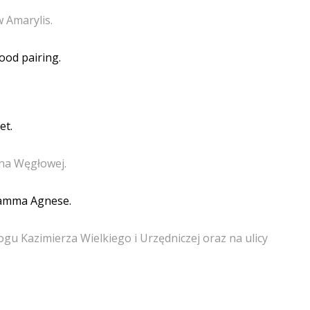
w Amarylis.
ood pairing.
t.
 na Węgłowej.
Mamma Agnese.
ogu Kazimierza Wielkiego i Urzędniczej oraz na ulicy