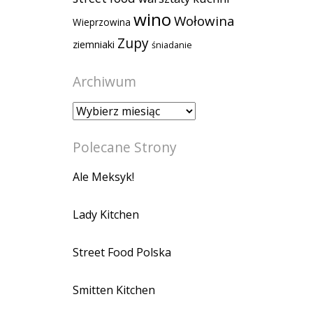
wino
Wołowina
Wieprzowina
Zupy
ziemniaki
śniadanie
Archiwum
Archiwum
Polecane Strony
Ale Meksyk!
Lady Kitchen
Street Food Polska
Smitten Kitchen