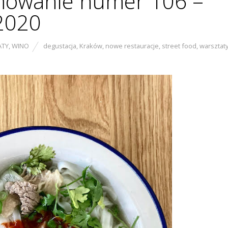
owanie numer 106 –
 2020
ATY
,
WINO
degustacja
,
Kraków
,
nowe restauracje
,
street food
,
warsztat