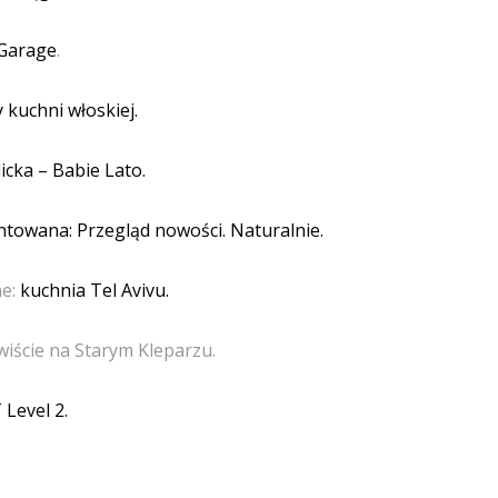
Garage
.
 kuchni włoskiej.
icka – Babie Lato.
towana: Przegląd nowości. Naturalnie.
ne:
kuchnia Tel Avivu.
iście na Starym Kleparzu.
Level 2.