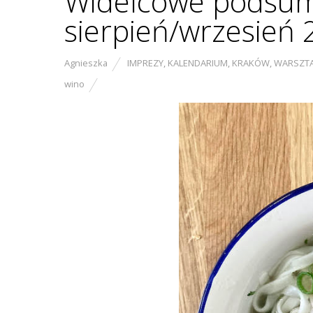
Widelcowe podsum
sierpień/wrzesień
Agnieszka
IMPREZY
,
KALENDARIUM
,
KRAKÓW
,
WARSZT
wino