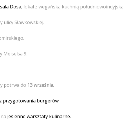
sala Dosa
, lokal z wegańską kuchnią południowoindyjską.
y ulicy Sławkowskiej.
omirskiego.
y Meiselsa 9.
óry potrwa do
13 września
.
 z przygotowania burgerów.
a na
jesienne warsztaty kulinarne.