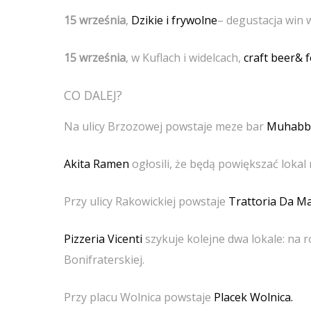
15 września
,
Dzikie i frywolne
– degustacja win 
15 września
, w Kuflach i widelcach,
craft beer& f
CO DALEJ?
Na ulicy Brzozowej powstaje meze bar
Muhabbe
Akita Ramen
ogłosili, że będą powiększać lokal
Przy ulicy Rakowickiej powstaje
Trattoria Da 
Pizzeria Vicenti
szykuje kolejne dwa lokale: na r
Bonifraterskiej.
Przy placu Wolnica powstaje
Placek Wolnica.