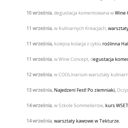
10 września
, degustacja komentowana w
Wine 
11 września
, w Kulinarnych Kreacjach,
warsztaty
11 września,
kolejna kolacja z cyklu
roślinna Hal
11 września
, w Wine Concept, d
egustacja komen
12 września
, w COOLinarium warsztaty kulinar
13 września,
Najedzeni Fest! Po ziemniaki,
Oczyw
14 września
, w Szkole Sommelierów,
kurs WSET 
14 września
,
warsztaty kawowe w Tekturze.