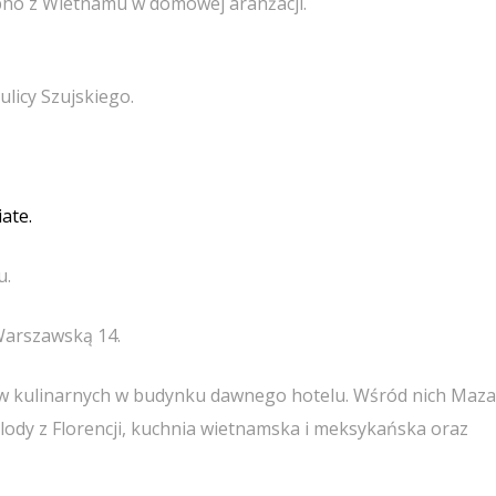
pho z Wietnamu w domowej aranżacji.
ulicy Szujskiego.
iate.
u.
Warszawską 14.
ów kulinarnych w budynku dawnego hotelu. Wśród nich Maz
, lody z Florencji, kuchnia wietnamska i meksykańska oraz