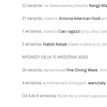
22 sierpnia
, na Sławkowskiej otwarto
Rangji Ma
31 sierpnia
, otwarto
Arizona American Food
prz
1 września
, otwarto
Ciao ragazzi
przy ulicy Lub
5 września
,
Habibi Kebab
otwiera lokal przy ulic
WYDARZY SIĘ (4-15 WRZEŚNIA 2020):
26 sierpnia
, wystartował
Fine Dining Week
, kt
4 września
, w Kulinarnych Kreacjach,
warsztaty
Od 4 do 6 września
, Book me a cookie zaprasz