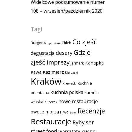
Widelcowe podsumowanie numer
108 – wrzesień/październik 2020
Tagi
Co zjeść
Burger
Chleb
Burgerownie
Gdzie
desery
degustacja
zjeść
Imprezy
Kanapka
Jarmark
Kawa
Kazimierz
kiełbaski
Kraków
kuchnia
Krewetki
kuchnia polska
orientalna
kuchnia
nowe restauracje
włoska
Kurczak
Recenzje
owoce morza
Piwo
pizza
Restauracje
Ryby
ser
street food
warsztaty kuchni