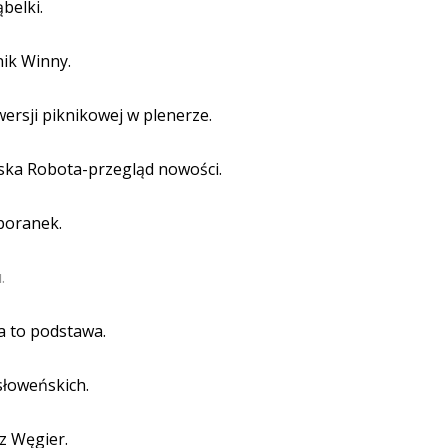
ąbelki.
nik Winny.
ersji piknikowej w plenerze.
ska Robota-przegląd nowości.
poranek.
.
 to podstawa.
słoweńskich.
z Węgier.