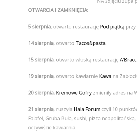
NA zdjęciu zupa 
OTWARCIA I ZAMKNIĘCIA:
5 sierpnia
, otwarto restaurację
Pod piątką
przy 
14 sierpnia
, otwarto
Tacos&pasta.
15 sierpnia
, otwarto włoską restaurację
A’Bracc
19 sierpnia
, otwarto kawiarnię
Kawa
na Zabłoci
20 sierpnia,
Kremowe Gofry
zmieniły adres na 
21 sierpnia
, ruszyła
Hala Forum
czyli 10 punkt
Falafel, Gruba Buła, sushi, pizza neapolitańska
oczywiście kawiarnia.