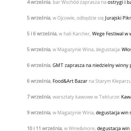
4 września
, bar Wschód zaprasza na
ostrygi i b
5 września
, w Ojcowie, odbędzie się
Jurajski Pik
5 i 6 września
, w hali Karcher,
Wege Festiwal w w
5 września
, w Magazynie Wina, degustacja:
Wło
6 września
,
GMT zaprasza na niedzielny winny 
6 września
,
Food&Art Bazar
na Starym Kleparzu
7 września
, warsztaty kawowe w Tekturze:
Kawa
9 września
, w Magazynie Wina,
degustacja win 
10 i 11 września
, w Wine&more,
degustacja win 