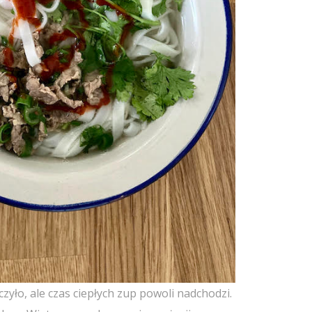
czyło, ale czas ciepłych zup powoli nadchodzi.