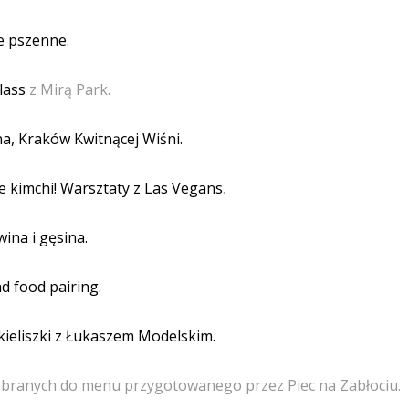
e pszenne.
lass
z Mirą Park.
na, Kraków Kwitnącej Wiśni.
 kimchi! Warsztaty z Las Vegans
.
ina i gęsina.
nd food pairing.
ieliszki z Łukaszem Modelskim.
branych do menu przygotowanego przez Piec na Zabłociu.