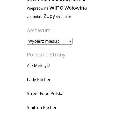
wino
Wołowina
Wieprzowina
Zupy
ziemniaki
śniadanie
Archiwum
Archiwum
Polecane Strony
Ale Meksyk!
Lady Kitchen
Street Food Polska
Smitten Kitchen