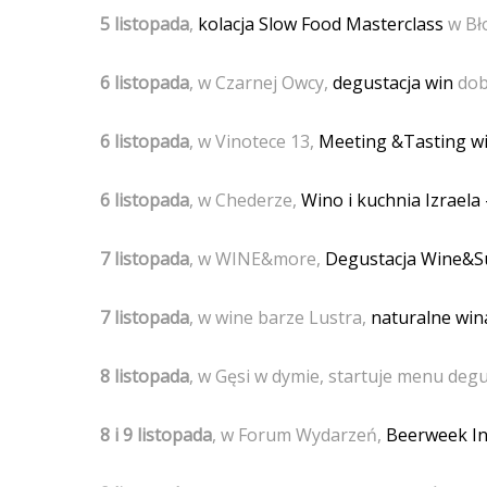
5 listopada
,
kolacja Slow Food Masterclass
w Bł
6 listopada
, w Czarnej Owcy,
degustacja win
dob
6 listopada
, w Vinotece 13,
Meeting &Tasting wi
6 listopada
, w Chederze,
Wino i kuchnia Izraela
7 listopada
, w WINE&more,
Degustacja Wine&S
7 listopada
, w wine barze Lustra,
naturalne wina
8 listopada
, w Gęsi w dymie, startuje menu deg
8 i 9 listopada
, w Forum Wydarzeń,
Beerweek In