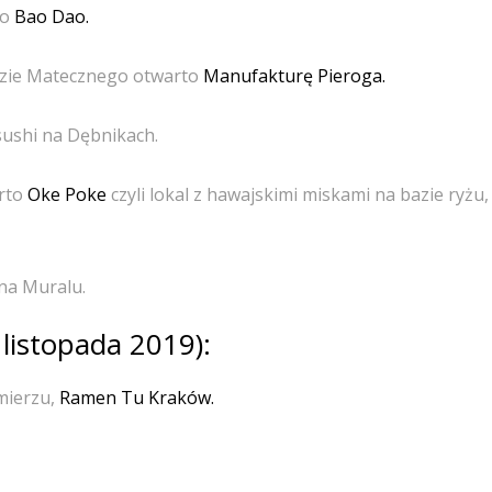
to
Bao Dao.
dzie Matecznego otwarto
Manufakturę Pieroga.
 sushi na Dębnikach.
arto
Oke Poke
czyli lokal z hawajskimi miskami na bazie ryżu, 
na Muralu.
listopada 2019):
mierzu,
Ramen Tu Kraków.