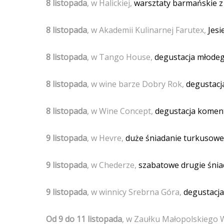
8 listopada
, w Halickiej,
warsztaty barmańskie z 
8 listopada
, w Akademii Kulinarnej Farutex,
Jesi
8 listopada
, w Tango House,
degustacja młodego
8 listopada
, w wine barze Dobry Rok,
degustacj
8 listopada
, w Wine Concept,
degustacja koment
9 listopada
, w Hevre,
duże śniadanie turkusowe
9 listopada
, w Chederze,
szabatowe drugie śnia
9 listopada
, w winnicy Srebrna Góra,
degustacja
Od 9 do 11 listopada
, w Zaułku Małopolskiego