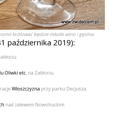
nomii królować będzie młode wino i gęsina.
1 października 2019):
abłociu.
lu
Oliwki etc.
na Zabłociu.
racje
Włoszczyzna
przy parku Decjusza.
ch
nad zalewem Nowohuckim.