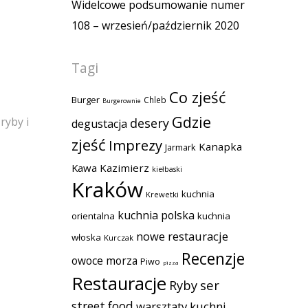
Widelcowe podsumowanie numer
108 – wrzesień/październik 2020
Tagi
Co zjeść
Burger
Chleb
Burgerownie
Gdzie
ryby i
desery
degustacja
zjeść
Imprezy
Kanapka
Jarmark
Kawa
Kazimierz
kiełbaski
Kraków
kuchnia
Krewetki
kuchnia polska
orientalna
kuchnia
nowe restauracje
włoska
Kurczak
Recenzje
owoce morza
Piwo
pizza
Restauracje
Ryby
ser
street food
warsztaty kuchni