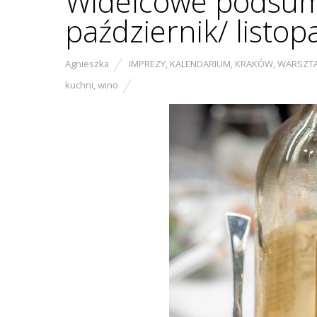
Widelcowe podsum
październik/ listo
Agnieszka
IMPREZY
,
KALENDARIUM
,
KRAKÓW
,
WARSZT
kuchni
,
wino