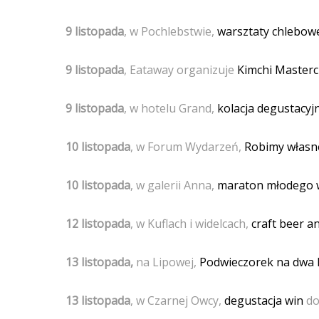
9 listopada
, w Pochlebstwie,
warsztaty chlebow
9 listopada
, Eataway organizuje
Kimchi Masterc
9 listopada
, w hotelu Grand,
kolacja degustacyj
10 listopada
, w Forum Wydarzeń,
Robimy własne
10 listopada
, w galerii Anna,
maraton młodego w
12 listopada
, w Kuflach i widelcach,
craft beer a
13 listopada,
na Lipowej,
Podwieczorek na dwa k
13
listopada
, w Czarnej Owcy,
degustacja win
do