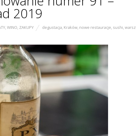
owanie numer 91 –
pad 2019
ATY
,
WINO
,
ZAKUPY
degustacja
,
Kraków
,
nowe restauracje
,
sushi
,
warsz