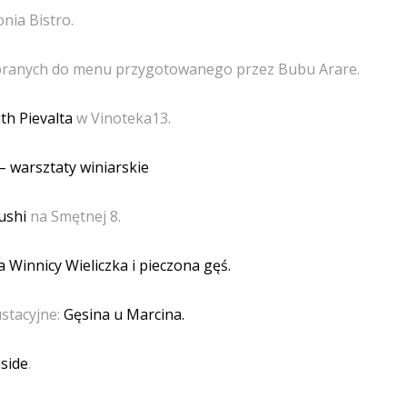
onia Bistro.
ranych do menu przygotowanego przez Bubu Arare.
th Pievalta
w Vinoteka13.
 – warsztaty winiarskie
ushi
na Smętnej 8.
 Winnicy Wieliczka i pieczona gęś.
ustacyjne:
Gęsina u Marcina.
side
.