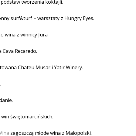
podstaw tworzenia koktajli.
enny surf&turf – warsztaty z Hungry Eyes.
 wina z winnicy Jura.
a Cava Recaredo.
owana Chateu Musar i Yatir Winery.
.
danie.
 win świętomarcińskich.
 Wina
zagoszczą młode wina z Małopolski.