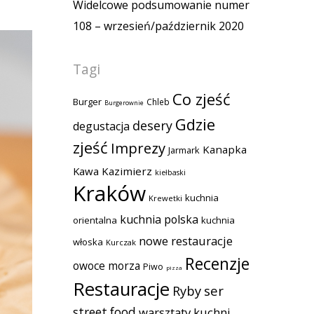
Widelcowe podsumowanie numer
108 – wrzesień/październik 2020
Tagi
Co zjeść
Burger
Chleb
Burgerownie
Gdzie
desery
degustacja
zjeść
Imprezy
Kanapka
Jarmark
Kawa
Kazimierz
kiełbaski
Kraków
kuchnia
Krewetki
kuchnia polska
orientalna
kuchnia
nowe restauracje
włoska
Kurczak
Recenzje
owoce morza
Piwo
pizza
Restauracje
Ryby
ser
street food
warsztaty kuchni