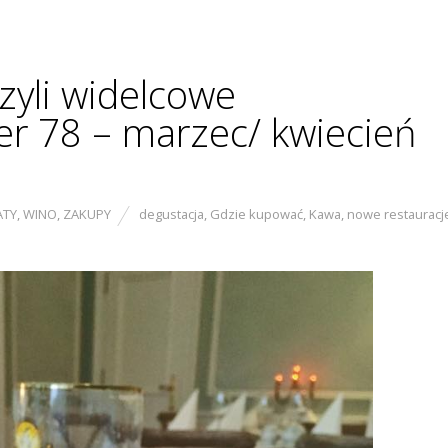
zyli widelcowe
 78 – marzec/ kwiecień
ATY
,
WINO
,
ZAKUPY
degustacja
,
Gdzie kupować
,
Kawa
,
nowe restauracj