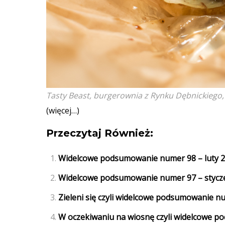
Tasty Beast, burgerownia z Rynku Dębnickiego, 
(więcej…)
Przeczytaj Również:
Widelcowe podsumowanie numer 98 – luty 
Widelcowe podsumowanie numer 97 – stycze
Zieleni się czyli widelcowe podsumowanie n
W oczekiwaniu na wiosnę czyli widelcowe 