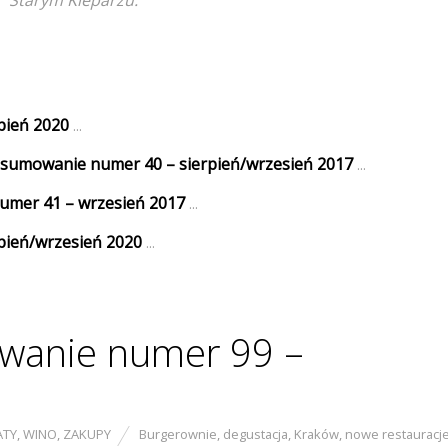
Starym Kleparzu.
pień 2020
...
dsumowanie numer 40 – sierpień/wrzesień 2017
...
numer 41 – wrzesień 2017
...
pień/wrzesień 2020
...
wanie numer 99 –
ATY
,
WINO
,
ZAKUPY
Burgerownie
,
degustacja
,
Kraków
,
nowe restauracj