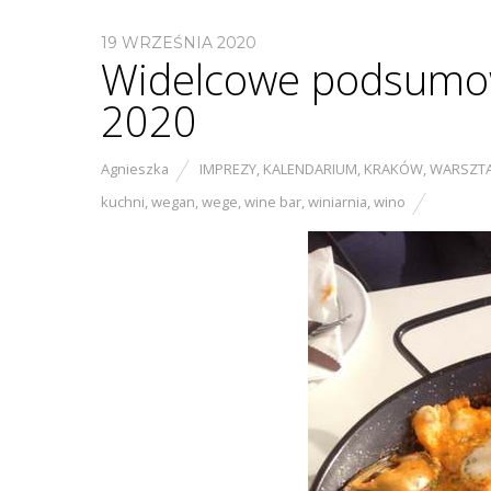
19 WRZEŚNIA 2020
Widelcowe podsumow
2020
Agnieszka
IMPREZY
,
KALENDARIUM
,
KRAKÓW
,
WARSZT
kuchni
,
wegan
,
wege
,
wine bar
,
winiarnia
,
wino