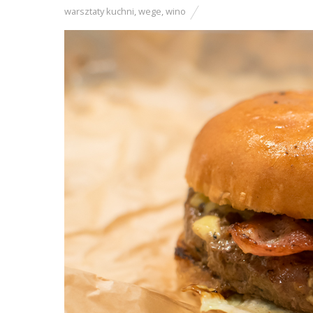
warsztaty kuchni
,
wege
,
wino