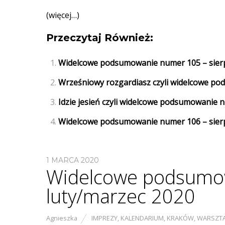
(więcej…)
Przeczytaj Również:
Widelcowe podsumowanie numer 105 – sier
Wrześniowy rozgardiasz czyli widelcowe po
Idzie jesień czyli widelcowe podsumowanie 
Widelcowe podsumowanie numer 106 – sier
1 MARCA 2020
Widelcowe podsumo
luty/marzec 2020
Agnieszka
IMPREZY
,
KALENDARIUM
,
KRAKÓW
,
WARSZT