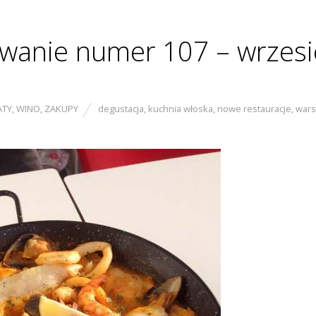
anie numer 107 – wrzesi
ATY
,
WINO
,
ZAKUPY
degustacja
,
kuchnia włoska
,
nowe restauracje
,
wars