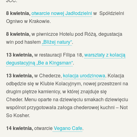
JCC.
8 kwietnia,
otwarcie nowej Jadłodzielni
w Spółdzielni
Ogniwo w Krakowie.
8 kwietnia,
w piwniczce Hotelu pod Różą, degustacja
win pod hasłem
„Bliżej natury”
.
13 kwietnia,
w restauracji Filipa 18,
warsztaty z kolacją
degustacyjną „Be a Kingsman”
.
13 kwietnia,
w Chederze,
kolacja urodzinowa
. Kolacja
odbędzie się w Klubie Kolacyjnym, nowej przestrzeni na
drugim piętrze kamienicy, w której znajduje się
Cheder. Menu oparte na dziewięciu smakach dziewięciu
wspólnot przygotowała załoga chederowej kuchni – Not
So Kosher.
14 kwietnia,
otwarcie
Vegano Cafe
.