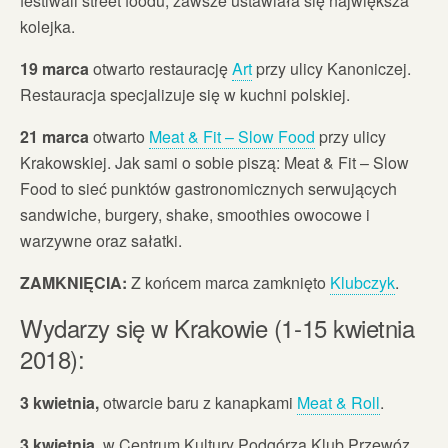
festiwali street foodu, zawsze ustawiała się największa
kolejka.
19 marca
otwarto restaurację
Art
przy ulicy Kanoniczej.
Restauracja specjalizuje się w kuchni polskiej.
21 marca
otwarto
Meat & Fit – Slow Food
przy ulicy
Krakowskiej. Jak sami o sobie piszą: Meat & Fit – Slow
Food to sieć punktów gastronomicznych serwujących
sandwiche, burgery, shake, smoothies owocowe i
warzywne oraz sałatki.
ZAMKNIĘCIA:
Z końcem marca zamknięto
Klubczyk
.
Wydarzy się w Krakowie (1-15 kwietnia
2018):
3 kwietnia,
otwarcie baru z kanapkami
Meat & Roll
.
3 kwietnia,
w Centrum Kultury Podgórza Klub Przewóz,