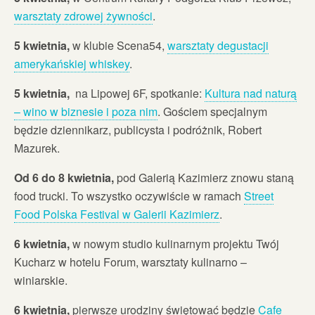
warsztaty zdrowej żywności
.
5 kwietnia,
w klubie Scena54,
warsztaty degustacji
amerykańskiej whiskey
.
5 kwietnia,
na Lipowej 6F, spotkanie:
Kultura nad naturą
– wino w biznesie i poza nim
. Gościem specjalnym
będzie dziennikarz, publicysta i podróżnik, Robert
Mazurek.
Od 6 do 8 kwietnia,
pod Galerią Kazimierz znowu staną
food trucki. To wszystko oczywiście w ramach
Street
Food Polska Festival w Galerii Kazimierz
.
6 kwietnia,
w nowym studio kulinarnym projektu Twój
Kucharz w hotelu Forum, warsztaty kulinarno –
winiarskie.
6 kwietnia,
pierwsze urodziny świętować będzie
Cafe