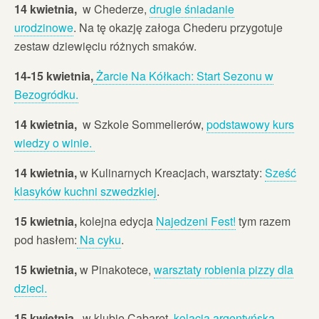
14 kwietnia,
w Chederze,
drugie śniadanie
urodzinowe
. Na tę okazję załoga Chederu przygotuje
zestaw dziewięciu różnych smaków.
14-15 kwietnia,
Żarcie Na Kółkach: Start Sezonu w
Bezogródku.
14 kwietnia,
w Szkole Sommelierów,
podstawowy kurs
wiedzy o winie.
14 kwietnia,
w Kulinarnych Kreacjach, warsztaty:
Sześć
klasyków kuchni szwedzkiej
.
15 kwietnia,
kolejna edycja
Najedzeni Fest!
tym razem
pod hasłem:
Na cyku
.
15 kwietnia,
w Pinakotece,
warsztaty robienia pizzy dla
dzieci.
15 kwietnia,
w klubie Cabaret,
kolacja argentyńska
.