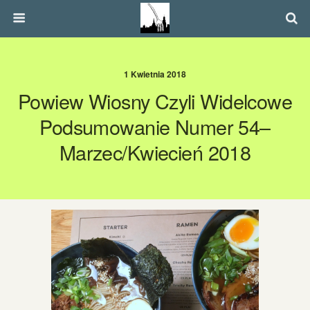
1 Kwietnia 2018
Powiew Wiosny Czyli Widelcowe
Podsumowanie Numer 54–
Marzec/kwiecień 2018