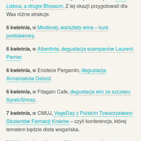
Lisboa, a drugie Blossom.
Z tej okazji przygotowali dla
Was różne atrakcje.
6 kwietnia,
w
Miodovej
,
warsztaty wina – kurs
podstawowy
.
6 kwietnia,
w
Albertinie
,
degustacja szampanów Laurent-
Perrier
.
6 kwietnia,
w Enotece Pergamin,
degustacja
Armaniaków Delord
.
6 kwietnia,
w Fitagain Cafe,
degustacja win ze szczepu
Syrah/Shiraz
.
7 kwietnia,
w CMUJ,
VegeDay z Polskim Towarzystwem
Studentów Farmacji Kraków
– czyli konferencja, której
tematem będzie dieta wegańska.