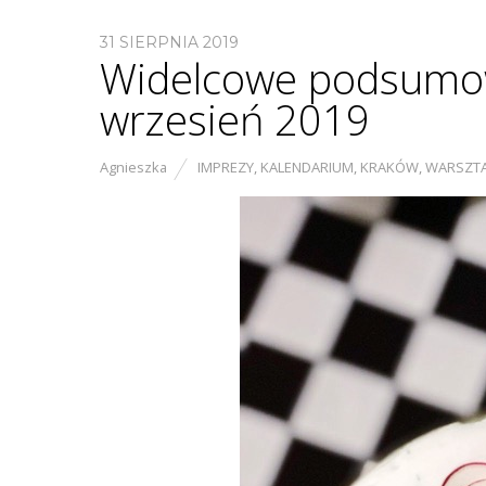
31 SIERPNIA 2019
Widelcowe podsumow
wrzesień 2019
Agnieszka
IMPREZY
,
KALENDARIUM
,
KRAKÓW
,
WARSZT