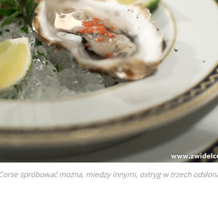
 Corse spróbować można, miedzy innymi, ostryg w trzech odsłon