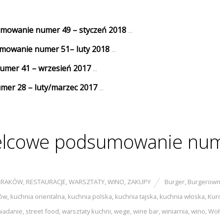
umowanie numer 49 – styczeń 2018
...
sumowanie numer 51– luty 2018
...
numer 41 – wrzesień 2017
...
umer 28 – luty/marzec 2017
...
widelcowe podsumowanie nu
KRAKÓW
,
RESTAURACJE
,
WARSZTATY
,
WINO
,
ZAKUPY
Burger
,
Burgerown
ów
,
kuchnia orientalna
,
kuchnia polska
,
kuchnia tajska
,
kuchnia włoska
,
Kur
niadanie
,
street food
,
warsztaty kuchni
,
wege
,
wine bar
,
winiarnia
,
wino
,
Woł