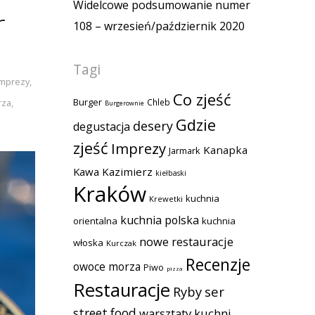
Widelcowe podsumowanie numer
r
108 – wrzesień/październik 2020
Tagi
Imprezy
,
Co zjeść
Burger
Chleb
rza
,
Burgerownie
Gdzie
desery
degustacja
zjeść
Imprezy
Kanapka
Jarmark
Kawa
Kazimierz
kiełbaski
Kraków
kuchnia
Krewetki
kuchnia polska
orientalna
kuchnia
nowe restauracje
włoska
Kurczak
Recenzje
owoce morza
Piwo
pizza
Restauracje
Ryby
ser
street food
warsztaty kuchni