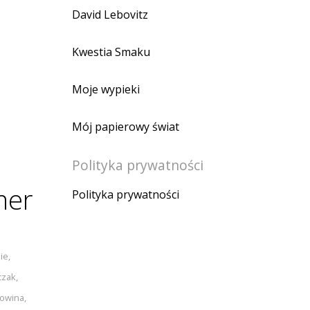
David Lebovitz
Kwestia Smaku
Moje wypieki
Mój papierowy świat
Polityka prywatności
mer
Polityka prywatności
ie
,
czak
,
owina
,