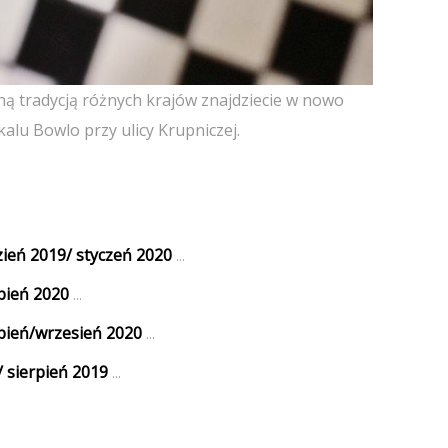
ną tradycją różnych krajów znajdziecie w nowo
alu Bowlo przy ulicy Krupniczej.
eń 2019/ styczeń 2020
...
pień 2020
...
pień/wrzesień 2020
...
 sierpień 2019
...