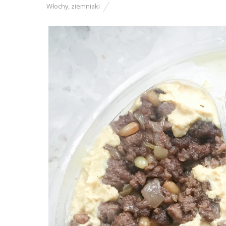
Włochy
,
ziemniaki