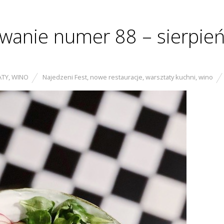
anie numer 88 – sierpień
ATY
,
WINO
Najedzeni Fest
,
nowe restauracje
,
warsztaty kuchni
,
wino