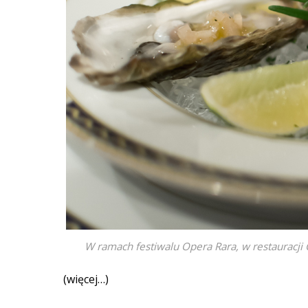
W ramach festiwalu Opera Rara, w restauracji
(więcej…)