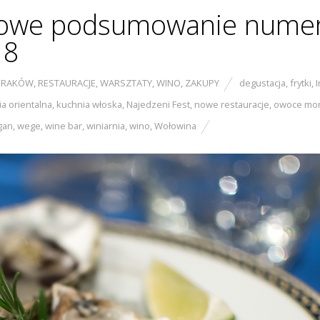
delcowe podsumowanie nume
18
KRAKÓW
,
RESTAURACJE
,
WARSZTATY
,
WINO
,
ZAKUPY
degustacja
,
frytki
,
a orientalna
,
kuchnia włoska
,
Najedzeni Fest
,
nowe restauracje
,
owoce mo
gan
,
wege
,
wine bar
,
winiarnia
,
wino
,
Wołowina