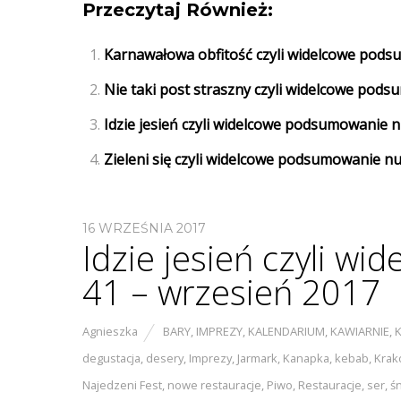
Przeczytaj Również:
Karnawałowa obfitość czyli widelcowe pods
Nie taki post straszny czyli widelcowe pod
Idzie jesień czyli widelcowe podsumowanie 
Zieleni się czyli widelcowe podsumowanie n
16 WRZEŚNIA 2017
Idzie jesień czyli 
41 – wrzesień 2017
Agnieszka
BARY
,
IMPREZY
,
KALENDARIUM
,
KAWIARNIE
,
degustacja
,
desery
,
Imprezy
,
Jarmark
,
Kanapka
,
kebab
,
Krak
Najedzeni Fest
,
nowe restauracje
,
Piwo
,
Restauracje
,
ser
,
ś