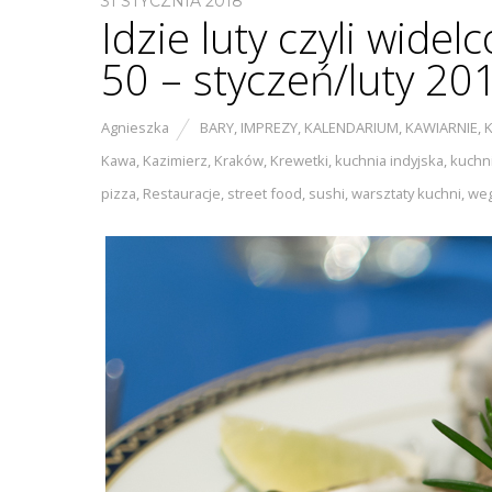
31 STYCZNIA 2018
Idzie luty czyli wi
50 – styczeń/luty 20
Agnieszka
BARY
,
IMPREZY
,
KALENDARIUM
,
KAWIARNIE
,
Kawa
,
Kazimierz
,
Kraków
,
Krewetki
,
kuchnia indyjska
,
kuchni
pizza
,
Restauracje
,
street food
,
sushi
,
warsztaty kuchni
,
we