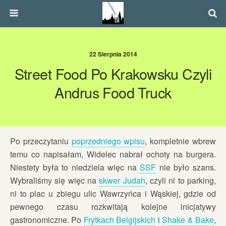
22 Sierpnia 2014
Street Food Po Krakowsku Czyli
Andrus Food Truck
Po przeczytaniu
poprzedniego wpisu
, kompletnie wbrew
temu co napisałam, Widelec nabrał ochoty na burgera.
Niestety była to niedziela więc na
SSF
nie było szans.
Wybraliśmy się więc na
skwer Judah
, czyli ni to parking,
ni to plac u zbiegu ulic Wawrzyńca i Wąskiej, gdzie od
pewnego czasu rozkwitają kolejne inicjatywy
gastronomiczne. Po
Frytkach Belgijskich
i
Shake & Bake
,