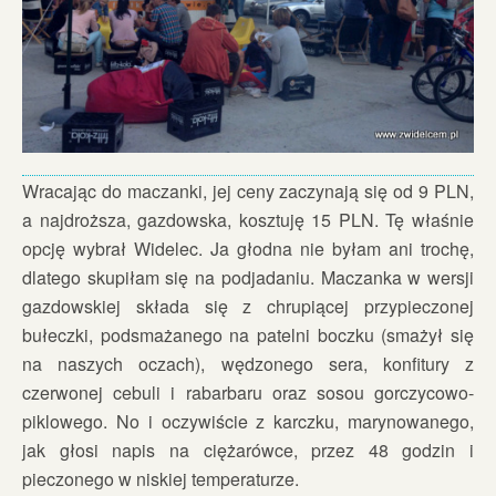
Wracając do maczanki, jej ceny zaczynają się od 9 PLN,
a najdroższa, gazdowska, kosztuję 15 PLN. Tę właśnie
opcję wybrał Widelec. Ja głodna nie byłam ani trochę,
dlatego skupiłam się na podjadaniu. Maczanka w wersji
gazdowskiej składa się z chrupiącej przypieczonej
bułeczki, podsmażanego na patelni boczku (smażył się
na naszych oczach), wędzonego sera, konfitury z
czerwonej cebuli i rabarbaru oraz sosou gorczycowo-
piklowego. No i oczywiście z karczku, marynowanego,
jak głosi napis na ciężarówce, przez 48 godzin i
pieczonego w niskiej temperaturze.