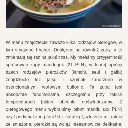
W menu znajdziecie zawsze kilka rodzajów pierogów, w
tym smażone i wege. Dostępne są również zupy, a te
zmieniają się raz na jakiś czas. My mieliśmy przyjemność
spróbować zupy manduguk (21 PLN), w której oprócz
trzech rodzajów pierożków (kimchi, seul i galbi)
znajdziecie tez jajko i szpinak zanurzone w
esencjonalnym wołowym bulionie. Ta zupa jest
absolutnie fenomenalna, szczególnie przy takich
temperaturach jakich obecnie doświadczamy. Z
pierogowego menu wybraliśmy bibim mandu (22 PLN)
czyli podsmażane pierożki z sałatką i, wierzcie mi, mimo
że smażone, pierożki są wciąż niesamowicie delikatne.