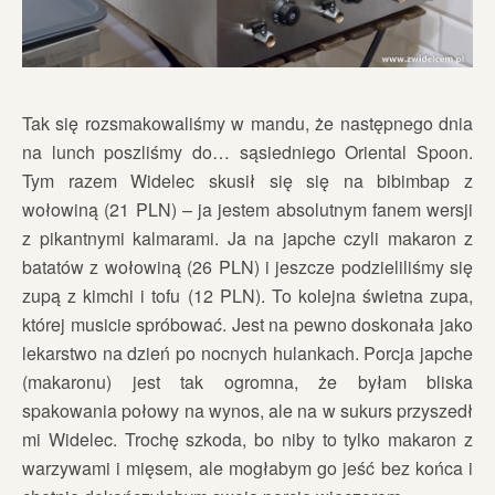
Tak się rozsmakowaliśmy w mandu, że następnego dnia
na lunch poszliśmy do… sąsiedniego Oriental Spoon.
Tym razem Widelec skusił się się na bibimbap z
wołowiną (21 PLN) – ja jestem absolutnym fanem wersji
z pikantnymi kalmarami. Ja na japche czyli makaron z
batatów z wołowiną (26 PLN) i jeszcze podzieliliśmy się
zupą z kimchi i tofu (12 PLN). To kolejna świetna zupa,
której musicie spróbować. Jest na pewno doskonała jako
lekarstwo na dzień po nocnych hulankach. Porcja japche
(makaronu) jest tak ogromna, że byłam bliska
spakowania połowy na wynos, ale na w sukurs przyszedł
mi Widelec. Trochę szkoda, bo niby to tylko makaron z
warzywami i mięsem, ale mogłabym go jeść bez końca i