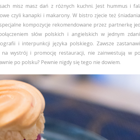
ach misz masz dań z różnych kuchni. Jest hummus i fala
we czyli kanapki i makarony. W bistro zjecie też śniadania,
 specjalne kompozycje rekomendowane przez partnerkę je
połączeniem słów polskich i angielskich w jednym zdan
rafii i interpunkcji języka polskiego. Zawsze zastanaw
ą na wystrój i promocję restauracji, nie zainwestują w p
wnie po polsku? Pewnie nigdy się tego nie dowiem.