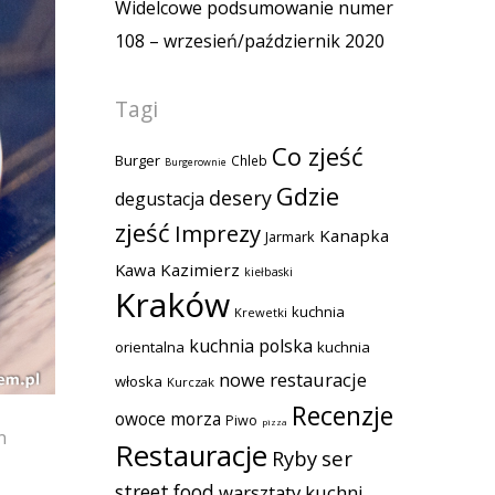
Widelcowe podsumowanie numer
108 – wrzesień/październik 2020
Tagi
Co zjeść
Burger
Chleb
Burgerownie
Gdzie
desery
degustacja
zjeść
Imprezy
Kanapka
Jarmark
Kawa
Kazimierz
kiełbaski
Kraków
kuchnia
Krewetki
kuchnia polska
orientalna
kuchnia
nowe restauracje
włoska
Kurczak
Recenzje
owoce morza
Piwo
pizza
n
Restauracje
Ryby
ser
street food
warsztaty kuchni