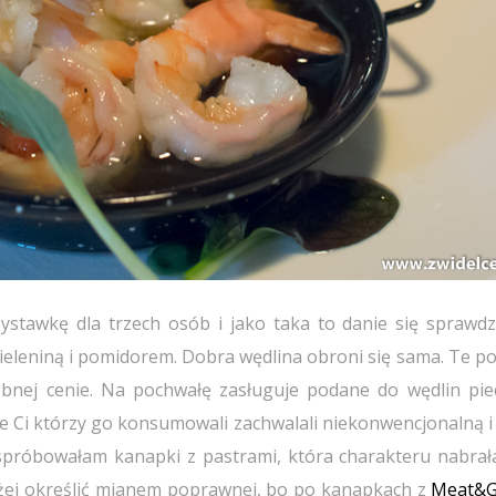
ystawkę dla trzech osób i jako taka to danie się sprawdzi
zieleniną i pomidorem. Dobra wędlina obroni się sama. Te p
dobnej cenie. Na pochwałę zasługuje podane do wędlin pie
e Ci którzy go konsumowali zachwalali niekonwencjonalną i
spróbowałam kanapki z pastrami, która charakteru nabrała
yżej określić mianem poprawnej, bo po kanapkach z
Meat&