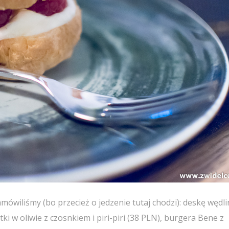
mówiliśmy (bo przecież o jedzenie tutaj chodzi): deskę wędli
ki w oliwie z czosnkiem i piri-piri (38 PLN), burgera Bene z