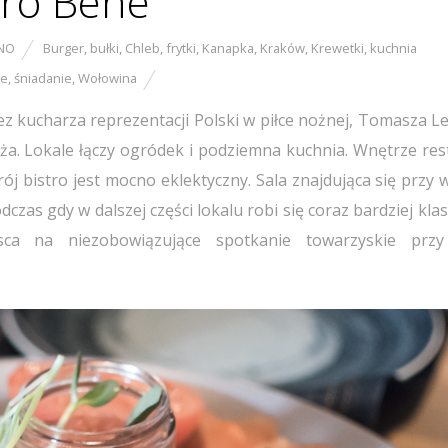
stro Bene
NO
Burger
,
bułki
,
Chleb
,
frytki
,
Kanapka
,
Kraków
,
Krewetki
,
kuchnia
je
,
śniadanie
,
Wołowina
 kucharza reprezentacji Polski w piłce nożnej, Tomasza Le
ża. Lokale łączy ogródek i podziemna kuchnia. Wnętrze rest
ój bistro jest mocno eklektyczny. Sala znajdująca się przy w
zas gdy w dalszej części lokalu robi się coraz bardziej klas
sca na niezobowiązujące spotkanie towarzyskie przy