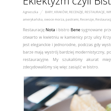
Eklektyzm czyli Bi
Agnieszka
BARY
,
KRAKÓW
,
RECENZJE
,
RESTAURACJE
,
WI
amerykańska
,
owoce morza
,
pastrami
,
Recenzje
,
Restaurac
Restaurację
Nota
i bistro
Bene
sygnowane przez
otwarto w kwietniu w kamienicy przy ulicy Krzy
jest eleganckie i jednorodne, podczas gdy wystr
barze mają wystrój bardziej modernistyczny, podc
restauracyjne. My szukaliśmy akurat miej
zdecydowaliśmy się więc zasiąść w bistro.