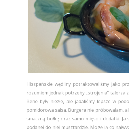
Hiszpańskie wędliny potraktowaliśmy jako prz
rozumiem jednak potrzeby „strojenia” talerza 
Bene były niezłe, ale jadaliśmy lepsze w po
pomidorowa salsa. Burgera nie próbowałam, al
smaczną bułkę oraz samo mięso i dodatki. Ja 
podanej do niej musztardzie. Mogę ją co najw