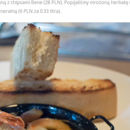
aną z chipsami Bene (28 PLN). Popijaliśmy mrożoną herbatę 
eralną (6 PLN za 0.33 litra).