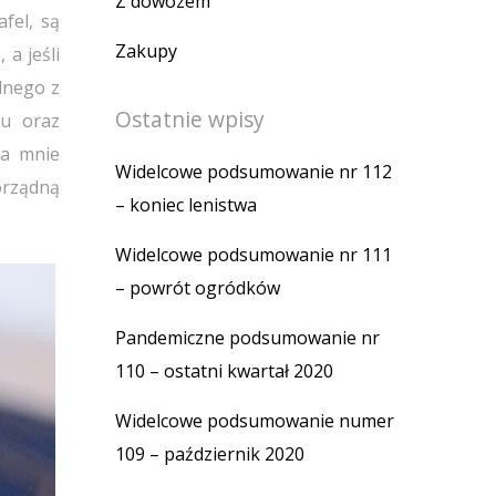
Z dowozem
fel, są
Zakupy
 a jeśli
dnego z
Ostatnie wpisy
iu oraz
ia mnie
Widelcowe podsumowanie nr 112
orządną
– koniec lenistwa
Widelcowe podsumowanie nr 111
– powrót ogródków
Pandemiczne podsumowanie nr
110 – ostatni kwartał 2020
Widelcowe podsumowanie numer
109 – październik 2020