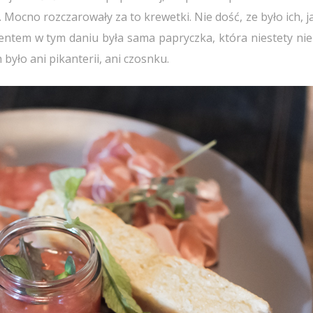
ć. Mocno rozczarowały za to krewetki. Nie dość, ze było ich, j
entem w tym daniu była sama papryczka, która niestety nie
yło ani pikanterii, ani czosnku.