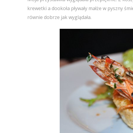
krewetki a dookoła pływały małże w pyszny śm
równie dobrze jak wyglądała.