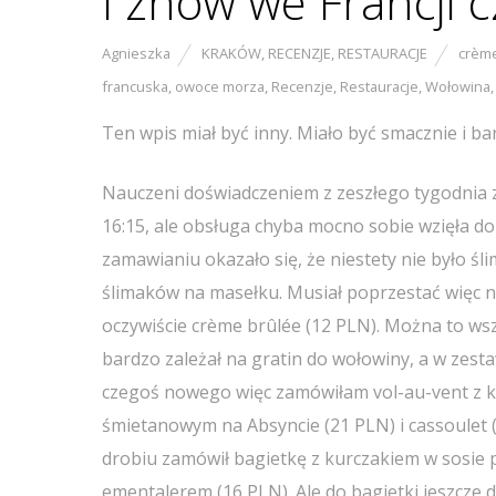
I znów we Francji cz
Agnieszka
KRAKÓW
,
RECENZJE
,
RESTAURACJE
crème
francuska
,
owoce morza
,
Recenzje
,
Restauracje
,
Wołowina
Ten wpis miał być inny. Miało być smacznie i bar
Nauczeni doświadczeniem z zeszłego tygodnia za
16:15, ale obsługa chyba mocno sobie wzięła do 
zamawianiu okazało się, że niestety nie było ś
ślimaków na masełku. Musiał poprzestać więc n
oczywiście crème brûlée (12 PLN). Można to wszy
bardzo zależał na gratin do wołowiny, a w zes
czegoś nowego więc zamówiłam vol-au-vent z kr
śmietanowym na Absyncie (21 PLN) i cassoulet (3
drobiu zamówił bagietkę z kurczakiem w sosi
ementalerem (16 PLN). Ale do bagietki jeszcze 