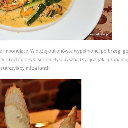
e imponująco. W dużej bulionówce wypełnionej po brzegi gę
y z roztopionym serem. Była pyszna i sycąca, jak ją zapami
starczyłaby mi za lunch.