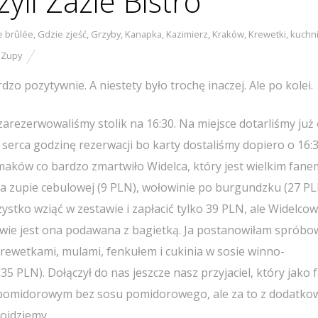
yli Zazie Bistro
 brûlée
,
Gdzie zjeść
,
Grzyby
,
Kanapka
,
Kazimierz
,
Kraków
,
Krewetki
,
kuchn
,
Zupy
dzo pozytywnie. A niestety było trochę inaczej. Ale po kolei.
rezerwowaliśmy stolik na 16:30. Na miejsce dotarliśmy już
serca godzinę rezerwacji bo karty dostaliśmy dopiero o 16:3
limaków co bardzo zmartwiło Widelca, który jest wielkim fane
a zupie cebulowej (9 PLN), wołowinie po burgundzku (27 PL
stko wziąć w zestawie i zapłacić tylko 39 PLN, ale Widelcow
tawie jest ona podawana z bagietką. Ja postanowiłam spróbo
ewetkami, mulami, fenkułem i cukinia w sosie winno-
5 PLN). Dołączył do nas jeszcze nasz przyjaciel, który jako 
e pomidorowym bez sosu pomidorowego, ale za to z dodatk
dojdziemy.