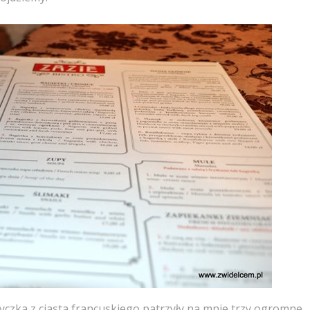
yczka z ciasta francuskiego patrzyły na mnie trzy ogromne