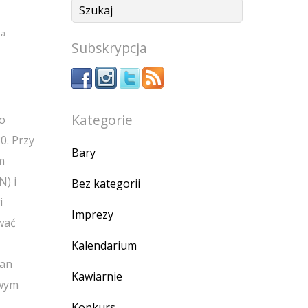
ia
Subskrypcja
Kategorie
 o
0. Przy
Bary
m
N) i
Bez kategorii
i
Imprezy
wać
Kalendarium
fan
Kawiarnie
owym
Konkurs