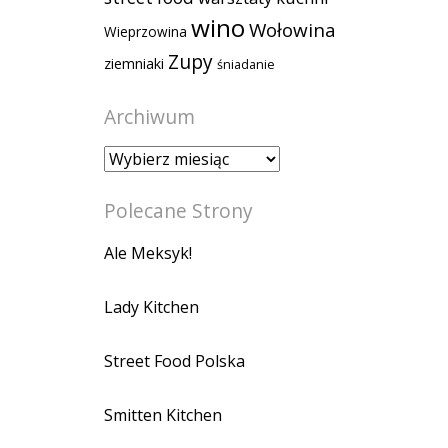
wino
Wołowina
Wieprzowina
Zupy
ziemniaki
śniadanie
Archiwum
Archiwum
Polecane Strony
Ale Meksyk!
Lady Kitchen
Street Food Polska
Smitten Kitchen