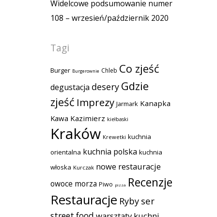
Widelcowe podsumowanie numer
108 – wrzesień/październik 2020
Tagi
Co zjeść
Burger
Chleb
Burgerownie
Gdzie
desery
degustacja
zjeść
Imprezy
Kanapka
Jarmark
Kawa
Kazimierz
kiełbaski
Kraków
kuchnia
Krewetki
kuchnia polska
orientalna
kuchnia
nowe restauracje
włoska
Kurczak
Recenzje
owoce morza
Piwo
pizza
Restauracje
Ryby
ser
street food
warsztaty kuchni