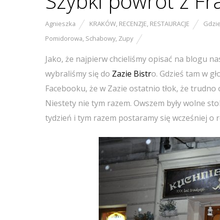
Szybki powrót z Fra
Agnieszka
KRAKÓW
,
RECENZJE
,
RESTAURACJE
Gdzie
Pomidorowa
,
Schabowy
,
Zupy
Jako, że najpierw chcieliśmy opisać na blogu n
wybraliśmy się do
Zazie Bistr
o. Gdzieś tam w gło
Facebooku, że w Zazie ostatnio tłok, że trudno 
Niestety nie tym razem. Owszem były wolne stol
tydzień i tym razem postaramy się wcześniej o 