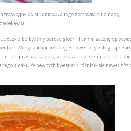
na tradycyjny polski obiad. Do tego zamówiłam kompot,
zaciekawiła.
ucieszyło bo byliśmy bardzo głodni. I zanim zacznę opisywa
ntarz. Wersji kuchni polskiej jest pewnie tyle ile gospodar
 z domu przyzwyczajenia, przekazane przez mamę lub babci
danego smaku. W pewnych kwestiach różnimy się nawet z Wi