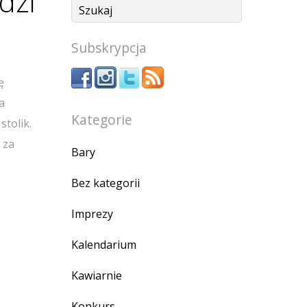
dzi
Subskrypcja
ę
a
Kategorie
stolik.
 za
Bary
Bez kategorii
Imprezy
Kalendarium
Kawiarnie
Konkurs