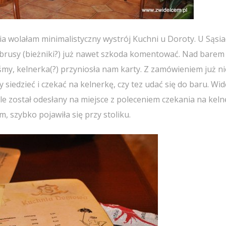
ia wolałam minimalistyczny wystrój Kuchni u Doroty. U Sąsi
 obrusy (bieżniki?) już nawet szkoda komentować. Nad barem
iśmy, kelnerka(?) przyniosła nam karty. Z zamówieniem już ni
 siedzieć i czekać na kelnerkę, czy tez udać się do baru. Wid
le został odesłany na miejsce z poleceniem czekania na keln
, szybko pojawiła się przy stoliku.