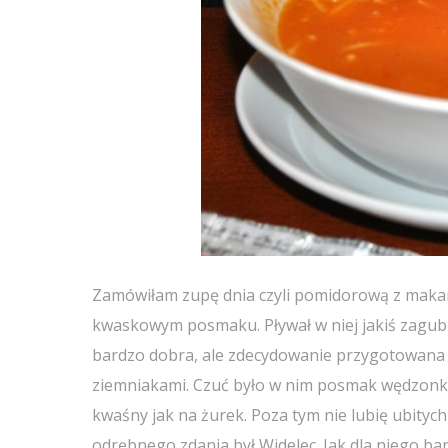
Zamówiłam zupę dnia czyli pomidorową z makaro
kwaskowym posmaku. Pływał w niej jakiś zagubi
bardzo dobra, ale zdecydowanie przygotowana z 
ziemniakami. Czuć było w nim posmak wędzonki, 
kwaśny jak na żurek. Poza tym nie lubię ubityc
odrębnego zdania był Widelec. Jak dla niego bar