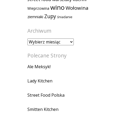
wino
Wołowina
Wieprzowina
Zupy
ziemniaki
śniadanie
Archiwum
Archiwum
Polecane Strony
Ale Meksyk!
Lady Kitchen
Street Food Polska
Smitten Kitchen