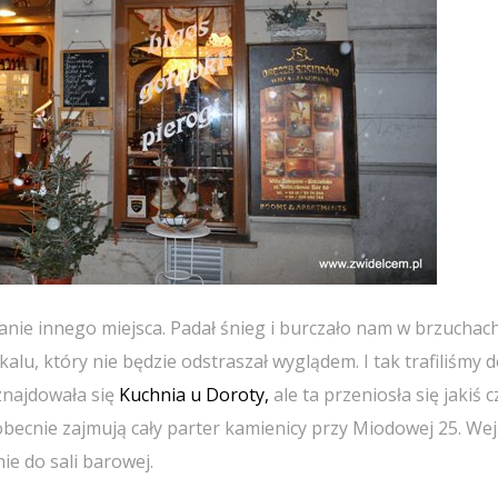
anie innego miejsca. Padał śnieg i burczało nam w brzuchach
lu, który nie będzie odstraszał wyglądem. I tak trafiliśmy do
 znajdowała się
Kuchnia u Doroty,
ale ta przeniosła się jakiś c
 obecnie zajmują cały parter kamienicy przy Miodowej 25. Wej
ie do sali barowej.