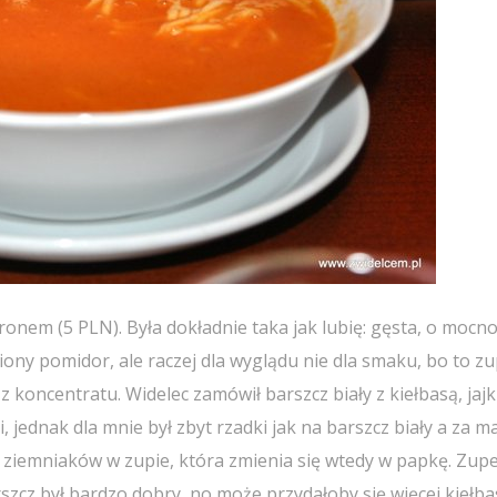
nem (5 PLN). Była dokładnie taka jak lubię: gęsta, o mocn
ony pomidor, ale raczej dla wyglądu nie dla smaku, bo to z
koncentratu. Widelec zamówił barszcz biały z kiełbasą, jajk
jednak dla mnie był zbyt rzadki jak na barszcz biały a za m
h ziemniaków w zupie, która zmienia się wtedy w papkę. Zupe
szcz był bardzo dobry, no może przydałoby się więcej kiełba