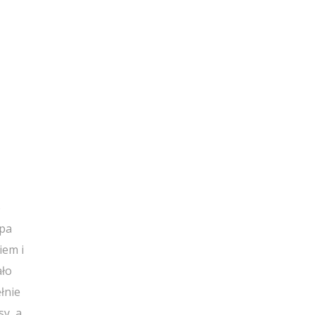
o
upa
iem i
ało
łnie
sy, a