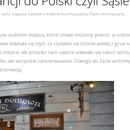
ncji do Polski czyli Sąsie
 zjeść
,
Kapusta
,
Kazimierz
,
Kraków
,
kuchnia polska
,
Placki ziemniaczane
,
asze ulubione miejsca, które śmiało możemy polecić, w sobot
wie kołatała się myśl, że czytałam na stronie jednej z grup n
o miejsce, ale przecież nam zawsze udawało się zaleźć wolny 
iki, ale wszystkie zarezerwowane. Dlatego do Zazie wrócimy
rezerwację.