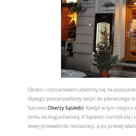
Głodni i rozczarowani udaliśmy się na poszukiw
dlatego postanowiliśmy wejść do pierwszego loka
barowej
Oberży Sąsiedzi
. Kiedyś w tym miejscu
temu na Augustiańską. A Sąsiedzi rozrośli się i
lewej prowadzi do restauracji, a po prawej właśn