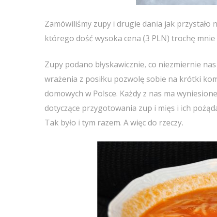
Zamówiliśmy zupy i drugie dania jak przystało 
którego dość wysoka cena (3 PLN) trochę mnie 
Zupy podano błyskawicznie, co niezmiernie nas 
wrażenia z posiłku pozwolę sobie na krótki kome
domowych w Polsce. Każdy z nas ma wyniesione
dotyczące przygotowania zup i mięs i ich pożą
Tak było i tym razem. A więc do rzeczy.