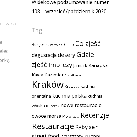
Widelcowe podsumowanie numer
108 – wrzesień/październik 2020
adów na
Tagi
Co zjeść
e
Burger
Chleb
Burgerownie
elec
Gdzie
desery
degustacja
erkę.
zjeść
Imprezy
Kanapka
Jarmark
Kawa
Kazimierz
kiełbaski
Kraków
kuchnia
Krewetki
kuchnia polska
orientalna
kuchnia
nowe restauracje
włoska
Kurczak
Recenzje
owoce morza
Piwo
pizza
Restauracje
Ryby
ser
street food
warsztaty kuchni