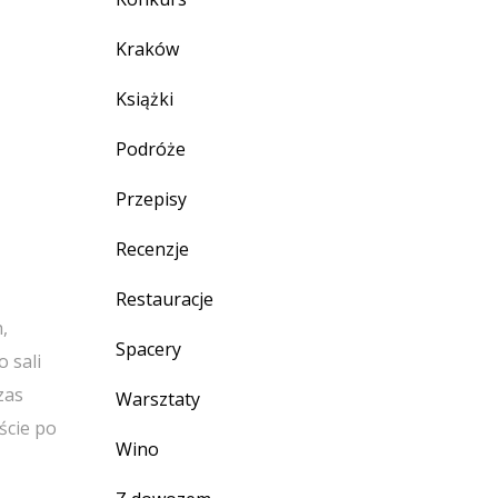
Kraków
Książki
Podróże
Przepisy
Recenzje
Restauracje
,
Spacery
 sali
zas
Warsztaty
ście po
Wino