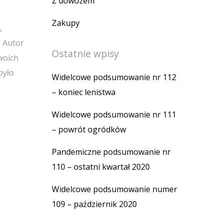
Z dowozem
Zakupy
,
. Autor
Ostatnie wpisy
woich
było
Widelcowe podsumowanie nr 112
– koniec lenistwa
Widelcowe podsumowanie nr 111
– powrót ogródków
Pandemiczne podsumowanie nr
110 – ostatni kwartał 2020
Widelcowe podsumowanie numer
109 – październik 2020