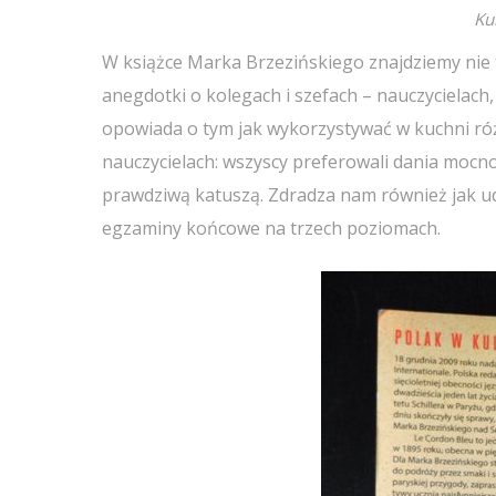
Ku
W książce Marka Brzezińskiego znajdziemy nie t
anegdotki o kolegach i szefach – nauczycielach,
opowiada o tym jak wykorzystywać w kuchni ró
nauczycielach: wszyscy preferowali dania mocno 
prawdziwą katuszą. Zdradza nam również jak uda
egzaminy końcowe na trzech poziomach.