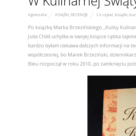
W Kulinarnej Świąt
Agnieszka
KSIĄŻKI
,
RECENZJE
Co czytać
,
Książki
,
kuc
Po książkę Marka Brzezińskiego „Kulisy Kulina
Julia Child uchyliła w swojej książce rąbka tajem
bardzo byłam ciekawa dalszych informacji na te
współczesnej, bo Marek Brzeziński, dziennikarz
Bleu rozpoczął w roku 2010, po zamknięciu polsk