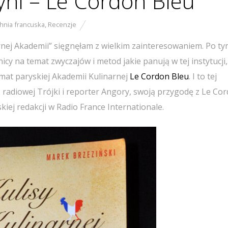
yni – Le Cordon Bleu
hnia francuska
,
Recenzje
rnej Akademii” sięgnęłam z wielkim zainteresowaniem. Po ty
nicy na temat zwyczajów i metod jakie panują w tej instytucji,
mat paryskiej Akademii Kulinarnej
Le Cordon Bleu
. I to tej
 radiowej Trójki i reporter Angory, swoją przygodę z Le Co
iej redakcji w Radio France Internationale.