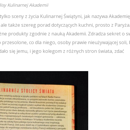
lisy Kulinarnej Akademii
ylko sceny z życia Kulinarnej Świątyni, jak nazywa Akademię
 ale także szereg porad dotyczących kuchni, prosto z Paryża
żne produkty zgodnie z nauką Akademii. Zdradza sekret o s
przesolone, co dla niego, osoby prawie nieużywającej soli, 
ło się jemu, i jego kolegom z różnych stron świata, zdać