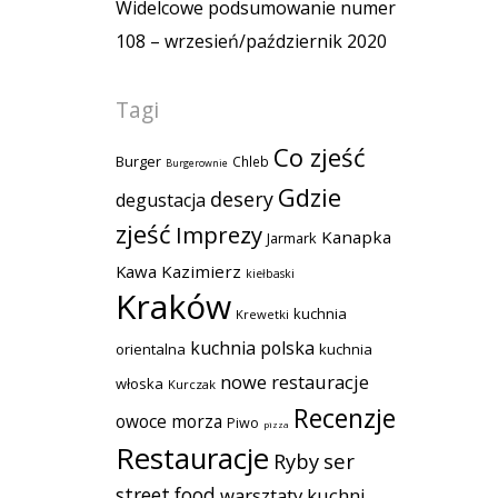
Widelcowe podsumowanie numer
108 – wrzesień/październik 2020
Tagi
Co zjeść
Burger
Chleb
Burgerownie
Gdzie
desery
degustacja
zjeść
Imprezy
Kanapka
Jarmark
Kawa
Kazimierz
kiełbaski
Kraków
kuchnia
Krewetki
kuchnia polska
orientalna
kuchnia
nowe restauracje
włoska
Kurczak
Recenzje
owoce morza
Piwo
pizza
Restauracje
Ryby
ser
street food
warsztaty kuchni