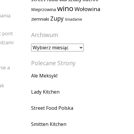
wino
Wołowina
Wieprzowina
nania
Zupy
ziemniaki
śniadanie
t pont
Archiwum
ydzami
Archiwum
Polecane Strony
nie a
Ale Meksyk!
ak
Lady Kitchen
Street Food Polska
Smitten Kitchen