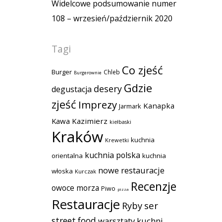
Widelcowe podsumowanie numer
108 – wrzesień/październik 2020
Tagi
Co zjeść
Burger
Chleb
Burgerownie
Gdzie
desery
degustacja
zjeść
Imprezy
Kanapka
Jarmark
Kawa
Kazimierz
kiełbaski
Kraków
kuchnia
Krewetki
kuchnia polska
orientalna
kuchnia
nowe restauracje
włoska
Kurczak
Recenzje
owoce morza
Piwo
pizza
Restauracje
Ryby
ser
street food
warsztaty kuchni