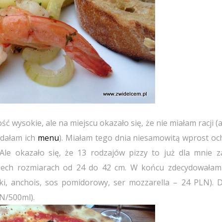
ć wysokie, ale na miejscu okazało się, że nie miałam racji (
lądałam ich
menu
). Miałam tego dnia niesamowitą wprost oc
Ale okazało się, że 13 rodzajów pizzy to już dla mnie z
zech rozmiarach od 24 do 42 cm. W końcu zdecydowałam
wki, anchois, sos pomidorowy, ser mozzarella – 24 PLN). 
LN/500ml).