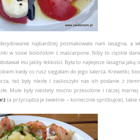
decydowanie najbardziej posmakowała nam lasagna, a wł
nki w sosie bolońskim z mascarpone. Niby to ciężkie dani
odawał mu jakby lekkości. Była to najlepsze lasagna jaką o
kiem kiedy co rusz sięgałam do jego talerza. Krewetki, bio
za, też były niezłe i zaskoczyło nas ich podanie z ziemn
 złe. Mule były niestety mocno przesolone i raczej marnej 
arz
(a przyrządza je świetnie – koniecznie spróbujcie), taki