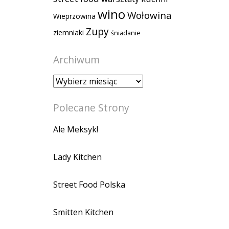
wino
Wołowina
Wieprzowina
Zupy
ziemniaki
śniadanie
Archiwum
Archiwum
Polecane Strony
Ale Meksyk!
Lady Kitchen
Street Food Polska
Smitten Kitchen