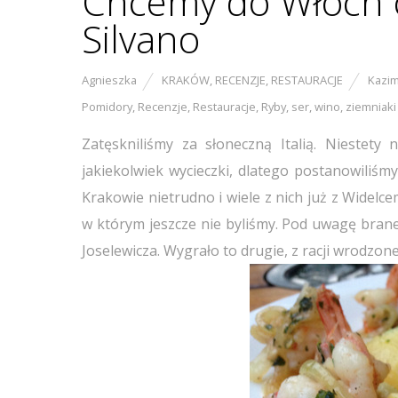
Chcemy do Włoch cz
Silvano
Agnieszka
KRAKÓW
,
RECENZJE
,
RESTAURACJE
Kazim
Pomidory
,
Recenzje
,
Restauracje
,
Ryby
,
ser
,
wino
,
ziemniaki
Zatęskniliśmy za słoneczną Italią. Niestet
jakiekolwiek wycieczki, dlatego postanowiliś
Krakowie nietrudno i wiele z nich już z Widelce
w którym jeszcze nie byliśmy. Pod uwagę bran
Joselewicza. Wygrało to drugie, z racji wrodzo