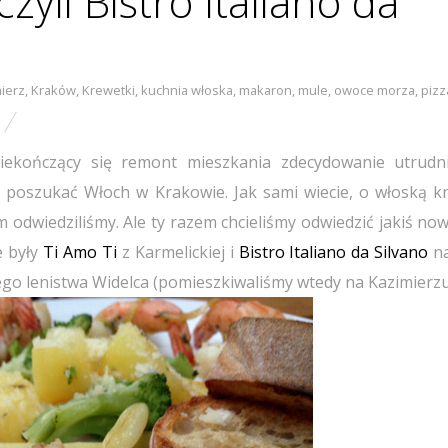
yli Bistro Italiano da
ierz
,
Kraków
,
Krewetki
,
kuchnia włoska
,
makaron
,
mule
,
owoce morza
,
pizz
y niekończący się remont mieszkania zdecydowanie utrud
my poszukać Włoch w Krakowie. Jak sami wiecie, o włoską k
m odwiedziliśmy. Ale ty razem chcieliśmy odwiedzić jakiś now
e były
Ti Amo Ti
z Karmelickiej i
Bistro Italiano da Silvano
na
nego lenistwa Widelca (pomieszkiwaliśmy wtedy na Kazimierzu