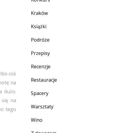
Kraków
Książki
Podróże
Przepisy
Recenzje
albo coś
Restauracje
hotę na
a dużo.
Spacery
 się na
Warsztaty
Do tego
Wino