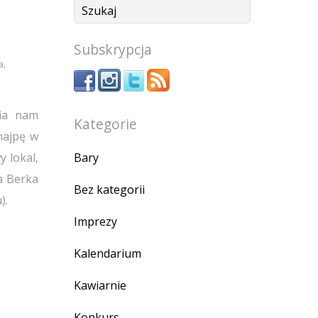
Subskrypcja
a
,
nia nam
Kategorie
najpę w
Bary
y lokal,
 Berka
Bez kategorii
).
Imprezy
Kalendarium
Kawiarnie
Konkurs