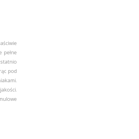
aściwie
e pełne
statnio
rąc pod
iakami.
jakości.
e mulowe