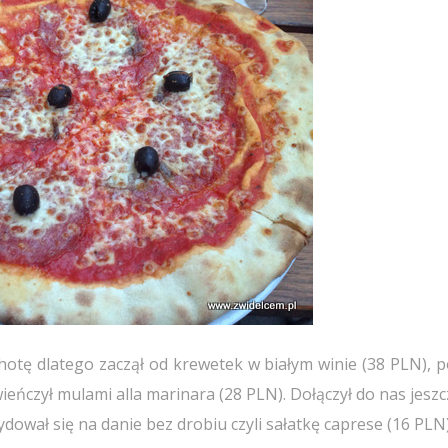
hotę dlatego zaczął od krewetek w białym winie (38 PLN), p
wieńczył mulami alla marinara (28 PLN). Dołączył do nas jesz
dował się na danie bez drobiu czyli sałatkę caprese (16 PLN)