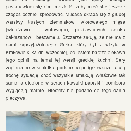
postanawiam się nim podzielić, żeby mieć siłę jeszcze
czegoś później spróbować. Musaka składa się z grubej
warstwy tłustych ziemniaków, wiórowatego mięsa
(wieprzowo – wołowego), pozbawionych smaku
bakłażanów i beszamelu. Szczerze żałuję, że nie ma z
nami zaprzyjaźnionego Greka, który był z wizytą w
Krakowie kilka dni wcześniej, bo jestem bardzo ciekawa
jego opinii na temat tej wersji greckiej kuchni. Sery
zapieczone w kociołku, podane na podgrzewaczu ratują
trochę sytuację choć wszystkie smakują właściwie tak
samo, a utopione w serach kawałki papryki i pomidora
wyglądają marnie. Niestety nie podano do tego dania
pieczywa.