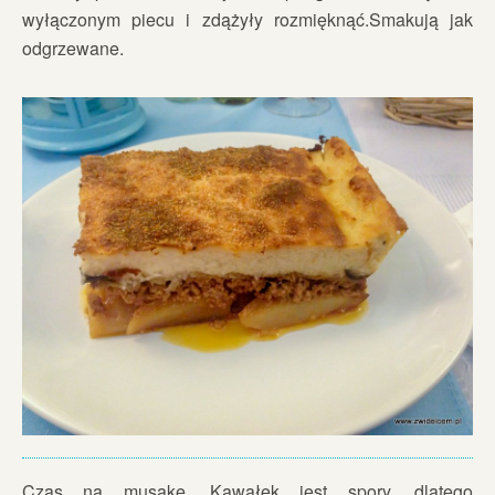
wyłączonym piecu i zdążyły rozmięknąć.Smakują jak
odgrzewane.
Czas na musakę. Kawałek jest spory, dlatego