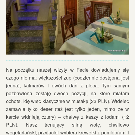
Na początku naszej wizyty w Fecie dowiadujemy się
czego nie ma: większości zup (codziennie dostępna jest
jedna), kalmarów i dwóch dań z pieca. Tym samym
pozbawiona zostaję dwóch pozycji, na które miałam
ochotę. Idę więc klasycznie w musakę (23 PLN). Widelec
zamawia tylko deser (też jest tylko jeden, mimo że w
karcie widnieją cztery) – chałwę z kaszy z lodami (12
PLN). Nasz trenujący silną wolę, chwilowo
wegetariański, przyjaciel wybiera krewetki z pomidorami i