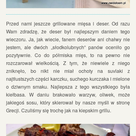
Przed nami jeszcze grillowane mięsa i deser. Od razu
Wam zdradzę, że deser był najlepszym daniem tego
wieczoru. Ja, jak wiecie, fanem deserów ani chałwy nie
jestem, ale dwóch „słodkolubnych” panów oceniło go
pozytywnie. Co do półmiska mięs, to na pewno nie
rozczarował wielkością. Z tym, że niewiele z niego
zniknęło, bo nikt nie miał ochoty na suvlaki z
najtłustszych części karczku, suchego kurczaka i mielone
o dziwnym smaku. Najlepsza z tego wszystkiego była
kiełbasa. W daniu brakowało warzyw, oliwek, może
jakiegoś sosu, który skierował by nasze myśli w stronę
Grecji. Czuliśmy się trochę jak na kiepskim grillu.