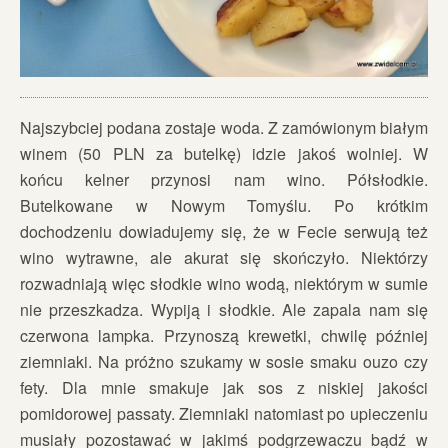
Najszybciej podana zostaje woda. Z zamówionym białym
winem (50 PLN za butelkę) idzie jakoś wolniej. W
końcu kelner przynosi nam wino. Półsłodkie.
Butelkowane w Nowym Tomyślu. Po krótkim
dochodzeniu dowiadujemy się, że w Fecie serwują też
wino wytrawne, ale akurat się skończyło. Niektórzy
rozwadniają więc słodkie wino wodą, niektórym w sumie
nie przeszkadza. Wypiją i słodkie. Ale zapala nam się
czerwona lampka. Przynoszą krewetki, chwilę później
ziemniaki. Na próżno szukamy w sosie smaku ouzo czy
fety. Dla mnie smakuje jak sos z niskiej jakości
pomidorowej passaty. Ziemniaki natomiast po upieczeniu
musiały pozostawać w jakimś podgrzewaczu bądź w