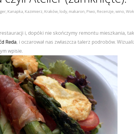
ger
,
Kanapka
,
Kazimierz
,
Kraków
,
lody
,
makaron
,
Piwo
,
Recenzje
,
wino
,
Woł
estauracji i, dopóki nie skończymy remontu mieszkania, tak
Ed Reda
, i oczarował nas zwłaszcza talerz podrobów. Wizuali
ym wpisie.