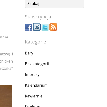
Subskrypcja
napka
,
Kategorie
Bary
nazwę i
chicken
Bez kategorii
rczaka”
Imprezy
Kalendarium
Kawiarnie
Konkurs