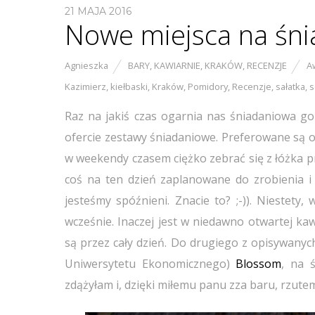
21 MAJA 2016
Nowe miejsca na śnia
Agnieszka
BARY
,
KAWIARNIE
,
KRAKÓW
,
RECENZJE
A
Kazimierz
,
kiełbaski
,
Kraków
,
Pomidory
,
Recenzje
,
sałatka
,
s
Raz na jakiś czas ogarnia nas śniadaniowa g
ofercie zestawy śniadaniowe. Preferowane są oc
w weekendy czasem ciężko zebrać się z łóżka pr
coś na ten dzień zaplanowane do zrobienia i 
jesteśmy spóźnieni. Znacie to? ;-)). Niestety
wcześnie. Inaczej jest w niedawno otwartej ka
są przez cały dzień. Do drugiego z opisywanych
Uniwersytetu Ekonomicznego)
Blossom
, na 
zdążyłam i, dzięki miłemu panu zza baru, rzut