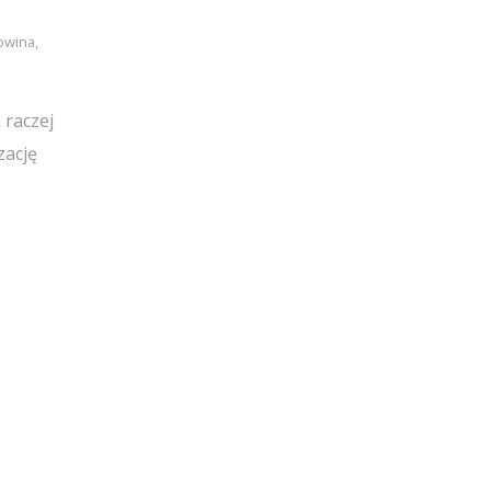
owina
,
 raczej
zację