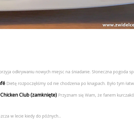
przyja odkrywaniu nowych miejsc na śniadanie. Słoneczna pogoda spra
afé
Dietę rozpoczęliśmy od nie chodzenia po knajpach. Było tym łatwie
 Chicken Club (zamknięte)
Przyznam się Wam, że fanem kurczakó
cza w lecie kiedy do późnych...