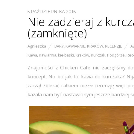
5 PAŹDZIERNIKA 2016
Nie zadzieraj z kurc
(zamknięte)
Agnieszka
BARY
,
KAWIARNIE
,
KRAKÓW
,
RECENZJE
A
Kawa
,
Kawiarnia
,
kiełbaski
,
Kraków
,
Kurczak
,
Podgórze
,
Rec
Znajomości z Chicken Cafe nie zaczęliśmy d
koncept. No bo jak to: kawa do kurczaka? Nij
zaczął zbierać całkiem niezłe recenzję więc p
kazała nam być nastawionym jeszcze bardziej sc