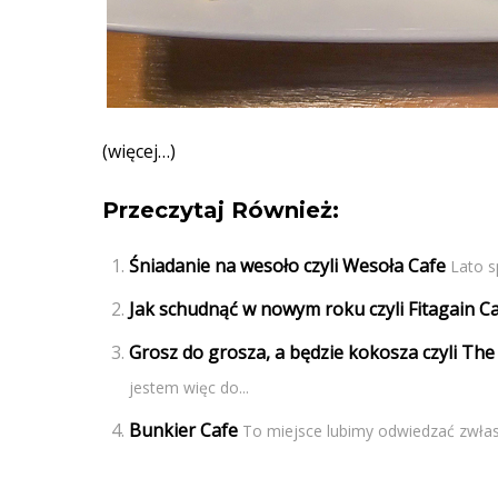
(więcej…)
Przeczytaj Również:
Śniadanie na wesoło czyli Wesoła Cafe
Lato s
Jak schudnąć w nowym roku czyli Fitagain C
Grosz do grosza, a będzie kokosza czyli The
jestem więc do...
Bunkier Cafe
To miejsce lubimy odwiedzać zwłasz