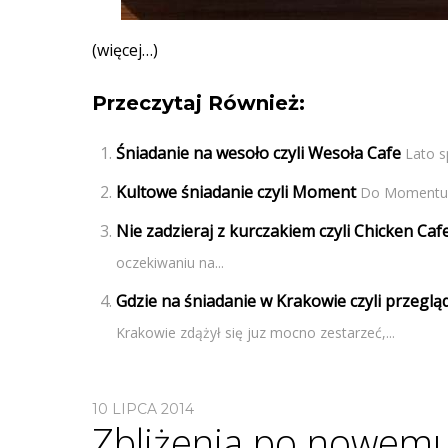
(więcej…)
Przeczytaj Również:
Śniadanie na wesoło czyli Wesoła Cafe
Lato s
Kultowe śniadanie czyli Moment
Do Momentu m
Nie zadzieraj z kurczakiem czyli Chicken Caf
oczekiwaniu na...
Gdzie na śniadanie w Krakowie czyli przegląd
Krakowie zdążył się juz mocno zestarzeć,...
10 LIPCA 2014
Zbliżenia po nowemu 