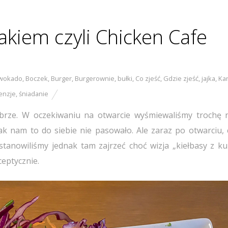
zakiem czyli Chicken Cafe
wokado
,
Boczek
,
Burger
,
Burgerownie
,
bułki
,
Co zjeść
,
Gdzie zjeść
,
jajka
,
Ka
enzje
,
śniadanie
obrze. W oczekiwaniu na otwarcie wyśmiewaliśmy trochę 
ak nam to do siebie nie pasowało. Ale zaraz po otwarciu, 
ostanowiliśmy jednak tam zajrzeć choć wizja „kiełbasy z ku
eptycznie.