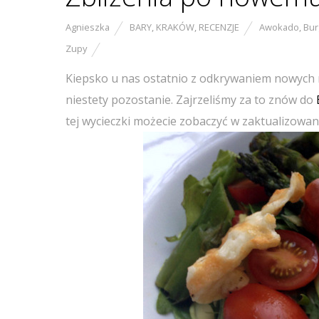
Agnieszka
BARY
,
KRAKÓW
,
RECENZJE
Awokado
,
Bur
Zupy
Kiepsko u nas ostatnio z odkrywaniem nowych r
niestety pozostanie. Zajrzeliśmy za to znów do
tej wycieczki możecie zobaczyć w zaktualizowan