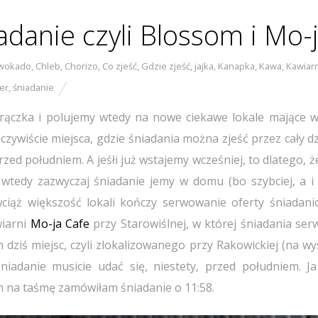
danie czyli Blossom i Mo-
wokado
,
Chleb
,
Chorizo
,
Co zjeść
,
Gdzie zjeść
,
jajka
,
Kanapka
,
Kawa
,
Kawiar
er
,
śniadanie
orączka i polujemy wtedy na nowe ciekawe lokale mające w
zywiście miejsca, gdzie śniadania można zjeść przez cały d
zed południem. A jeśłi już wstajemy wcześniej, to dlatego,
wtedy zazwyczaj śniadanie jemy w domu (bo szybciej, a i 
, wciąż większość lokali kończy serwowanie oferty śniadani
wiarni
Mo-ja Cafe
przy Starowiślnej, w której śniadania se
 dziś miejsc, czyli zlokalizowanego przy Rakowickiej (na w
śniadanie musicie udać się, niestety, przed południem. Ja
em na taśmę zamówiłam śniadanie o 11:58.