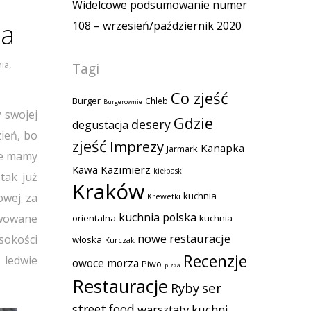
Widelcowe podsumowanie numer
ja
108 – wrzesień/październik 2020
nia
,
Tagi
Co zjeść
Burger
Chleb
Burgerownie
 swojej
Gdzie
desery
degustacja
zień, bo
zjeść
Imprezy
Kanapka
Jarmark
 że mamy
Kawa
Kazimierz
kiełbaski
tak już
Kraków
kuchnia
owej za
Krewetki
kuchnia polska
rwowane
orientalna
kuchnia
nowe restauracje
ysokości
włoska
Kurczak
Recenzje
 ledwie
owoce morza
Piwo
pizza
Restauracje
Ryby
ser
street food
warsztaty kuchni