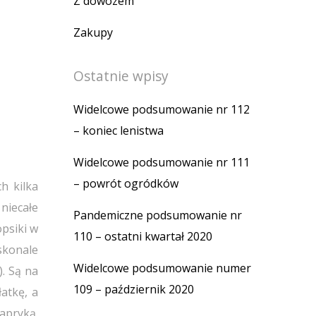
Z dowozem
Zakupy
Ostatnie wpisy
Widelcowe podsumowanie nr 112
– koniec lenistwa
Widelcowe podsumowanie nr 111
– powrót ogródków
h kilka
 niecałe
Pandemiczne podsumowanie nr
opsiki w
110 – ostatni kwartał 2020
skonale
Widelcowe podsumowanie numer
. Są na
109 – październik 2020
atkę, a
papryką.