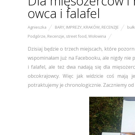
Dla mięsożerców i ni
owca i falafel
Agnieszka
BARY
,
IMPREZY
,
KRAKÓW
,
RECENZJE
bułk
Podgórze
,
Recenzje
,
street food
,
Wołowina
Dzisiaj będzie o trzech miejscach, które pozorni
wspominałam już na Facebooku, ale nigdy nie po
i falafel, ale też dwa nadają się dla mięsoże
obcokrajowcy. Więc jak widzicie coś mają 
potraktujemy je chronologicznie. Zaczniemy od