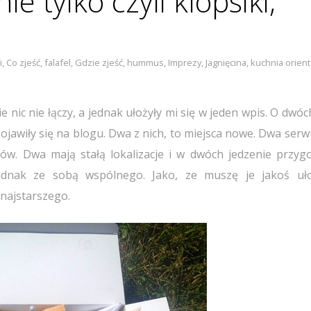
e tylko czyli klopsiki,
i
,
Co zjeść
,
falafel
,
Gdzie zjeść
,
hummus
,
Imprezy
,
Jagnięcina
,
kuchnia orient
e nic nie łączy, a jednak ułożyły mi się w jeden wpis. O dwóc
jawiły się na blogu. Dwa z nich, to miejsca nowe. Dwa serw
rców. Dwa mają stałą lokalizacje i w dwóch jedzenie przyg
jednak ze sobą wspólnego. Jako, ze muszę je jakoś uł
 najstarszego.