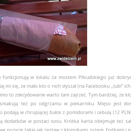
e
funkcjonują w lokalu za mostem Piłsudskiego już dobryc
j mi się, że mało kto o nich słyszał (na Facebooku „lubi” ich
mimo to zdecydowanie warto tam zajrzeć. Tym bardziej, że kl
 smakują też po odgrzaniu w piekarniku. Mięso jest do
 podają w chrupiącej bułce z pomidorami i cebulą (12 PLN)
ją dodatków w postaci sosu. Krótka karta obejmuje też sał
e pozycje takie jak zestaw z klopsikami, ryżem, frytkami i 