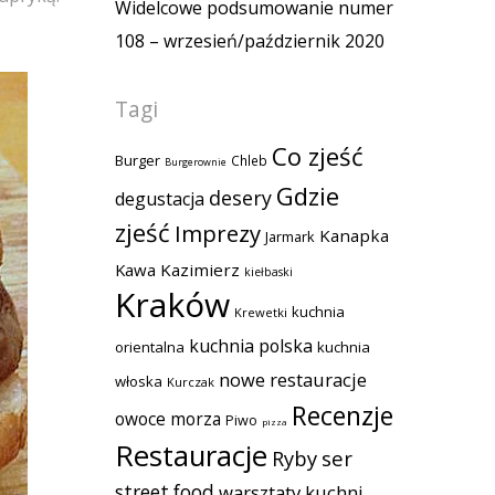
Widelcowe podsumowanie numer
108 – wrzesień/październik 2020
Tagi
Co zjeść
Burger
Chleb
Burgerownie
Gdzie
desery
degustacja
zjeść
Imprezy
Kanapka
Jarmark
Kawa
Kazimierz
kiełbaski
Kraków
kuchnia
Krewetki
kuchnia polska
orientalna
kuchnia
nowe restauracje
włoska
Kurczak
Recenzje
owoce morza
Piwo
pizza
Restauracje
Ryby
ser
street food
warsztaty kuchni