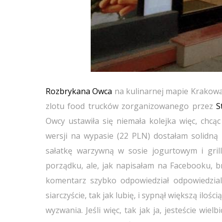
Rozbrykana Owca
na kulinarnej mapie Krakowa 
zlotu food trucków zorganizowanego przez
S
Owcy ustawiła się niemała kolejka więc, chcą
wersji na wypasie (22 PLN) dostałam solidną p
sałatkę warzywną w sosie jogurtowym i grill
porządku, ale, jak napisałam na Facebooku, 
komentarz szybko odpowiedział odpowiedzia
siarczyście, tak jak lubię, i sypnął większą iloś
wyzwania. Jeśli więc, tak jak ja, jesteście wi