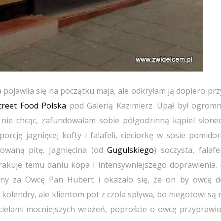
pojawiła się na początku maja, ale odkryłam ją dopiero prz
treet Food Polska
pod Galerią Kazimierz. Upał był ogromn
c nie chcąc, zafundowałam sobie półgodzinną kąpiel słone
orcję jagnięcej kofty i falafeli, cieciorkę w sosie pomido
owaną pitę. J
agnięcina (od
Gugulskiego
) soczysta, falaf
brakuje temu daniu kopa i intensywniejszego doprawienia.
lny za Owcę Pan Hubert i okazało się, że on by owcę d
cią kolendry, ale klientom pot z czoła spływa, bo niegotowi są 
elbicielami mocniejszych wrażeń, poproście o owcę przyprawi