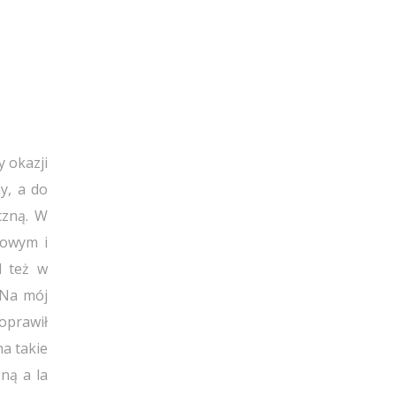
y okazji
y, a do
czną. W
rowym i
el też w
 Na mój
oprawił
na takie
oną a la