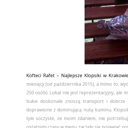
Köfteci Rafet – Najlepsze Klopsiki w Krakowi
miesięcy (od października 2015), a mimo to, wyda
250 osób). Lokal nie jest reprezentacyjny, ale 
bułce doskonale znoszą transport i dobrze
doprawione z dominującą nutą kuminu. Klopsiki
tyle soczyste, że moim zdaniem, nie potrzebu
ostatnimi czasy w menu zaczęły się pojawiać now