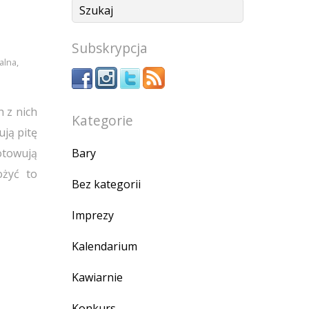
Subskrypcja
alna
,
h z nich
Kategorie
ują pitę
Bary
otowują
ożyć to
Bez kategorii
Imprezy
Kalendarium
Kawiarnie
Konkurs