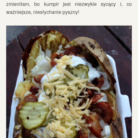
zmieniłam, bo kumpir jest niezwykle sycący i, co
ważniejsze, niesłychanie pyszny!