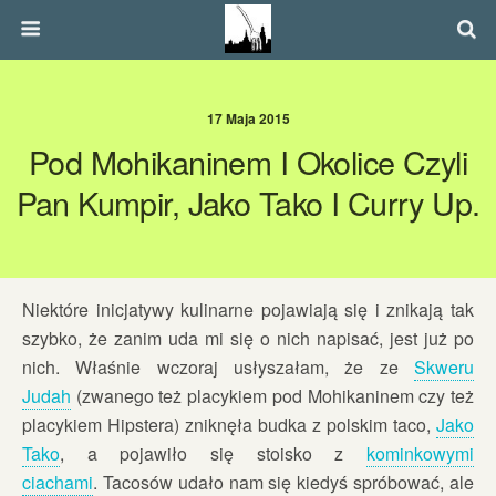
17 Maja 2015
Pod Mohikaninem I Okolice Czyli
Pan Kumpir, Jako Tako I Curry Up.
Niektóre inicjatywy kulinarne pojawiają się i znikają tak
szybko, że zanim uda mi się o nich napisać, jest już po
nich. Właśnie wczoraj usłyszałam, że ze
Skweru
Judah
(zwanego też placykiem pod Mohikaninem czy też
placykiem Hipstera) zniknęła budka z polskim taco,
Jako
Tako
, a pojawiło się stoisko z
kominkowymi
ciachami
. Tacosów udało nam się kiedyś spróbować, ale