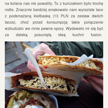
na kolana nas nie powaliły. To z kurczakiem było trochę
mdłe. Znacznie bardziej smakowało nam wyraziste taco
z podsmażaną kiełbaską (13 PLN za zestaw dwóch
tacos), choć przed konsumpcją takie połączenie
wzbudzało we mnie pewne opory. Wydawało mi się być
za daleką posuniętą ideą kuchni fusion.