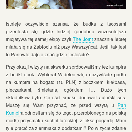
Istnieje oczywiście szansa, że budka z tacosami
przeniosła się gdzie indziej (podobno wcześniejsza
inicjatywa tej samej ekipy czyli
The Joint
znacznie lepiej
miała się na Zabłociu niż przy Wawrzyńca). Jeśli tak jest
to Panowie dajcie znać gdzie jesteście?
Przy okazji wizyty na skwerku spróbowaliśmy też kumpira
z budki obok. Wybierał Widelec więc oczywiście padło
na kumpira na bogato (15 PLN) z boczkiem, kiełbasa,
pieczarkami, śmietana, ogórkiem i… Dużo tych
składników było. Całości smaku dodawał autorski sos.
Muszę się Wam przyznać, że przed wizytą u
Pan
Kumpir
a odnosiłam się do tego, przerobionego na polską
modłę przysmaku kuchni tureckiej, z lekką pogardą. Mam
tyle płacić za ziemniaka z dodatkami? Po wizycie zdanie