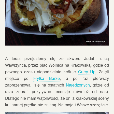
A teraz przejdziemy się ze skweru Judah, ulicą
Wawrzyńca, przez plac Wolnica na Krakowską, gdzie od
pewnego czasu niepodzielnie króluje
Curry Up
. Zajęli
miejsce po
Frytka Barze
, a po raz pierwszy
zaprezentowali się na ostatnich
Najedzonych
, gdzie od
razu zebrali pozytywne recenzje (również od nas).
Dlatego nie mam wątpliwości, że oni z krakowskiej sceny
kulinarnej prędko nie znikną. Na moje i Wasze szczęście.