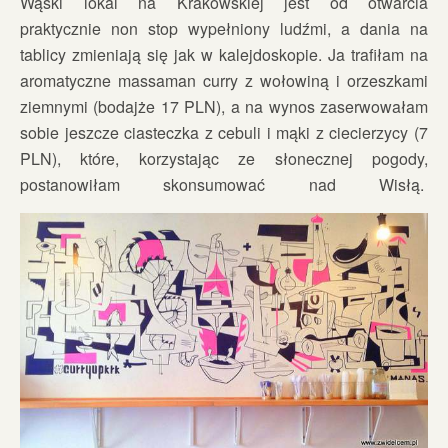
Wąski lokal na Krakowskiej jest od otwarcia
praktycznie non stop wypełniony ludźmi, a dania na
tablicy zmieniają się jak w kalejdoskopie. Ja trafiłam na
aromatyczne massaman curry z wołowiną i orzeszkami
ziemnymi (bodajże 17 PLN), a na wynos zaserwowałam
sobie jeszcze ciasteczka z cebuli i mąki z ciecierzycy (7
PLN), które, korzystając ze słonecznej pogody,
postanowiłam skonsumować nad Wisłą.