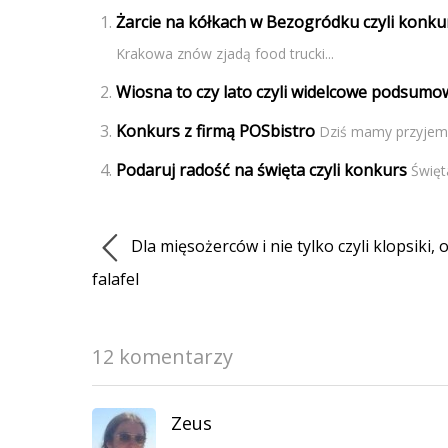
Żarcie na kółkach w Bezogródku czyli konk
Krakowa znów zjadą food trucki...
Wiosna to czy lato czyli widelcowe podsumo
Konkurs z firmą POSbistro
Dziś mamy przyjemn
Podaruj radość na święta czyli konkurs
Święt
Dla mięsożerców i nie tylko czyli klopsiki, 
falafel
12 komentarzy
Zeus