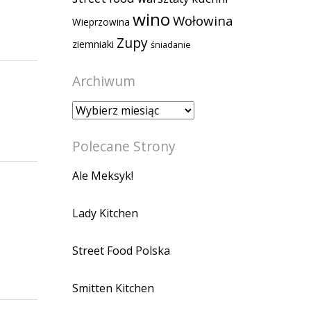
wino
Wołowina
Wieprzowina
Zupy
ziemniaki
śniadanie
Archiwum
Archiwum
Polecane Strony
Ale Meksyk!
Lady Kitchen
Street Food Polska
Smitten Kitchen