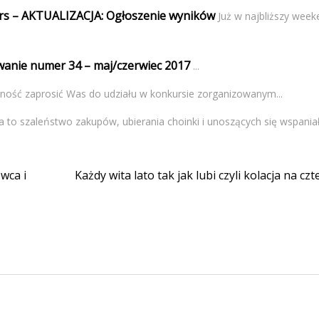
urs – AKTUALIZACJA: Ogłoszenie wyników
Już w najbliższy wee
wanie numer 34 – maj/czerwiec 2017
...
ość zaprosić Was do udziału w konkursie zorganizowanym...
a to szaleństwo zakupów, ubierania choinki i unoszących się wspaniał
owca i
Każdy wita lato tak jak lubi czyli kolacja na czt