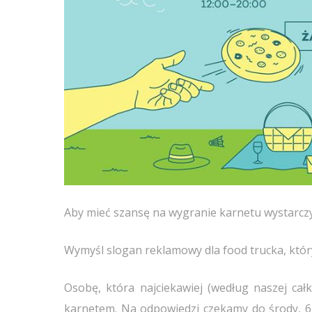
Aby mieć szansę na wygranie karnetu wystarcz
Wymyśl slogan reklamowy dla food trucka, któr
Osobę, która najciekawiej (według naszej cał
karnetem. Na odpowiedzi czekamy do środy, 6 