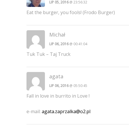
LIP 05, 2016
@ 23:56:32
Eat the burger, you fools! (Frodo Burger)
Michał
LIP 06, 2016
@ 00:41:04
Tuk Tuk – Taj Truck
agata
LIP 06, 2016
@ 05:50:45
Fall in love in burrito in Love !
e-mail:
agata.zaprzalka@o2.pl