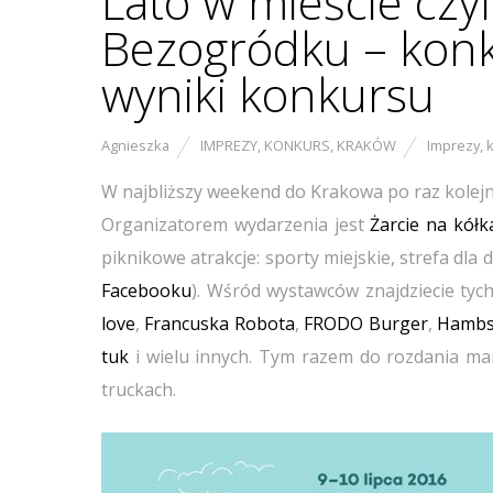
Lato w mieście czyl
Bezogródku – konk
wyniki konkursu
Agnieszka
IMPREZY
,
KONKURS
,
KRAKÓW
Imprezy
,
W najbliższy weekend do Krakowa po raz kolejny
Organizatorem wydarzenia jest
Żarcie na kółk
piknikowe atrakcje: sporty miejskie, strefa dla d
Facebooku
). Wśród wystawców znajdziecie tyc
love
,
Francuska Robota
,
FRODO Burger
,
Hamb
tuk
i wielu innych. Tym razem do rozdania ma
truckach.