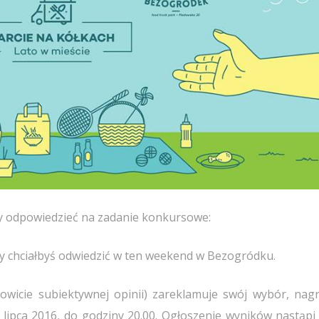
y odpowiedzieć na zadanie konkursowe:
y chciałbyś odwiedzić w ten weekend w Bezogródku.
kowicie subiektywnej opinii) zareklamuje swój wybór, nag
lipca 2016, do godziny 20.00. Ogłoszenie wyników nastąpi 