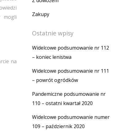
Z dowozem
owiedzi
Zakupy
y mogli
Ostatnie wpisy
Widelcowe podsumowanie nr 112
– koniec lenistwa
rcie na
Widelcowe podsumowanie nr 111
– powrót ogródków
Pandemiczne podsumowanie nr
110 – ostatni kwartał 2020
Widelcowe podsumowanie numer
109 – październik 2020