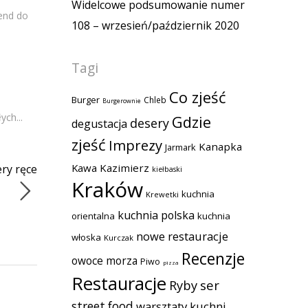
Widelcowe podsumowanie numer
kend do
108 – wrzesień/październik 2020
Tagi
Co zjeść
Burger
Chleb
Burgerownie
ych...
Gdzie
desery
degustacja
zjeść
Imprezy
Kanapka
Jarmark
Kawa
Kazimierz
ery ręce
kiełbaski
Kraków
kuchnia
Krewetki
kuchnia polska
orientalna
kuchnia
nowe restauracje
włoska
Kurczak
Recenzje
owoce morza
Piwo
pizza
Restauracje
Ryby
ser
street food
warsztaty kuchni