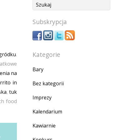
Subskrypcja
Kategorie
gródku
.
datkowe
Bary
enia na
rrito in
Bez kategorii
ska
,
tuk
Imprezy
ch food
Kalendarium
Kawiarnie
Konkurs