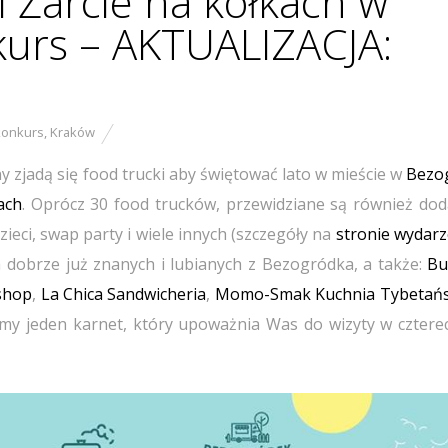
i Żarcie na kółkach w
urs – AKTUALIZACJA:
konkurs
,
Kraków
 zjadą się food trucki aby świętować lato w mieście w
Bezo
ach
. Oprócz 30 food trucków, przewidziane są również do
zieci, swap party i wiele innych (szczegóły na
stronie wydarz
h dobrze już znanych i lubianych z Bezogródka, a także:
Bu
shop
,
La Chica Sandwicheria
,
Momo-Smak Kuchnia Tybetań
my jeden karnet, który upoważnia Was do wizyty w cztere