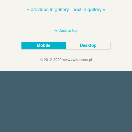
« previous in gallery
next in gallery »
Back to top
Mobile
Desktop
© 2012-2020 www.zwidelcem.pl