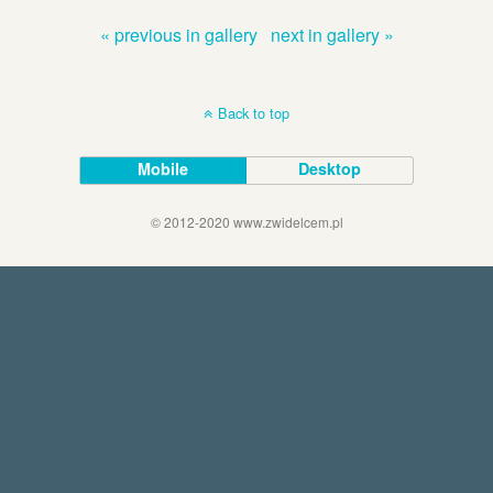
« previous in gallery
next in gallery »
Back to top
Mobile
Desktop
© 2012-2020 www.zwidelcem.pl