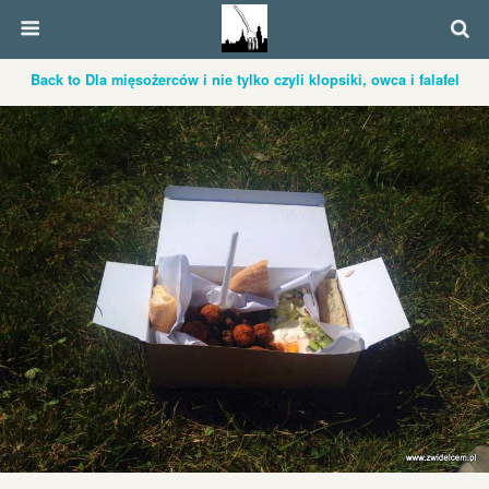
Back to Dla mięsożerców i nie tylko czyli klopsiki, owca i falafel