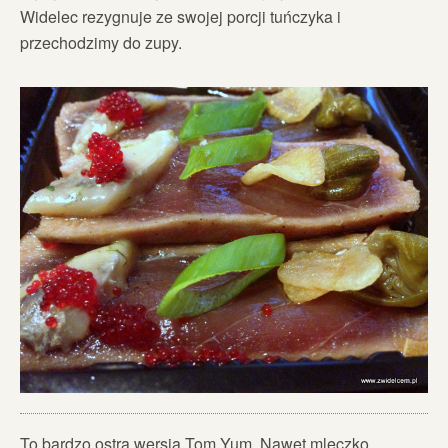
Widelec rezygnuje ze swojej porcji tuńczyka i
przechodzimy do zupy.
To bardzo ostra wersja Tom Yum. Nawet mleczko