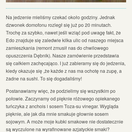
Na jedzenie mieliśmy czekać około godziny. Jednak
dzwonek domofonu rozległ się już po 20 minutach.
Trochę za szybko, nawet jeśli wziąć pod uwagę fakt, że
Edo znajduje się zaledwie kilka ulic od naszego miejsca
zamieszkania (remont zmusił nas do chwilowego
opuszczenia Dębnik). Nasze zamówienie przedstawia
się całkiem zachęcająco. I już zabieramy się do jedzenia,
kiedy okazuje się ,że każde z nas ma ochotę na zupę, a
żadne na sushi. To się dogadaliśmy!
Postanawiamy więc, że podzielimy się wszystkim po
połowie. Zaczynamy od pięknie różowego opiekanego
tuńczyka z anchois i sosem Toza-su vinegar. Wygląda
pięknie, ale jak dla mnie smakuje głownie sosem
sojowym. A może moje kubki smakowe nie dostatecznie
są wyczulone na wyrafinowane azjatyckie smaki?