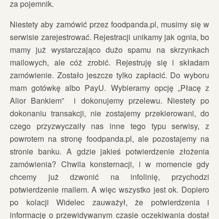
za pojemnik.
Niestety aby zamówić przez foodpanda.pl, musimy się w
serwisie zarejestrować. Rejestracji unikamy jak ognia, bo
mamy już wystarczająco dużo spamu na skrzynkach
mailowych, ale cóż zrobić. Rejestruję się i składam
zamówienie. Zostało jeszcze tylko zapłacić. Do wyboru
mam gotówkę albo PayU. Wybieramy opcję „Płacę z
Alior Bankiem” i dokonujemy przelewu. Niestety po
dokonaniu transakcji, nie zostajemy przekierowani, do
czego przyzwyczaiły nas inne tego typu serwisy, z
powrotem na stronę foodpanda.pl, ale pozostajemy na
stronie banku. A gdzie jakieś potwierdzenie złożenia
zamówienia? Chwila konsternacji, i w momencie gdy
chcemy już dzwonić na infolinię, przychodzi
potwierdzenie mailem. A więc wszystko jest ok. Dopiero
po kolacji Widelec zauważył, że potwierdzenia i
informację o przewidywanym czasie oczekiwania dostał