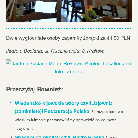
Dwie wygłodniałe osoby zapełniły żołądki za 44,50 PLN.
Jadło u Bociana, ul. Rusznikarska 8, Kraków.
Przeczytaj Również:
Wiedeńsko-kijowskie wzory czyli Jajownia
(zamkniete)i Restauracja Polska
Po rozpustach we
włoskim klimacie postanowiliśmy sprawdzić na co może
liczyć w...
Spacery po okolicy czyli Bistro Praska
Nie da