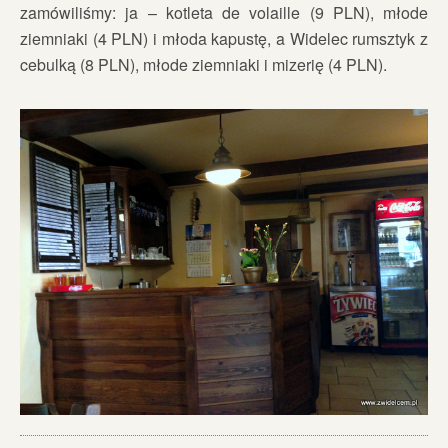
zamówiliśmy: ja – kotleta de volaille (9 PLN), młode
ziemniaki (4 PLN) i młoda kapustę, a Widelec rumsztyk z
cebulką (8 PLN), młode ziemniaki i mizerię (4 PLN).