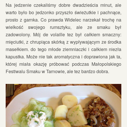
Na jedzenie czekaliśmy dobre dwadzieścia minut, ale
warto było bo jedzonko przyszło świeżutkie i pachnące,
prosto z garnka. Co prawda Widelec narzekał trochę na
wielkość swojego rumsztyku, ale ze smaku był
zadowolony. Mój de volaille tez był całkiem smaczny:
mięciutki, z chrupiąca skórką z wypływającym ze środka
masełkiem. do tego młode ziemniaczki i całkiem niezła
kapustka. Może nie tak aromatyczna i doprawiona jak ta,
której miała okazję próbować podczas Małopolskiego
Festiwalu Smaku w Tarnowie, ale tez bardzo dobra.