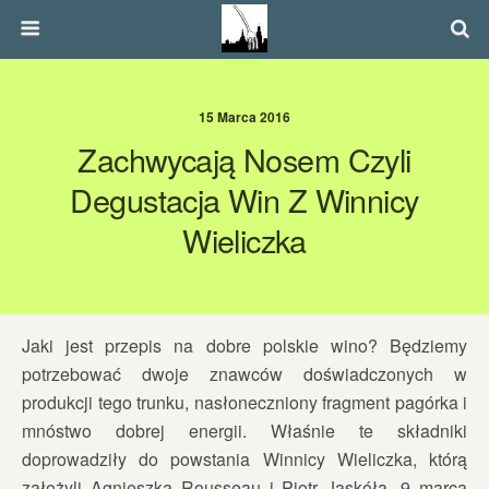
15 Marca 2016
Zachwycają Nosem Czyli
Degustacja Win Z Winnicy
Wieliczka
Jaki jest przepis na dobre polskie wino? Będziemy
potrzebować dwoje znawców doświadczonych w
produkcji tego trunku, nasłoneczniony fragment pagórka i
mnóstwo dobrej energii. Właśnie te składniki
doprowadziły do powstania Winnicy Wieliczka, którą
założyli Agnieszka Rousseau i Piotr Jaskóła. 9 marca