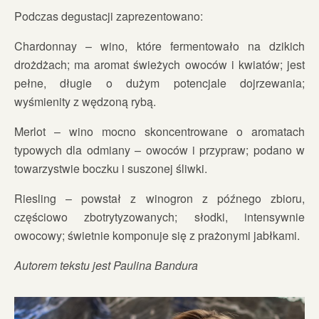
Podczas degustacji zaprezentowano:
Chardonnay – wino, które fermentowało na dzikich
drożdżach; ma aromat świeżych owoców i kwiatów; jest
pełne, długie o dużym potencjale dojrzewania;
wyśmienity z wędzoną rybą.
Merlot – wino mocno skoncentrowane o aromatach
typowych dla odmiany – owoców i przypraw; podano w
towarzystwie boczku i suszonej śliwki.
Riesling – powstał z winogron z późnego zbioru,
częściowo zbotrytyzowanych; słodki, intensywnie
owocowy; świetnie komponuje się z prażonymi jabłkami.
Autorem tekstu jest Paulina Bandura