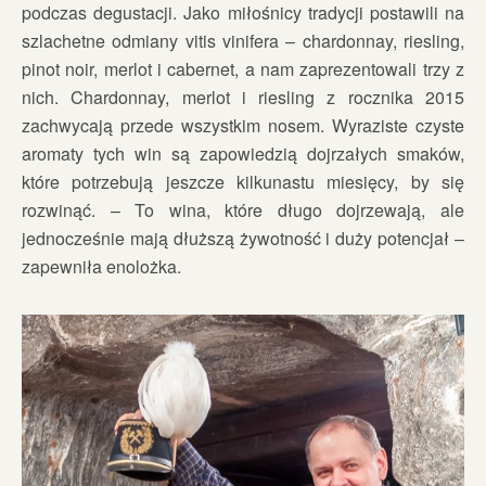
podczas degustacji. Jako miłośnicy tradycji postawili na
szlachetne odmiany vitis vinifera – chardonnay, riesling,
pinot noir, merlot i cabernet, a nam zaprezentowali trzy z
nich. Chardonnay, merlot i riesling z rocznika 2015
zachwycają przede wszystkim nosem. Wyraziste czyste
aromaty tych win są zapowiedzią dojrzałych smaków,
które potrzebują jeszcze kilkunastu miesięcy, by się
rozwinąć. – To wina, które długo dojrzewają, ale
jednocześnie mają dłuższą żywotność i duży potencjał –
zapewniła enolożka.