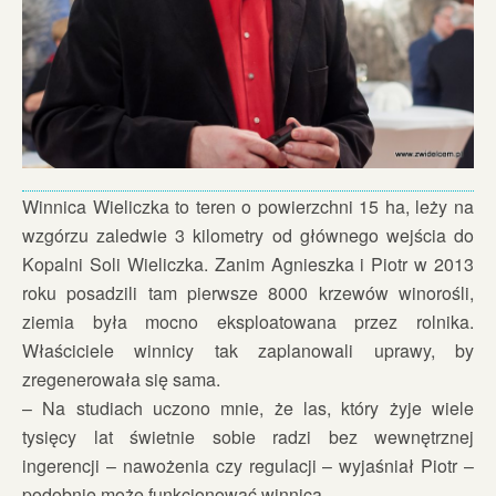
Winnica Wieliczka to teren o powierzchni 15 ha, leży na
wzgórzu zaledwie 3 kilometry od głównego wejścia do
Kopalni Soli Wieliczka. Zanim Agnieszka i Piotr w 2013
roku posadzili tam pierwsze 8000 krzewów winorośli,
ziemia była mocno eksploatowana przez rolnika.
Właściciele winnicy tak zaplanowali uprawy, by
zregenerowała się sama.
– Na studiach uczono mnie, że las, który żyje wiele
tysięcy lat świetnie sobie radzi bez wewnętrznej
ingerencji – nawożenia czy regulacji – wyjaśniał Piotr –
podobnie może funkcjonować winnica.