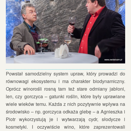
Powstał samodzielny system upraw, który prowadzi do
równowagi ekosystemu i ma charakter biodynamiczny.
Oprócz winorośli rosną tam też stare odmiany jabłoni,
len, czy gorczyca – gatunki roślin, które były uprawiane
wiele wieków temu. Każda z nich pozytywnie wpływa na
środowisko – np. gorczyca odkaża glebę – a Agnieszka i
Piotr wykorzystują je i wytwarzają cydr, słodycze i
kosmetyki. I oczywiście wino, które zaprezentowali