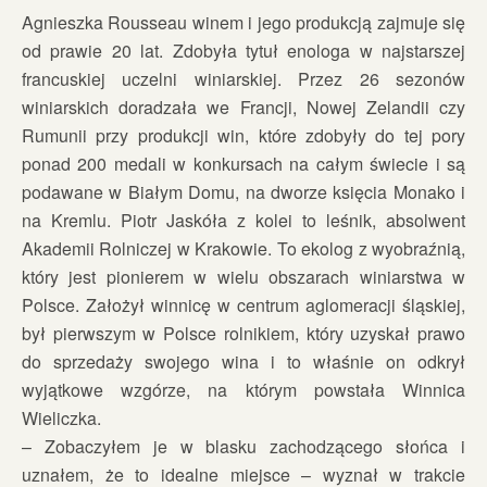
Agnieszka Rousseau winem i jego produkcją zajmuje się
od prawie 20 lat. Zdobyła tytuł enologa w najstarszej
francuskiej uczelni winiarskiej. Przez 26 sezonów
winiarskich doradzała we Francji, Nowej Zelandii czy
Rumunii przy produkcji win, które zdobyły do tej pory
ponad 200 medali w konkursach na całym świecie i są
podawane w Białym Domu, na dworze księcia Monako i
na Kremlu. Piotr Jaskóła z kolei to leśnik, absolwent
Akademii Rolniczej w Krakowie. To ekolog z wyobraźnią,
który jest pionierem w wielu obszarach winiarstwa w
Polsce. Założył winnicę w centrum aglomeracji śląskiej,
był pierwszym w Polsce rolnikiem, który uzyskał prawo
do sprzedaży swojego wina i to właśnie on odkrył
wyjątkowe wzgórze, na którym powstała Winnica
Wieliczka.
– Zobaczyłem je w blasku zachodzącego słońca i
uznałem, że to idealne miejsce – wyznał w trakcie