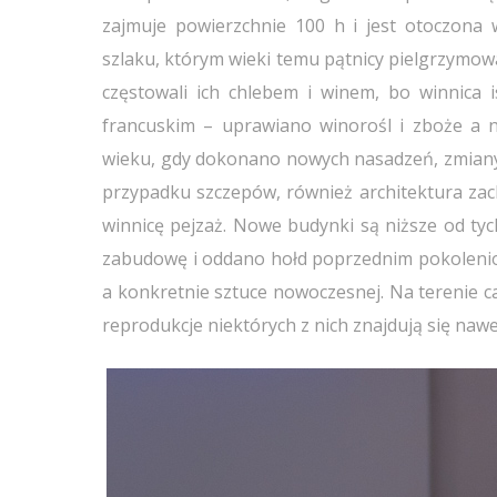
zajmuje powierzchnie 100 h i jest otoczona
szlaku, którym wieki temu pątnicy pielgrzymowa
częstowali ich chlebem i winem, bo winnica 
francuskim – uprawiano winorośl i zboże a n
wieku, gdy dokonano nowych nasadzeń, zmiany 
przypadku szczepów, również architektura zac
winnicę pejzaż. Nowe budynki są niższe od ty
zabudowę i oddano hołd poprzednim pokoleniom
a konkretnie sztuce nowoczesnej. Na terenie c
reprodukcje niektórych z nich znajdują się na