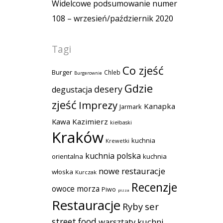
Widelcowe podsumowanie numer
108 – wrzesień/październik 2020
Tagi
Co zjeść
Burger
Chleb
Burgerownie
Gdzie
desery
degustacja
zjeść
Imprezy
Kanapka
Jarmark
Kawa
Kazimierz
kiełbaski
Kraków
kuchnia
Krewetki
kuchnia polska
orientalna
kuchnia
nowe restauracje
włoska
Kurczak
Recenzje
owoce morza
Piwo
pizza
Restauracje
Ryby
ser
street food
warsztaty kuchni