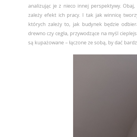
analizując je z nieco innej perspektywy. Obaj
zależy efekt ich pracy. I tak jak winnicę two
których zależy to, jak budynek będzie odbie
drewno czy cegła, przywodzące na myśl cieplej
są kupażowane – łączone ze sobą, by dać bardzi