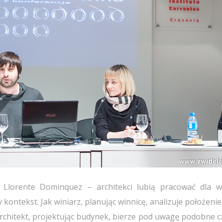
 Llorente Dominquez – architekci lubią pracować dla wi
ontekst. Jak winiarz, planując winnicę, analizuje położenie 
 architekt, projektując budynek, bierze pod uwagę podobne c