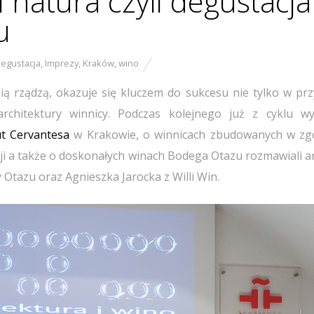
i natura czyli degustacja
u
egustacja
,
Imprezy
,
Kraków
,
wino
ią rządzą, okazuje się kluczem do sukcesu nie tylko w pr
architektury winnicy. Podczas kolejnego już z cyklu w
ut Cervantesa
w Krakowie, o winnicach zbudowanych w zg
ycji a także o doskonałych winach Bodega Otazu rozmawiali a
 Otazu oraz Agnieszka Jarocka z Willi Win.