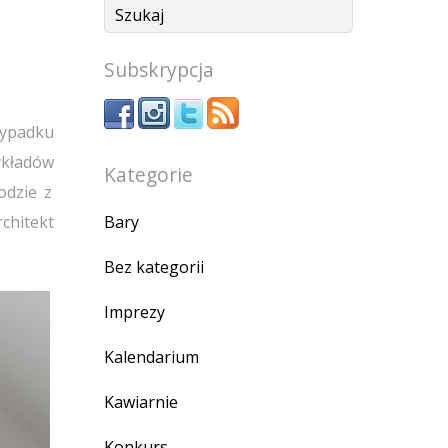
Subskrypcja
zypadku
ykładów
Kategorie
odzie z
Bary
rchitekt
Bez kategorii
Imprezy
Kalendarium
Kawiarnie
Konkurs