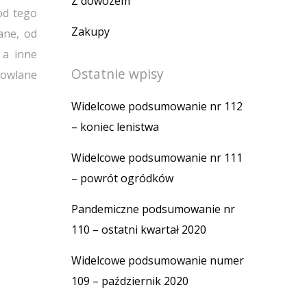
Z dowozem
od tego
Zakupy
ane, od
 a inne
Ostatnie wpisy
dowlane
Widelcowe podsumowanie nr 112
– koniec lenistwa
Widelcowe podsumowanie nr 111
– powrót ogródków
Pandemiczne podsumowanie nr
110 – ostatni kwartał 2020
Widelcowe podsumowanie numer
109 – październik 2020