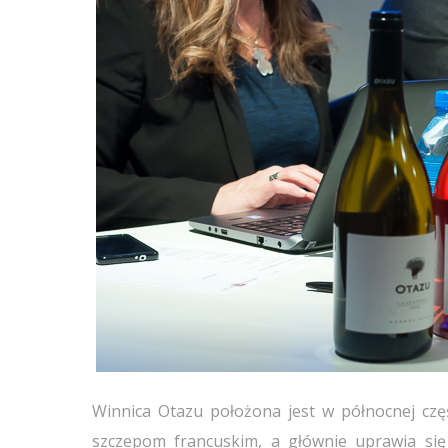
Winnica Otazu położona jest w północnej częś
szczepom francuskim, a głównie uprawia się 