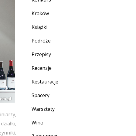
Kraków
Książki
Podróże
Przepisy
Recenzje
Restauracje
Spacery
Warsztaty
niarzy,
Wino
działki,
zynniki,