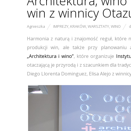
Architektura, wino 
win z winnicy Otaz
Agnieszka
IMPREZY
,
KRAKÓW
,
WARSZTATY
,
WINO
d
Harmonia z naturą i znajomość reguł, które n
produkcji win, ale także przy planowaniu 
„Architektura i wino”
, które organizuje
Instyt
otaczającą je przyrodą i z szacunkiem dla trad
Diego Llorenta Dominguez, Elisa Alejo z winnicy