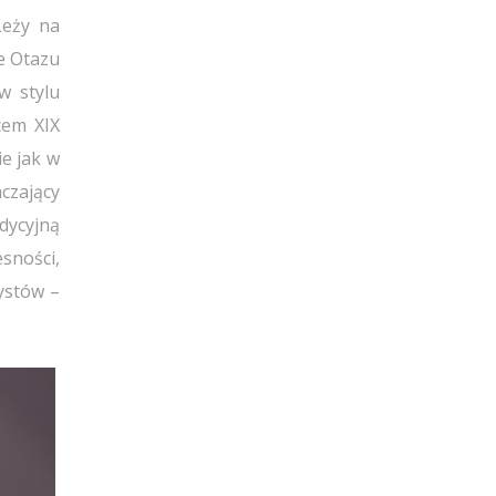
Leży na
le Otazu
w stylu
cem XIX
e jak w
czający
dycyjną
sności,
ystów –