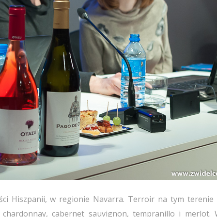
ci Hiszpanii, w regionie Navarra. Terroir na tym terenie 
chardonnay, cabernet sauvignon, tempranillo i merlot. 