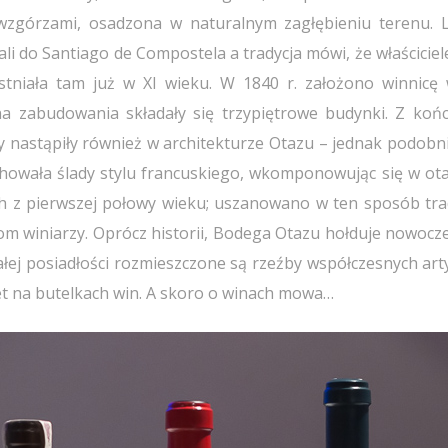
 wzgórzami, osadzona w naturalnym zagłębieniu terenu. 
li do Santiago de Compostela a tradycja mówi, że właścicie
istniała tam już w XI wieku. W 1840 r. założono winnicę 
a zabudowania składały się trzypiętrowe budynki. Z koń
nastąpiły również w architekturze Otazu – jednak podobni
howała ślady stylu francuskiego, wkomponowując się w ota
ch z pierwszej połowy wieku; uszanowano w ten sposób tra
 winiarzy. Oprócz historii, Bodega Otazu hołduje nowocze
ałej posiadłości rozmieszczone są rzeźby współczesnych art
wet na butelkach win. A skoro o winach mowa…