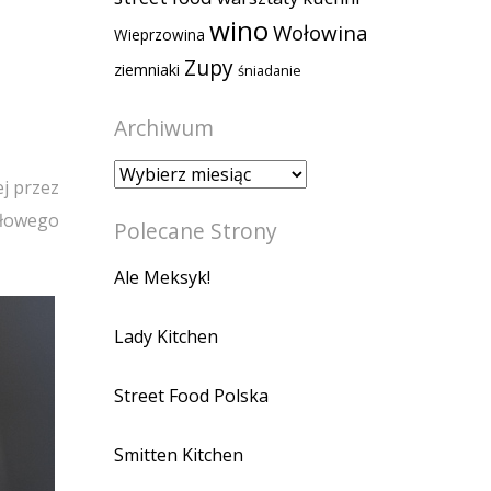
wino
Wołowina
Wieprzowina
Zupy
ziemniaki
śniadanie
Archiwum
Archiwum
j przez
ółowego
Polecane Strony
Ale Meksyk!
Lady Kitchen
Street Food Polska
Smitten Kitchen