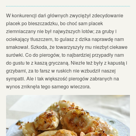
W konkurencji dań głównych zwyciężył zdecydowanie
placek po bieszczadzku, bo choć sam placek
ziemniaczany nie był najwyższych lotów; za gruby i
ociekający tłuszczem, to gulasz z dzika naprawdę nam
smakował. Szkoda, że towarzyszyły mu niezbyt ciekawe
surówki. Co do pierogów, to najbardziej przypadły nam
do gustu te z kaszą gryczaną. Niezłe też były z kapustą i
grzybami, za to farsz w ruskich nie wzbudził naszej
sympatii. Ale i tak większość pierogów zabranych na
wynos zniknęła tego samego wieczora.