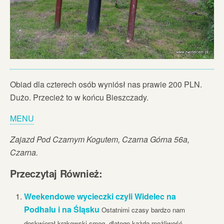
Obiad dla czterech osób wyniósł nas prawie 200 PLN.
Dużo. Przecież to w końcu Bieszczady.
MENU
Zajazd Pod Czarnym Kogutem, Czarna Górna 56a,
Czarna.
Przeczytaj Również:
Weekendowe wycieczki czyli Widelec na
Podhalu i na Śląsku
Ostatnimi czasy bardzo nam
doskwierał krakowski smog, dlatego każdą możliwość...