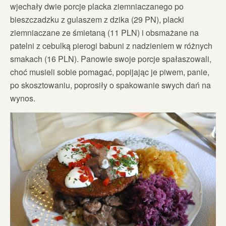
wjechały dwie porcje placka ziemniaczanego po
bieszczadzku z gulaszem z dzika (29 PN), placki
ziemniaczane ze śmietaną (11 PLN) i obsmażane na
patelni z cebulką pierogi babuni z nadzieniem w różnych
smakach (16 PLN). Panowie swoje porcje spałaszowali,
choć musieli sobie pomagać, popijając je piwem, panie,
po skosztowaniu, poprosiły o spakowanie swych dań na
wynos.