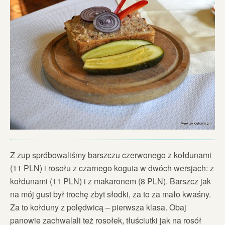
Z zup spróbowaliśmy barszczu czerwonego z kołdunami
(11 PLN) i rosołu z czarnego koguta w dwóch wersjach: z
kołdunami (11 PLN) i z makaronem (8 PLN). Barszcz jak
na mój gust był trochę zbyt słodki, za to za mało kwaśny.
Za to kołduny z polędwicą – pierwsza klasa. Obaj
panowie zachwalali też rosołek, tłuściutki jak na rosół