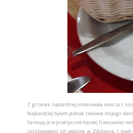
Z grzanek najbardziej smakowała nam ta z kozim
Najbardziej byłam jednak ciekawa mojego dania
Serwują je w praktycznie każdej francuskiej res
spróbowałam ich właśnie w Zdybance. I mam 