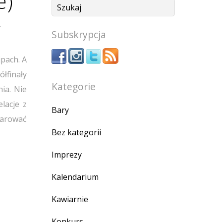
e)
,
Subskrypcja
jpach. A
ółfinały
Kategorie
ia. Nie
lacje z
Bary
darować
Bez kategorii
Imprezy
Kalendarium
Kawiarnie
Konkurs