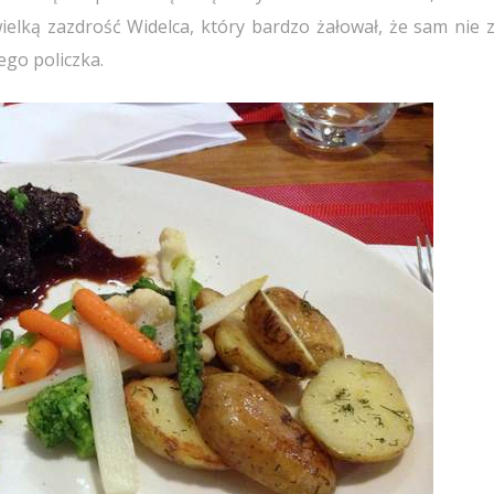
wielką zazdrość Widelca, który bardzo żałował, że sam nie 
ego policzka.