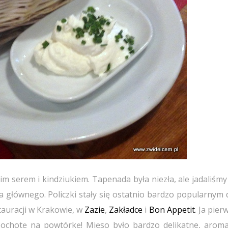
 serem i kindziukiem. Tapenada była niezła, ale jadaliśmy 
 głównego. Policzki stały się ostatnio bardzo popularnym 
tauracji w Krakowie, w
Zazie
,
Zakładce
i
Bon Appetit
. Ja pier
ochotę na powtórkę! Mięso było bardzo delikatne, aroma