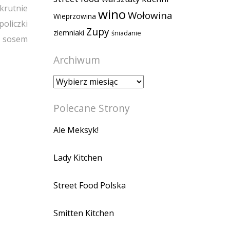
krutnie
wino
Wołowina
Wieprzowina
policzki
Zupy
ziemniaki
śniadanie
z sosem
Archiwum
Archiwum
Polecane Strony
Ale Meksyk!
Lady Kitchen
Street Food Polska
Smitten Kitchen