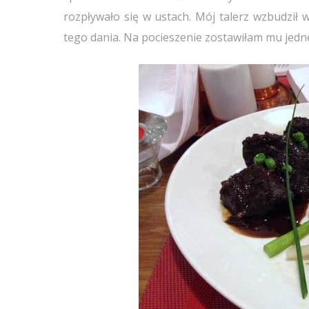
rozpływało się w ustach. Mój talerz wzbudził 
tego dania. Na pocieszenie zostawiłam mu jedn