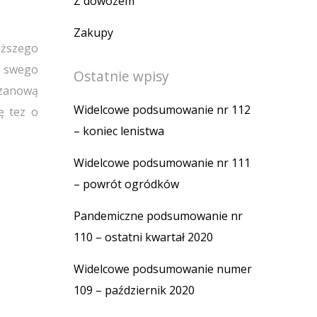
Z dowozem
Zakupy
uższego
y swego
Ostatnie wpisy
rzanową
Widelcowe podsumowanie nr 112
ę tez o
– koniec lenistwa
Widelcowe podsumowanie nr 111
– powrót ogródków
Pandemiczne podsumowanie nr
110 – ostatni kwartał 2020
Widelcowe podsumowanie numer
109 – październik 2020