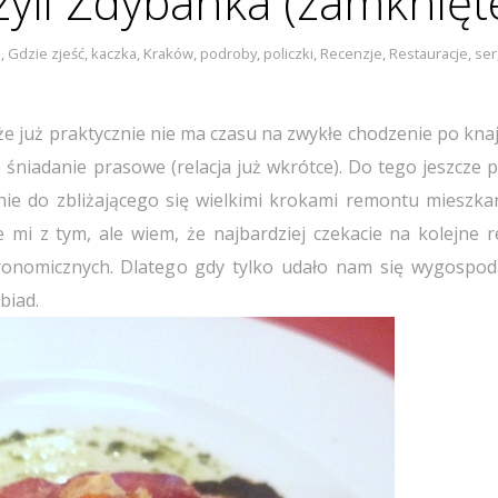
zyli Zdybanka (zamknięt
b
,
Gdzie zjeść
,
kaczka
,
Kraków
,
podroby
,
policzki
,
Recenzje
,
Restauracje
,
ser
, że już praktycznie nie ma czasu na zwykłe chodzenie po kna
o śniadanie prasowe (relacja już wkrótce). Do tego jeszcze p
ie do zbliżającego się wielkimi krokami remontu mieszkan
 mi z tym, ale wiem, że najbardziej czekacie na kolejne re
tronomicznych. Dlatego gdy tylko udało nam się wygospo
biad.