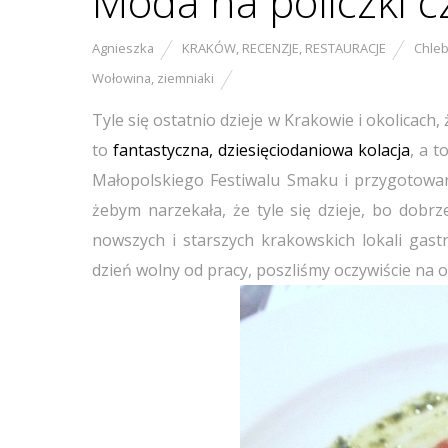
Moda na policzki c
Agnieszka
KRAKÓW
,
RECENZJE
,
RESTAURACJE
Chle
Wołowina
,
ziemniaki
Tyle się ostatnio dzieje w Krakowie i okolicach
to
fantastyczna, dziesięciodaniowa kolacja
, a t
Małopolskiego Festiwalu Smaku i przygotowan
żebym narzekała, że tyle się dzieje, bo dobrze
nowszych i starszych krakowskich lokali gas
dzień wolny od pracy, poszliśmy oczywiście na o