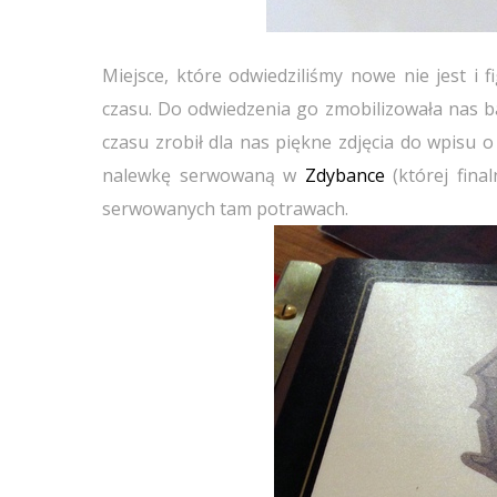
Miejsce, które odwiedziliśmy nowe nie jest i f
czasu. Do odwiedzenia go zmobilizowała nas b
czasu zrobił dla nas piękne zdjęcia do wpisu o 
nalewkę serwowaną w
Zdybance
(której fina
serwowanych tam potrawach.