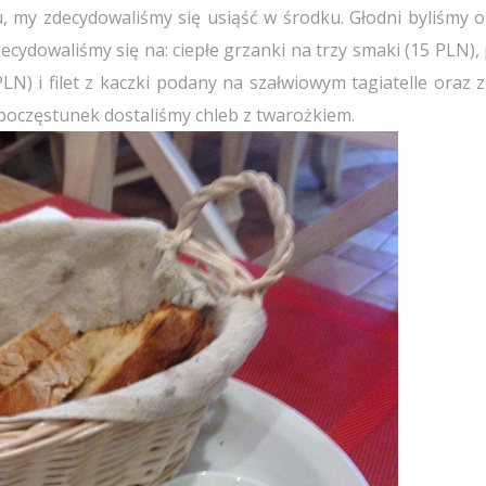
u, my zdecydowaliśmy się usiąść w środku. Głodni byliśmy o
cydowaliśmy się na: ciepłe grzanki na trzy smaki (15 PLN), 
N) i filet z kaczki podany na szałwiowym tagiatelle oraz 
oczęstunek dostaliśmy chleb z twarożkiem.