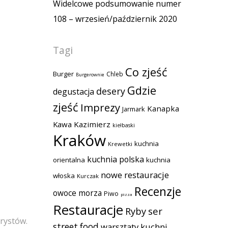
Widelcowe podsumowanie numer
108 – wrzesień/październik 2020
Tagi
Co zjeść
Burger
Chleb
Burgerownie
Gdzie
desery
degustacja
zjeść
Imprezy
Kanapka
Jarmark
Kawa
Kazimierz
kiełbaski
Kraków
kuchnia
Krewetki
kuchnia polska
orientalna
kuchnia
nowe restauracje
włoska
Kurczak
Recenzje
owoce morza
Piwo
pizza
Restauracje
Ryby
ser
rystów.
street food
warsztaty kuchni