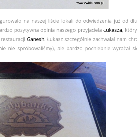
igurowało na naszej liście lokali do odwiedzenia już od dł
ardzo pozytywna opinia naszego przyjaciela
Łukasza
, któr
restauracji
Ganesh
. Łukasz szczególnie zachwalał nam ch
lnie nie spróbowaliśmy), ale bardzo pochlebnie wyrażał si