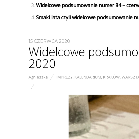
Widelcowe podsumowanie numer 84 – czerwie
Smaki lata czyli widelcowe podsumowanie nu
15 CZERWCA 2020
Widelcowe podsumow
2020
Agnieszka
IMPREZY
,
KALENDARIUM
,
KRAKÓW
,
WARSZT