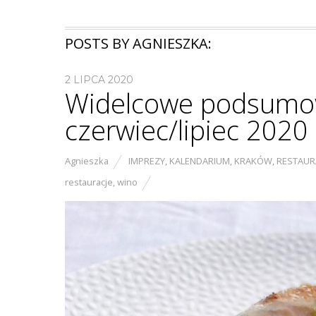
POSTS BY AGNIESZKA:
2 LIPCA 2020
Widelcowe podsumo
czerwiec/lipiec 2020
Agnieszka
IMPREZY
,
KALENDARIUM
,
KRAKÓW
,
RESTAUR
restauracje
,
wino