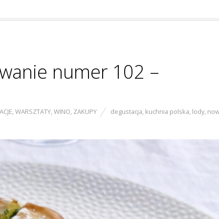
wanie numer 102 –
ACJE
,
WARSZTATY
,
WINO
,
ZAKUPY
degustacja
,
kuchnia polska
,
lody
,
no