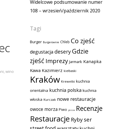
Widelcowe podsumowanie numer
108 – wrzesień/październik 2020
Tagi
Co zjeść
Burger
Chleb
ec
Burgerownie
Gdzie
desery
degustacja
zjeść
Imprezy
Kanapka
Jarmark
Kawa
Kazimierz
kiełbaski
hni
,
wino
Kraków
kuchnia
Krewetki
kuchnia polska
orientalna
kuchnia
nowe restauracje
włoska
Kurczak
Recenzje
owoce morza
Piwo
pizza
Restauracje
Ryby
ser
street food
warsztaty kuchni