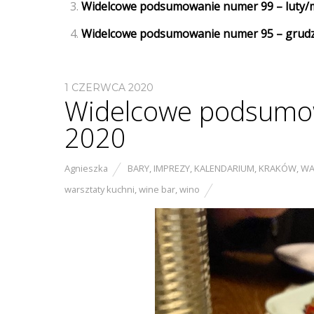
Widelcowe podsumowanie numer 99 – luty/
Widelcowe podsumowanie numer 95 – grudzi
1 CZERWCA 2020
Widelcowe podsumow
2020
Agnieszka
BARY
,
IMPREZY
,
KALENDARIUM
,
KRAKÓW
,
WA
warsztaty kuchni
,
wine bar
,
wino