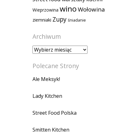
wino
Wołowina
Wieprzowina
Zupy
ziemniaki
śniadanie
Archiwum
Archiwum
Polecane Strony
Ale Meksyk!
Lady Kitchen
Street Food Polska
Smitten Kitchen