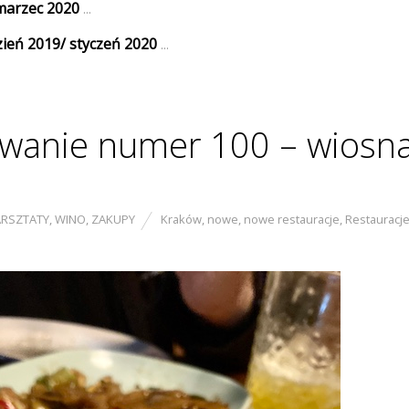
marzec 2020
...
eń 2019/ styczeń 2020
...
anie numer 100 – wiosn
RSZTATY
,
WINO
,
ZAKUPY
Kraków
,
nowe
,
nowe restauracje
,
Restauracj