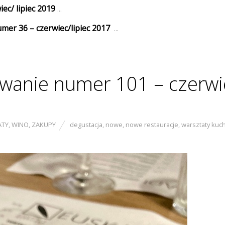
c/ lipiec 2019
...
mer 36 – czerwiec/lipiec 2017
...
anie numer 101 – czerwi
ATY
,
WINO
,
ZAKUPY
degustacja
,
nowe
,
nowe restauracje
,
warsztaty kuc