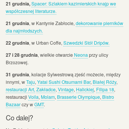
21 grudnia,
Spacer: Szlakiem kazimierskich knajp we
współczesnej literaturze.
21 grudnia
, w Kantynie Zabłocie,
dekorowanie pierników
dla najmłodszych.
22 grudnia
, w Urban Coffe,
Szwedzki Stół Dripów.
27 i 28 grudnia
, wielkie otwarcie
Neona
przy ulicy
Brzozowej.
31 grudnia
, kolacje Sylwestrową zjeść możecie, między
innymi, w
Taju
,
Yatai Sushi Otsumami Bar
,
Białej Róży
,
restauracji Art,
Zakładce
,
Vintage
,
Halickiej
,
Filipa 18
,
restauracji
Voila
,
Molam
,
Brasserie Olympique
,
Bistro
Bazaar
czy w
GMT
.
Co dalej?