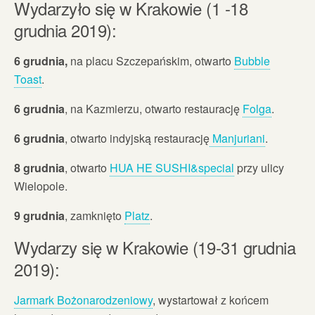
Wydarzyło się w Krakowie (1 -18
grudnia 2019):
6 grudnia,
na placu Szczepańskim, otwarto
Bubble
Toast
.
6 grudnia
, na Kazmierzu, otwarto restaurację
Folga
.
6 grudnia
, otwarto indyjską restaurację
Manjuriani
.
8 grudnia
, otwarto
HUA HE SUSHI&special
przy ulicy
Wielopole.
9 grudnia
, zamknięto
Platz
.
Wydarzy się w Krakowie (19-31 grudnia
2019):
Jarmark Bożonarodzeniowy
, wystartował z końcem