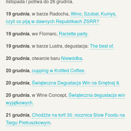
listopada i potrwa do 26 grudnia.
19 grudnia
, w barze Radocha,
Wino, Szubat, Kumys,
czyli co piją w dawnych Republikach ZSRR?
19 grudnia
, we Flomaro,
Raclette party.
19 grudnia
, w barze Lustra, degustacja:
The best of.
20 grudnia
, otwarcie baru
Niewódka
.
20 grudnia
,
cupping w Knitted Coffee.
20 grudnia
,
Świąteczna Degustacja Win na Smętnej 8.
20 grudnia
, w Wine Concept,
Świąteczna degustacja win
wyjątkowych.
21 grudnia
,
Chodźże na tort! 30. rocznica Slow Foodu na
Targu Pietruszkowym
.