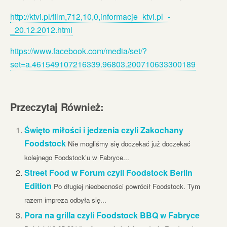
http://ktvi.pl/film,712,10,0,informacje_ktvi.pl_-
_20.12.2012.html
https://www.facebook.com/media/set/?
set=a.461549107216339.96803.200710633300189
Przeczytaj Również:
Święto miłości i jedzenia czyli Zakochany
Foodstock
Nie mogliśmy się doczekać już doczekać
kolejnego Foodstock’u w Fabryce...
Street Food w Forum czyli Foodstock Berlin
Edition
Po długiej nieobecności powrócił Foodstock. Tym
razem impreza odbyła się...
Pora na grilla czyli Foodstock BBQ w Fabryce