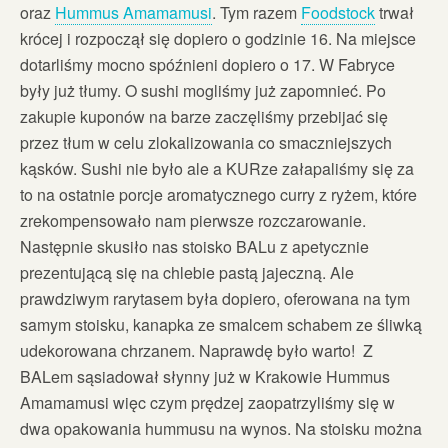
oraz
Hummus Amamamusi
. Tym razem
Foodstock
trwał
krócej i rozpoczął się dopiero o godzinie 16. Na miejsce
dotarliśmy mocno spóźnieni dopiero o 17. W Fabryce
były już tłumy. O sushi mogliśmy już zapomnieć. Po
zakupie kuponów na barze zaczęliśmy przebijać się
przez tłum w celu zlokalizowania co smaczniejszych
kąsków. Sushi nie było ale a KURze załapaliśmy się za
to na ostatnie porcje aromatycznego curry z ryżem, które
zrekompensowało nam pierwsze rozczarowanie.
Następnie skusiło nas stoisko BALu z apetycznie
prezentującą się na chlebie pastą jajeczną. Ale
prawdziwym rarytasem była dopiero, oferowana na tym
samym stoisku, kanapka ze smalcem schabem ze śliwką
udekorowana chrzanem. Naprawdę było warto! Z
BALem sąsiadował słynny już w Krakowie Hummus
Amamamusi więc czym prędzej zaopatrzyliśmy się w
dwa opakowania hummusu na wynos. Na stoisku można