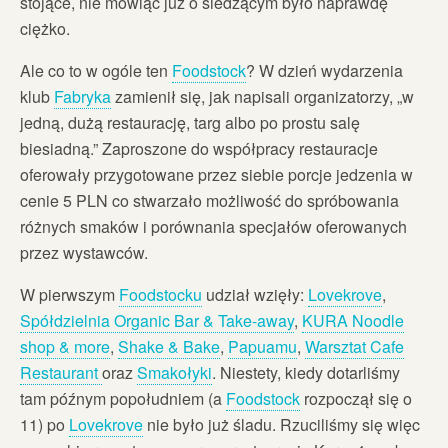
stojące, nie mówiąc już o siedzącym było naprawdę
ciężko.
Ale co to w ogóle ten
Foodstock
? W dzień wydarzenia
klub
Fabryka
zamienił się, jak napisali organizatorzy, „w
jedną, dużą restaurację, targ albo po prostu salę
biesiadną.” Zaproszone do współpracy restauracje
oferowały przygotowane przez siebie porcje jedzenia w
cenie 5 PLN co stwarzało możliwość do spróbowania
różnych smaków i porównania specjałów oferowanych
przez wystawców.
W pierwszym
Foodstocku
udział wzięły:
Lovekrove
,
Spółdzielnia Organic Bar & Take-away
,
KURA Noodle
shop & more
,
Shake & Bake
,
Papuamu
,
Warsztat Cafe
Restaurant
oraz
Smakołyki
. Niestety, kiedy dotarliśmy
tam późnym popołudniem (a
Foodstock
rozpoczął się o
11) po
Lovekrove
nie było już śladu. Rzuciliśmy się więc