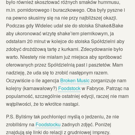
było również skosztować różnych smaków hummusu,
m.in. pomidorowego i buraczkowego. Oba były pyszne i
na pewno skusimy się na nie przy najbliższej okazji.
Podczas gdy Widelec udał sie do stoiska Shake&Bake
aby ukoronować wizytę shake’iem piernikowym, ja
odstałam 20 minut w kolejce do stoiska Spółdzielni aby
zdobyć drożdżową tartę z kurkami. Zdecydowanie było
warto. Niestety nie miałam już miejsca aby spróbować
oferowanych przez Spółdzielnią past i pasztetów. Mam
nadzieję, że uda się to zrobić następnym razem.
Oczywiście o ile agencja
Broken Music
zorganizuje nam
kolejny (karnawałowy?)
Foodstock
w Fabryce. Patrząc na
popularność, szczególnie ostatniej edycji, raczej nie mam
wątpliwości, że to wkrótce nastąpi.
P.S. Byliśmy tak pochłonięci myślą o jedzeniu, że nie
zrobiliśmy na
Foodstocku
żadnych zdjęć. Poniżej
znajdują się linki do relacji z grudniowej imprezy.