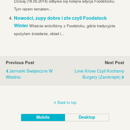
Dzisiaj (18.05.2014) odbywa się kolejna edycja Foodstocku.
Tym razem tematem...
Nowości, zupy dobre i złe czyli Foodstock
Winter
Właśnie wróciliśmy z Foodstcku, gdzie tradycyjnie
spożyłam śniadanie, obiad i...
Previous Post
Next Post
Jarmarki Świąteczne W
Love Krove Czyli Kochamy
Wiedniu
Burgery (zamknięte)
Back to top
Mobile
Desktop