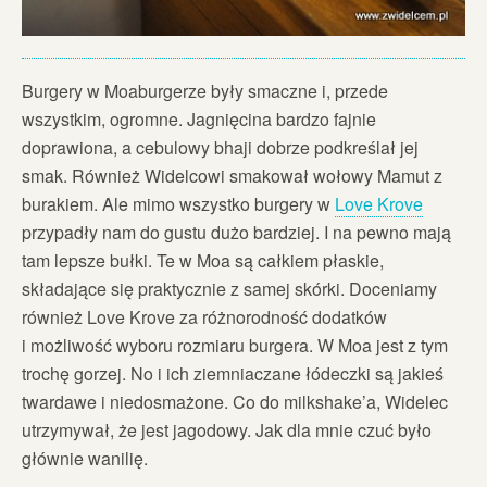
Burgery w Moaburgerze były smaczne i, przede
wszystkim, ogromne. Jagnięcina bardzo fajnie
doprawiona, a cebulowy bhaji dobrze podkreślał jej
smak. Również Widelcowi smakował wołowy Mamut z
burakiem. Ale mimo wszystko burgery w
Love Krove
przypadły nam do gustu dużo bardziej. I na pewno mają
tam lepsze bułki. Te w Moa są całkiem płaskie,
składające się praktycznie z samej skórki. Doceniamy
również Love Krove za różnorodność dodatków
i możliwość wyboru rozmiaru burgera. W Moa jest z tym
trochę gorzej. No i ich ziemniaczane łódeczki są jakieś
twardawe i niedosmażone. Co do milkshake’a, Widelec
utrzymywał, że jest jagodowy. Jak dla mnie czuć było
głównie wanilię.