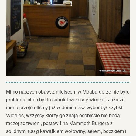
Mimo naszych obaw, z miejscem w Moaburgerze nie było
problemu choć był to sobotni wczesny wieczór. Jako że
menu przejrzeliśmy już w domu nasz wybór był szybki.
Widelec, wszyscy którzy go znają osobiście nie będą
raczej zdziwieni, postawił na Mammoth Burgera z
solidnym 400 g kawałkiem wołowiny, serem, boczkiem i