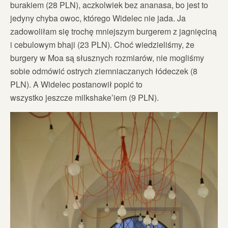
burakiem (28 PLN), aczkolwiek bez ananasa, bo jest to
jedyny chyba owoc, którego Widelec nie jada. Ja
zadowoliłam się trochę mniejszym burgerem z jagnięciną
i cebulowym bhaji (23 PLN). Choć wiedzieliśmy, że
burgery w Moa są słusznych rozmiarów, nie mogliśmy
sobie odmówić ostrych ziemniaczanych łódeczek (8
PLN). A Widelec postanowił popić to
wszystko jeszcze milkshake’iem (9 PLN).