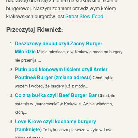
naprawdę dużo się zmieniło na krakowskiej scenie
burgerowej. Naszym zdaniem prawdziwym królem
krakowskich burgerów jest
Streat Slow Food
.
Przeczytaj Również:
Deszczowy debiut czyli Zacny Burger
Milordzie
Mijają miesiące, a w Krakowie moda na burgery
nie przemija....
Putin pod klonowym liściem czyli Antler
Poutine&Burger (zmiana adresu)
Choć trąbią
wszem i wobec, że burgery już z mody...
Co z tą bułką czyli Beef Burger Bar
Obrodziło
ostatnio w „burgerownie” w Krakowie. Aż nie wiadomo,
którą...
Love Krove czyli kochamy burgery
(zamknięte)
To była nasza pierwsza wizyta w Love
Krove od czasu...