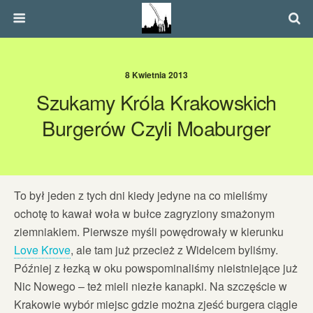
8 Kwietnia 2013
Szukamy Króla Krakowskich
Burgerów Czyli Moaburger
To był jeden z tych dni kiedy jedyne na co mieliśmy
ochotę to kawał woła w bułce zagryziony smażonym
ziemniakiem. Pierwsze myśli powędrowały w kierunku
Love Krove
, ale tam już przecież z Widelcem byliśmy.
Później z łezką w oku powspominaliśmy nieistniejące już
Nic Nowego – też mieli niezłe kanapki. Na szczęście w
Krakowie wybór miejsc gdzie można zjeść burgera ciągle