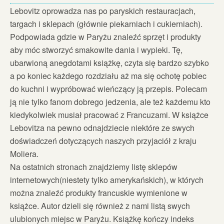
Lebovitz oprowadza nas po paryskich restauracjach,
targach i sklepach (głównie piekarniach i cukierniach).
Podpowiada gdzie w Paryżu znaleźć sprzęt i produkty
aby móc stworzyć smakowite dania i wypieki. Tę,
ubarwioną anegdotami książkę, czyta się bardzo szybko
a po koniec każdego rozdziału aż ma się ochotę pobiec
do kuchni i wypróbować wieńczący ją przepis. Polecam
ją nie tylko fanom dobrego jedzenia, ale też każdemu kto
kiedykolwiek musiał pracować z Francuzami. W książce
Lebovitza na pewno odnajdziecie niektóre ze swych
doświadczeń dotyczących naszych przyjaciół z kraju
Moliera.
Na ostatnich stronach znajdziemy listę sklepów
internetowych(niestety tylko amerykańskich), w których
można znaleźć produkty francuskie wymienione w
książce. Autor dzieli się również z nami listą swych
ulubionych miejsc w Paryżu. Książkę kończy indeks