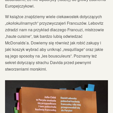
Europejczykowi.
W książce znajdziemy wiele ciekawostek dotyczących
„okołokulinarnych” przyzwyczajeń Francuzów. Lebovitz
zdradzi nam na przykład dlaczego Francuzi, mistrzowie
„haute cuisine”, tak bardzo lubią odwiedzać
McDonalds’a. Dowiemy się również jak robić zakupy i
jaki koszyk wybrać aby uniknąć „resquillage” oraz jakie
są jego sposoby na „les bousculeurs”. Poznamy też
sekret dotyczący strachu Davida przed pewnymi
stworzeniami morskimi.