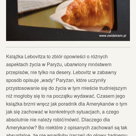
Książka Lebovitza to zbiór opowieści o różnych
aspektach życia w Paryżu, ubarwiony mnóstwem
przepisów, nie tylko na desery. Lebovitz w zabawny
sposób opisuje „wady” Paryżan, które uczyniły
przystosowanie się do życia w tym mieście trudniejszym
niż mogłoby się to na początku wydawać. Czasem jego
książka brzmi wręcz jak poradnik dla Amerykanów o tym
jak się zachować w konkretnych sytuacjach, a czego
absolutnie nie należy robić/mówić. Dlaczego dla
Amerykanów? Bo niektóre z opisanych zachowań są tak
absurdalne, że nie wpadłyby (raczej) do głowy żadnemu