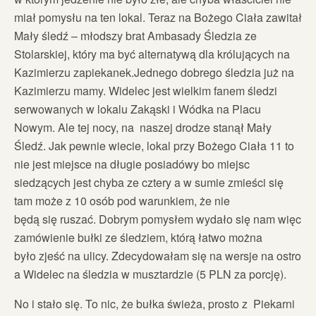
miał pomysłu na ten lokal. Teraz na Bożego Ciała zawitał
Mały śledź – młodszy brat Ambasady Śledzia ze
Stolarskiej, który ma być alternatywą dla królujących na
Kazimierzu zapiekanek.
Jednego dobrego śledzia już na
Kazimierzu mamy. Widelec jest wielkim fanem śledzi
serwowanych w lokalu Zakąski i Wódka na Placu
Nowym. Ale tej nocy, na naszej drodze stanął Mały
Śledź. Jak pewnie wiecie, lokal przy Bożego Ciała 11 to
nie jest miejsce na długie posiadówy bo miejsc
siedzących jest chyba ze cztery a w sumie zmieści się
tam może z 10 osób pod warunkiem, że nie
będą się ruszać. Dobrym pomysłem wydało się nam więc
zamówienie bułki ze śledziem, którą łatwo można
było zjeść na ulicy. Zdecydowałam się na wersje na ostro
a Widelec na śledzia w musztardzie (5 PLN za porcję).
No i stało się. To nic, że bułka świeża, prosto z Piekarni