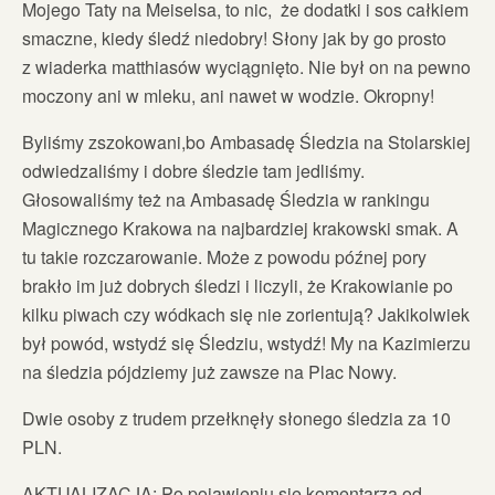
Mojego Taty na Meiselsa, to nic, że dodatki i sos całkiem
smaczne, kiedy śledź niedobry! Słony jak by go prosto
z wiaderka matthiasów wyciągnięto. Nie był on na pewno
moczony ani w mleku, ani nawet w wodzie. Okropny!
Byliśmy zszokowani,bo Ambasadę Śledzia na Stolarskiej
odwiedzaliśmy i dobre śledzie tam jedliśmy.
Głosowaliśmy też na Ambasadę Śledzia w rankingu
Magicznego Krakowa na najbardziej krakowski smak. A
tu takie rozczarowanie. Może z powodu późnej pory
brakło im już dobrych śledzi i liczyli, że Krakowianie po
kilku piwach czy wódkach się nie zorientują? Jakikolwiek
był powód, wstydź się Śledziu, wstydź! My na Kazimierzu
na śledzia pójdziemy już zawsze na Plac Nowy.
Dwie osoby z trudem przełknęły słonego śledzia za 10
PLN.
AKTUALIZACJA: Po pojawieniu się komentarza od