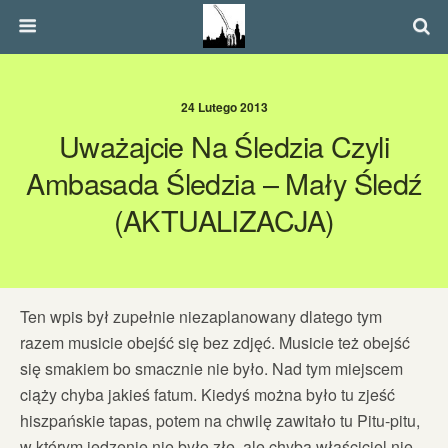
24 Lutego 2013
Uważajcie Na Śledzia Czyli
Ambasada Śledzia – Mały Śledź
(AKTUALIZACJA)
Ten wpis był zupełnie niezaplanowany dlatego tym
razem musicie obejść się bez zdjęć. Musicie też obejść
się smakiem bo smacznie nie było. Nad tym miejscem
ciąży chyba jakieś fatum. Kiedyś można było tu zjeść
hiszpańskie tapas, potem na chwilę zawitało tu Pitu-pitu,
w którym jedzenie nie było złe, ale chyba właściciel nie