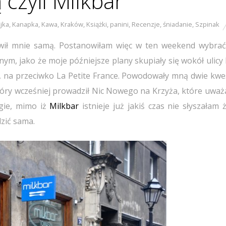
 czyli Milkbar
ajka
,
Kanapka
,
Kawa
,
Kraków
,
Książki
,
panini
,
Recenzje
,
śniadanie
,
Szpinak
awił mnie samą. Postanowiłam więc w ten weekend wybrać
m, jako że moje późniejsze plany skupiały się wokół ulicy 
 na przeciwko La Petite France. Powodowały mną dwie kwes
który wcześniej prowadził Nic Nowego na Krzyża, które uważ
ugie, mimo iż
Milkbar
istnieje już jakiś czas nie słyszałam
zić sama.