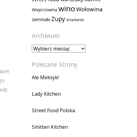
wino
Wołowina
Wieprzowina
Zupy
ziemniaki
śniadanie
Archiwum
Archiwum
Polecane Strony
ałam
Ale Meksyk!
go
tedy
Lady Kitchen
ż
Street Food Polska
Smitten Kitchen