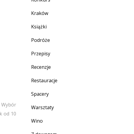
Kraków
Książki
Podróże
Przepisy
Recenzje
Restauracje
Spacery
. Wybór
Warsztaty
ek od 10
Wino