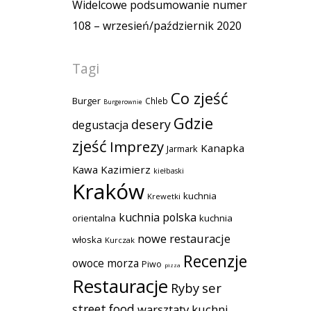
Widelcowe podsumowanie numer
108 – wrzesień/październik 2020
Tagi
Co zjeść
Burger
Chleb
Burgerownie
Gdzie
desery
degustacja
zjeść
Imprezy
Kanapka
Jarmark
Kawa
Kazimierz
kiełbaski
Kraków
kuchnia
Krewetki
kuchnia polska
orientalna
kuchnia
nowe restauracje
włoska
Kurczak
Recenzje
owoce morza
Piwo
pizza
Restauracje
Ryby
ser
street food
warsztaty kuchni