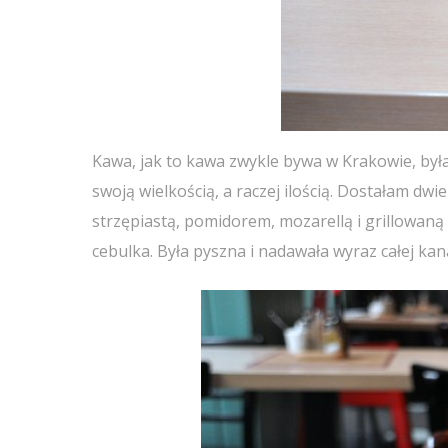
Kawa, jak to kawa zwykle bywa w Krakowie, była 
swoją wielkością, a raczej ilością. Dostałam dw
strzępiastą, pomidorem, mozarellą i grillowaną 
cebulka. Była pyszna i nadawała wyraz całej k