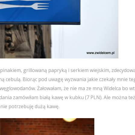
zpinakiem, grillowaną papryką i serkiem wiejskim, zdecydow
aną cebulą. Biorąc pod uwagę wyzwania jakie czekały mnie te
 węglowodanów. Żałowałam, że nie ma ze mną Widelca bo w
ania zamówiłam białą kawę w kubku (7 PLN). Ale można te
adanie potrzebuję dużą kawę.