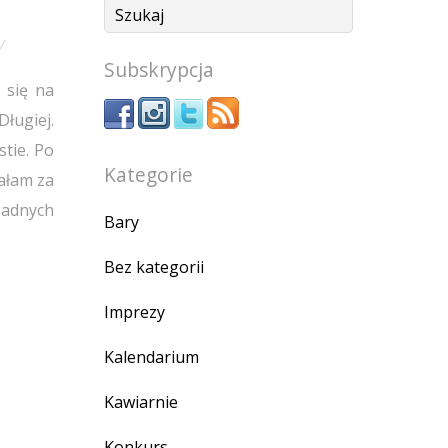
Subskrypcja
 się na
Długiej.
tie. Po
Kategorie
ałam za
 żadnych
Bary
Bez kategorii
Imprezy
Kalendarium
Kawiarnie
Konkurs