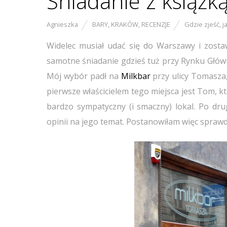
Śniadanie z książką
Agnieszka
BARY
,
KRAKÓW
,
RECENZJE
Gdzie zjeść
,
j
Widelec musiał udać się do Warszawy i zost
samotne śniadanie gdzieś tuż przy Rynku Główny
Mój wybór padł na
Milkbar
przy ulicy Tomasza,
pierwsze właścicielem tego miejsca jest Tom, 
bardzo sympatyczny (i smaczny) lokal. Po dr
opinii na jego temat. Postanowiłam więc sprawd