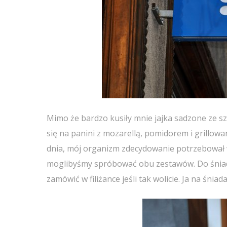
Mimo że bardzo kusiły mnie jajka sadzone ze s
się na panini z mozarellą, pomidorem i grillow
dnia, mój organizm zdecydowanie potrzebował
moglibyśmy spróbować obu zestawów. Do śniad
zamówić w filiżance jeśli tak wolicie. Ja na śni