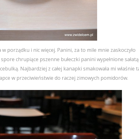
w porządku i nic więcej. Panini, za to mile mnie zaskoczyło
ie spore chrupiące pszenne bułeczki panini wypełnione sałatą
cebulką. Najbardziej z całej kanapki smakowała mi właśnie t
anapce w przeciwieństwie do raczej zimowych pomidorów.