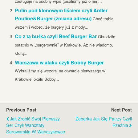
zasługuje na osobny wpis (pisaliśmy już o nim...
Putin pod klonowym liściem czyli Antler
Poutine&Burger (zmiana adresu)
Choć trąbią
wszem i wobec, że burgery już z mody...
Co z tą bułką czyli Beef Burger Bar
Obrodziło
ostatnio w „burgerownie” w Krakowie. Aż nie wiadomo,
którą...
Warszawa w ataku czyli Bobby Burger
Wybraliśmy się wczoraj na otwarcie pierwszego w
Krakowie lokalu Bobby...
Previous Post
Next Post
Jak Zrobić Swój Pierwszy
Żeberka Jak Się Patrzy Czyli
Ser Czyli Warsztaty
Rzeźnia
Serowarskie W Wańczykówce