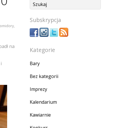
30
Subskrypcja
omidory
,
padł na
Kategorie
Bary
i
Bez kategorii
Imprezy
Kalendarium
Kawiarnie
Konkurs