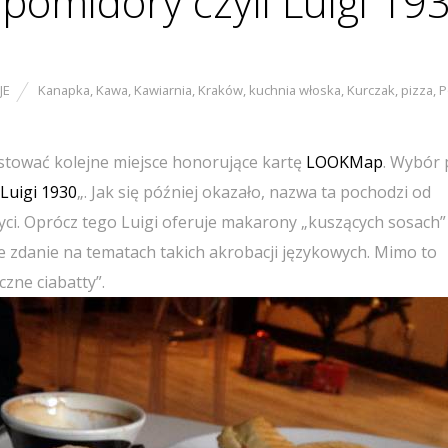
pomidory czyli Luigi 19
JE
Kanapka
,
Kawa
,
Kawiarnia
,
Kraków
,
kuchnia włoska
,
Kurczak
,
pizza
,
P
stować kolejne miejsce honorujące kartę
LOOKMap
. Wybór 
Luigi 1930
„. Jak się później okazało, nazwa ta pochodzi od
yci. Oprócz tego Luigi oferuje makarony „kuszących sosach” 
ze zdanie na tematach takich akrobacji językowych. Mimo to
zne ciabatty”.