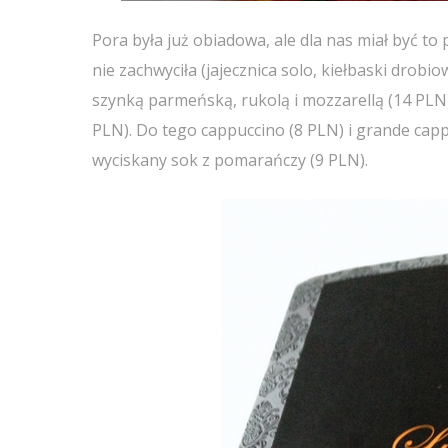
Pora była już obiadowa, ale dla nas miał być to
nie zachwyciła (jajecznica solo, kiełbaski drob
szynką parmeńską, rukolą i mozzarellą (14 PLN)
PLN). Do tego cappuccino (8 PLN) i grande cappu
wyciskany sok z pomarańczy (9 PLN).