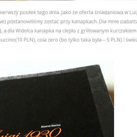
 pierwszy posiłek tego dnia. Jako że oferta śniadaniowa w Lui
iowe) postanowiliśmy zostać przy kanapkach. Dla mnie ciabatt
, a dla Widelca kanapka na ciepło z grillowanym kurczakiem
ccino(10 PLN), cola zero (bo tylko taka była – 5 PLN) i świe