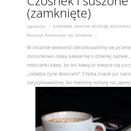
Czosnek i suszone 
(zamknięte)
Agnieszka
KAWIARNIE
,
KRAKÓW
,
RECENZJE
,
RESTAURAC
Recenzje
,
Restauracje
,
ser
,
śniadanie
W ostatnie weekend zdecydowaliśmy się przete
stosunkowo nową kawiarnię o dziwnej nazwie „
mieszanki kawy, bo też kawą to miejsce się szcz
„osładza życie deserami”. Chyba znacie już nas
zaryzykowaliśmy, bo mieliśmy ochotę na „apetyc