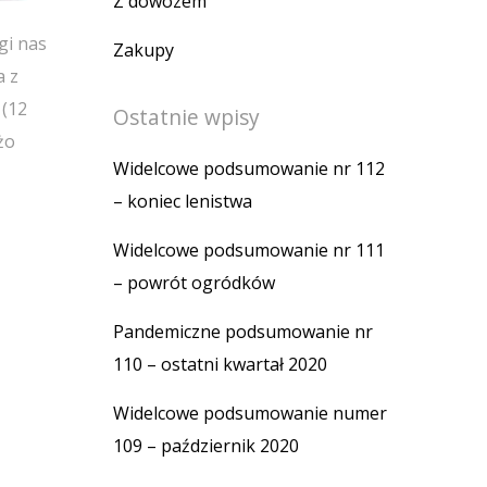
Z dowozem
gi nas
Zakupy
a z
 (12
Ostatnie wpisy
żo
Widelcowe podsumowanie nr 112
– koniec lenistwa
Widelcowe podsumowanie nr 111
– powrót ogródków
Pandemiczne podsumowanie nr
110 – ostatni kwartał 2020
Widelcowe podsumowanie numer
109 – październik 2020