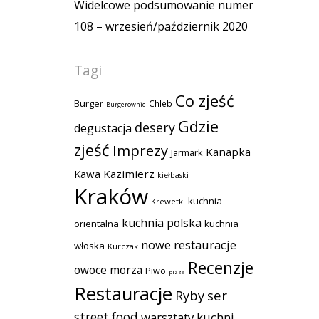
Widelcowe podsumowanie numer
108 – wrzesień/październik 2020
Tagi
Co zjeść
Burger
Chleb
Burgerownie
Gdzie
desery
degustacja
zjeść
Imprezy
Kanapka
Jarmark
Kawa
Kazimierz
kiełbaski
Kraków
kuchnia
Krewetki
kuchnia polska
orientalna
kuchnia
nowe restauracje
włoska
Kurczak
Recenzje
owoce morza
Piwo
pizza
Restauracje
Ryby
ser
street food
warsztaty kuchni