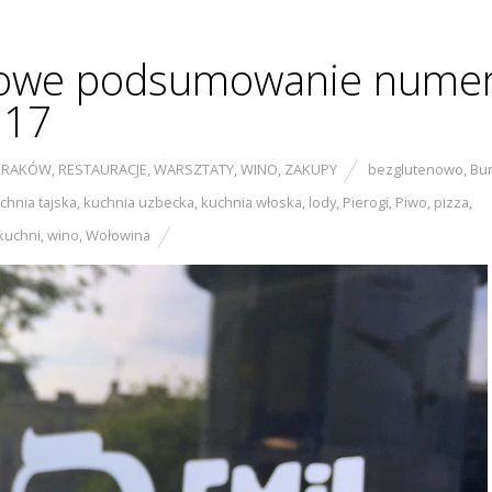
lcowe podsumowanie nume
017
KRAKÓW
,
RESTAURACJE
,
WARSZTATY
,
WINO
,
ZAKUPY
bezglutenowo
,
Bu
chnia tajska
,
kuchnia uzbecka
,
kuchnia włoska
,
lody
,
Pierogi
,
Piwo
,
pizza
,
kuchni
,
wino
,
Wołowina