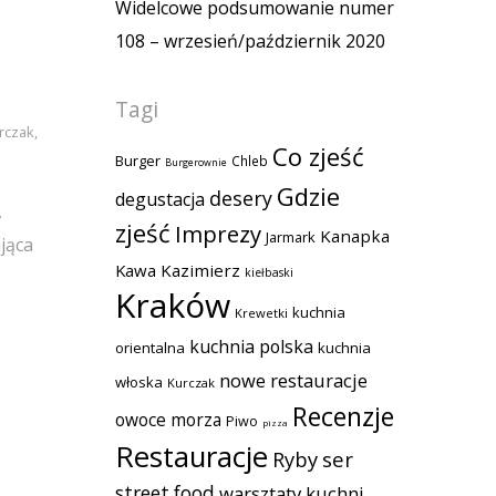
Widelcowe podsumowanie numer
108 – wrzesień/październik 2020
Tagi
rczak
,
Co zjeść
Burger
Chleb
Burgerownie
Gdzie
desery
degustacja
,
zjeść
Imprezy
Kanapka
Jarmark
ująca
Kawa
Kazimierz
kiełbaski
Kraków
kuchnia
Krewetki
kuchnia polska
orientalna
kuchnia
nowe restauracje
włoska
Kurczak
Recenzje
owoce morza
Piwo
pizza
Restauracje
Ryby
ser
street food
warsztaty kuchni