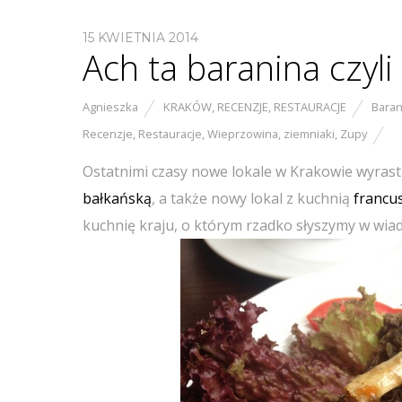
15 KWIETNIA 2014
Ach ta baranina czyl
Agnieszka
KRAKÓW
,
RECENZJE
,
RESTAURACJE
Baran
Recenzje
,
Restauracje
,
Wieprzowina
,
ziemniaki
,
Zupy
Ostatnimi czasy nowe lokale w Krakowie wyrast
bałkańską
, a także nowy lokal z kuchnią
francu
kuchnię kraju, o którym rzadko słyszymy w wi