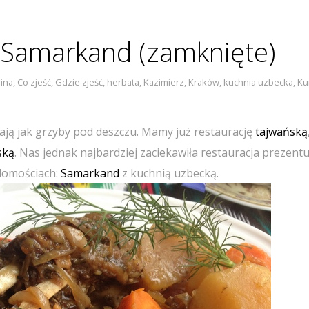
i Samarkand (zamknięte)
ina
,
Co zjeść
,
Gdzie zjeść
,
herbata
,
Kazimierz
,
Kraków
,
kuchnia uzbecka
,
Ku
ają jak grzyby pod deszczu. Mamy już restaurację
tajwańską
ską
. Nas jednak najbardziej zaciekawiła restauracja prezent
adomościach:
Samarkand
z kuchnią uzbecką.