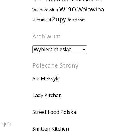
wino
Wołowina
Wieprzowina
Zupy
ziemniaki
śniadanie
Archiwum
Archiwum
Polecane Strony
Ale Meksyk!
Lady Kitchen
Street Food Polska
 zjeść
Smitten Kitchen