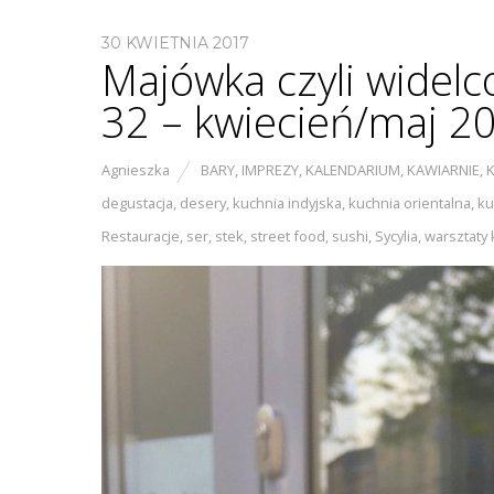
30 KWIETNIA 2017
Majówka czyli wide
32 – kwiecień/maj 2
Agnieszka
BARY
,
IMPREZY
,
KALENDARIUM
,
KAWIARNIE
,
degustacja
,
desery
,
kuchnia indyjska
,
kuchnia orientalna
,
ku
Restauracje
,
ser
,
stek
,
street food
,
sushi
,
Sycylia
,
warsztaty 