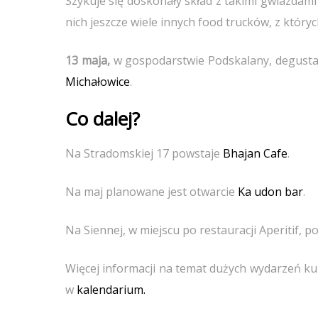
Szykuje się doskonały skład z takimi gwiazdami
nich jeszcze wiele innych food trucków, z który
13 maja,
w gospodarstwie Podskalany, degusta
Michałowice
.
Co dalej?
Na Stradomskiej 17 powstaje
Bhajan Cafe
.
Na maj planowane jest otwarcie
Ka udon bar
.
Na Siennej, w miejscu po restauracji Aperitif, 
Więcej informacji na temat dużych wydarzeń kul
w
kalendarium.