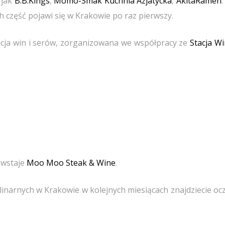
 jak
B.B.Kings
,
Momo-Smak Kuchnia Azjatycka
,
AkitaRamen
ch część pojawi się w Krakowie po raz pierwszy.
cja win i serów, zorganizowana we współpracy ze
Stacja Wi
powstaje
Moo Moo Steak & Wine
.
inarnych w Krakowie w kolejnych miesiącach znajdziecie ocz