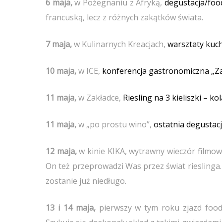
6 maja,
w Pożegnaniu z Afryką,
degustacja/foo
francuską, lecz z różnych zakątków świata.
7 maja,
w Kulinarnych Kreacjach,
warsztaty kuch
10 maja,
w ICE,
konferencja gastronomiczna „Zat
11 maja,
w Zakładce,
Riesling na 3 kieliszki – ko
11 maja,
w „po prostu wino”,
ostatnia degustac
12 maja,
w kinie KIKA, wytrawny wieczór filmo
On też przeprowadzi Was przez świat rieslinga.
zostanie już niedługo.
13 i 14 maja,
pierwszy w tym roku zjazd food