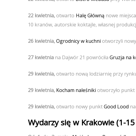
22 kwietnia,
otwarto
Halę Główną
nowe miejsc
10 kranów, autorskie koktajle, własnej produkcji 
26 kwietnia,
Ogrodnicy w kuchni
otworzyli nowy 
27 kwietnia
na Dajwór 21 powróciła
Gruzja na k
29 kwietnia,
otwarto nową lodziarnię przy ryn
29 kwietnia,
Kocham naleśniki
otworzyło punkt w
29 kwietnia,
otwarto nowy punkt
Good Lood
na
Wydarzy się w Krakowie (1-15