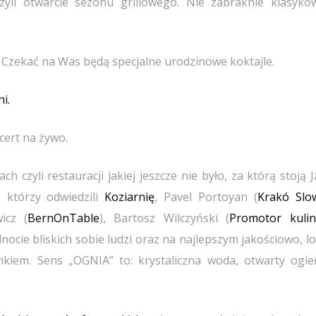
yli otwarcie sezonu grillowego. Nie zabraknie klasyków
. Czekać na Was będą specjalne urodzinowe koktajle.
i.
cert na żywo.
 czyli restauracji jakiej jeszcze nie było, za którą stoją 
 którzy odwiedzili
Koziarnię
, Pavel Portoyan (
Krakó Slow
icz (
BernOnTable
), Bartosz Wilczyński (
Promotor kulin
nocie bliskich sobie ludzi oraz na najlepszym jakościowo, 
iem. Sens „OGNIA” to: krystaliczna woda, otwarty ogień