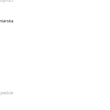
. Oprócz
niarska
ywiście