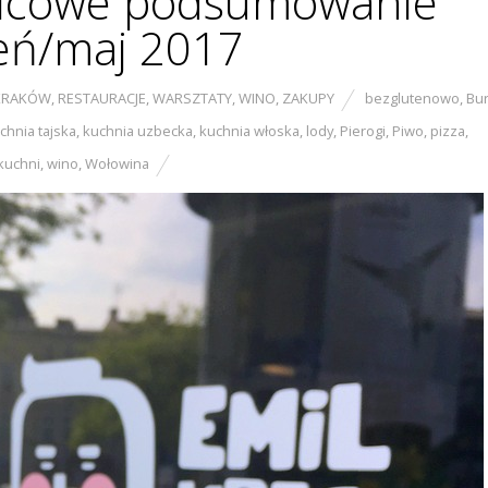
delcowe podsumowanie
eń/maj 2017
KRAKÓW
,
RESTAURACJE
,
WARSZTATY
,
WINO
,
ZAKUPY
bezglutenowo
,
Bu
chnia tajska
,
kuchnia uzbecka
,
kuchnia włoska
,
lody
,
Pierogi
,
Piwo
,
pizza
,
kuchni
,
wino
,
Wołowina