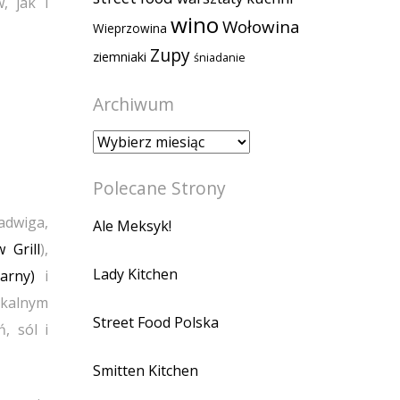
, jak i
wino
Wołowina
Wieprzowina
Zupy
ziemniaki
śniadanie
Archiwum
Archiwum
Polecane Strony
Jadwiga,
Ale Meksyk!
 Grill
),
Lady Kitchen
arny)
i
lokalnym
Street Food Polska
, sól i
Smitten Kitchen