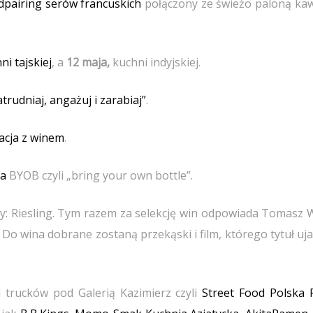
dpairing serów francuskich
połączony ze świeżo paloną kaw
ni tajskiej
, a
12 maja,
kuchni indyjskiej.
rudniaj, angażuj i zarabiaj”
.
lacja z winem
.
ja
BYOB czyli „bring your own bottle”.
wy: Riesling. Tym razem za selekcję win odpowiada Tomasz 
 Do wina dobrane zostaną przekąski i film, którego tytuł u
 trucków pod Galerią Kazimierz czyli
Street Food Polska F