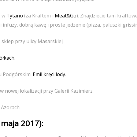
a w
Tytano
(za Kraftem i
Meat&Go
). Znajdziecie tam kraftow
infuzy, dobrą kawę i proste jedzenie (pizza, paluszki grissin
sklep przy ulicy Masarskiej.
ółkach
.
ku Podgórskim:
Emil kręci lody
.
 nowej lokalizacji przy Galerii Kazimierz.
 Azorach.
 maja 2017):