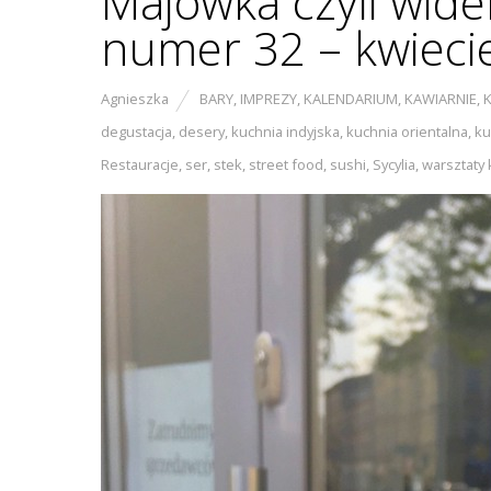
Majówka czyli wi
numer 32 – kwieci
Agnieszka
BARY
,
IMPREZY
,
KALENDARIUM
,
KAWIARNIE
,
degustacja
,
desery
,
kuchnia indyjska
,
kuchnia orientalna
,
ku
Restauracje
,
ser
,
stek
,
street food
,
sushi
,
Sycylia
,
warsztaty 