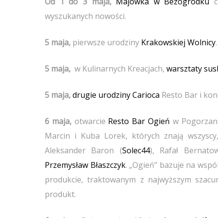
Od 1 do 3 maja,
Majówka w Bezogródku
cz
wyszukanych nowości.
5 maja,
pierwsze urodziny
Krakowskiej Wolnicy
5 maja,
w Kulinarnych Kreacjach,
warsztaty sush
5 maja,
drugie urodziny Carioca
Resto Bar i kon
6 maja,
otwarcie
Resto Bar Ogień
w Pogorzanach
Marcin i Kuba Lorek, których znają wszyscy,
Aleksander Baron (
Solec44
), Rafał Bernatow
Przemysław Błaszczyk
. „Ogień” bazuje na wspól
produkcie, traktowanym z najwyższym szacunk
produkt.