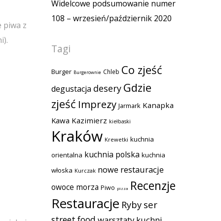
Widelcowe podsumowanie numer
108 – wrzesień/październik 2020
e piwa z
i).
Tagi
Co zjeść
Burger
Chleb
Burgerownie
Gdzie
desery
degustacja
zjeść
Imprezy
Kanapka
Jarmark
Kawa
Kazimierz
kiełbaski
Kraków
kuchnia
Krewetki
kuchnia polska
orientalna
kuchnia
nowe restauracje
włoska
Kurczak
Recenzje
owoce morza
Piwo
pizza
Restauracje
Ryby
ser
street food
warsztaty kuchni