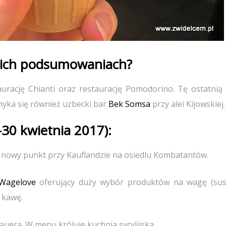
ich podsumowaniach?
urację Chianti oraz restaurację Pomodorino. Tę ostatnią 
myka się również uzbecki bar
Bek Somsa
przy alei Kijowskiej.
-30 kwietnia 2017):
nowy punkt przy Kauflandzie na osiedlu Kombatantów.
Wagelove
oferujący duży wybór produktów na wagę (su
 kawę.
uera. W menu króluje kuchnia sycylijska.