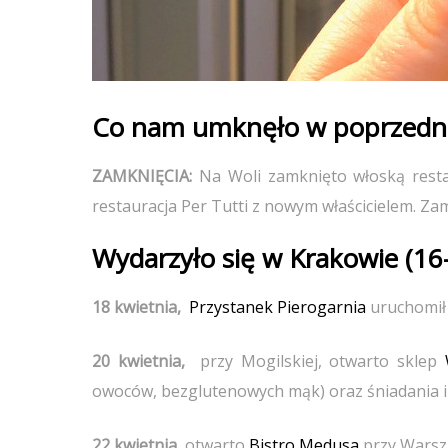
Co nam umknęło w poprzedn
ZAMKNIĘCIA:
Na Woli zamknięto włoską resta
restauracja Per Tutti z nowym właścicielem. Za
Wydarzyło się w Krakowie (16
18 kwietnia,
Przystanek Pierogarnia
uruchomił 
20 kwietnia,
przy Mogilskiej, otwarto sklep
owoców, bezglutenowych mąk) oraz śniadania i
22 kwietnia,
otwarto
Bistro Medusa
przy Warsza