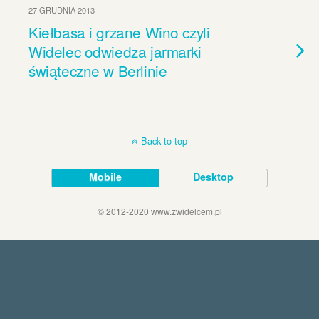
27 GRUDNIA 2013
Kiełbasa i grzane Wino czyli
Widelec odwiedza jarmarki
świąteczne w Berlinie
Back to top
Mobile
Desktop
© 2012-2020 www.zwidelcem.pl