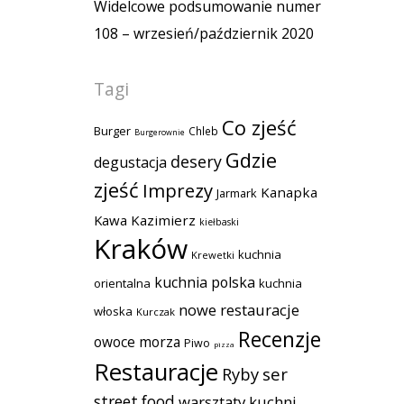
Widelcowe podsumowanie numer
108 – wrzesień/październik 2020
Tagi
Co zjeść
Burger
Chleb
Burgerownie
Gdzie
desery
degustacja
zjeść
Imprezy
Kanapka
Jarmark
Kawa
Kazimierz
kiełbaski
Kraków
kuchnia
Krewetki
kuchnia polska
orientalna
kuchnia
nowe restauracje
włoska
Kurczak
Recenzje
owoce morza
Piwo
pizza
Restauracje
Ryby
ser
street food
warsztaty kuchni