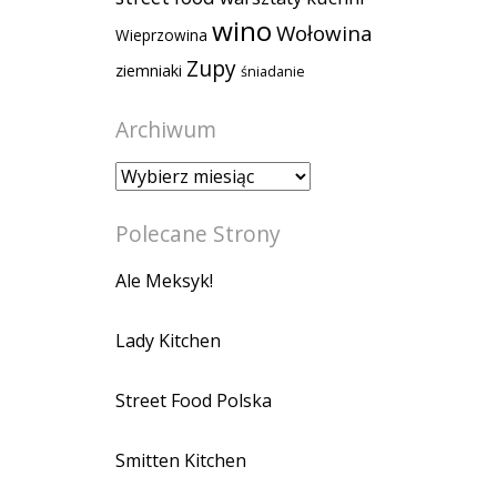
wino
Wołowina
Wieprzowina
Zupy
ziemniaki
śniadanie
Archiwum
Archiwum
Polecane Strony
Ale Meksyk!
Lady Kitchen
Street Food Polska
Smitten Kitchen