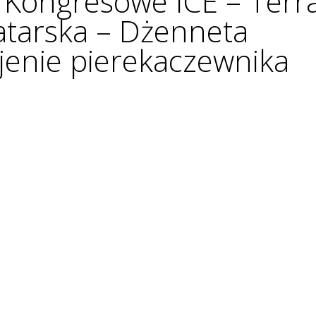
Kongresowe ICE – Terr
atarska – Dżenneta
jenie pierekaczewnika