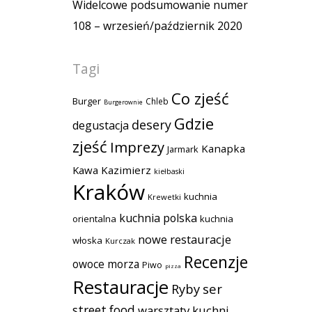
Widelcowe podsumowanie numer
108 – wrzesień/październik 2020
Tagi
Co zjeść
Burger
Chleb
Burgerownie
Gdzie
desery
degustacja
zjeść
Imprezy
Kanapka
Jarmark
Kawa
Kazimierz
kiełbaski
Kraków
kuchnia
Krewetki
kuchnia polska
orientalna
kuchnia
nowe restauracje
włoska
Kurczak
Recenzje
owoce morza
Piwo
pizza
Restauracje
Ryby
ser
street food
warsztaty kuchni