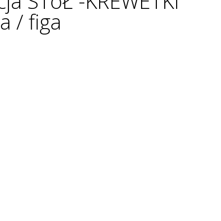
cja STóŁ -KREWETKI
 / figa