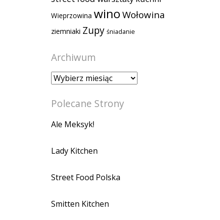
wino
Wołowina
Wieprzowina
Zupy
ziemniaki
śniadanie
Archiwum
Archiwum
Polecane Strony
Ale Meksyk!
Lady Kitchen
Street Food Polska
Smitten Kitchen