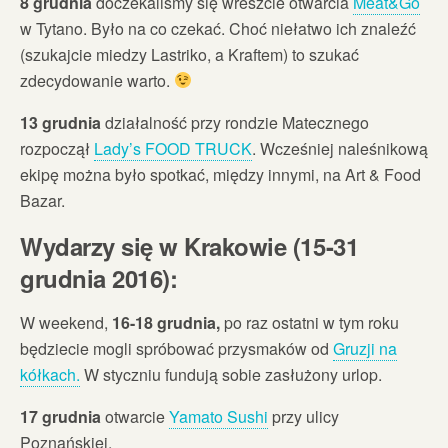
8 grudnia
doczekaliśmy się wreszcie otwarcia
Meat&Go
w Tytano. Było na co czekać. Choć niełatwo ich znaleźć
(szukajcie miedzy Lastriko, a Kraftem) to szukać
zdecydowanie warto.
13 grudnia
działalność przy rondzie Matecznego
rozpoczął
Lady’s FOOD TRUCK
. Wcześniej naleśnikową
ekipę można było spotkać, między innymi, na Art & Food
Bazar.
Wydarzy się w Krakowie (15-31
grudnia 2016):
W weekend,
16-18 grudnia,
po raz ostatni w tym roku
będziecie mogli spróbować przysmaków od
Gruzji na
kółkach.
W styczniu fundują sobie zasłużony urlop.
17 grudnia
otwarcie
Yamato Sushi
przy ulicy
Poznańskiej.