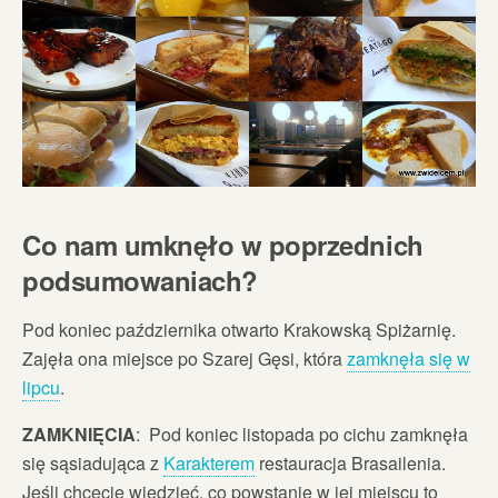
Co nam umknęło w poprzednich
podsumowaniach?
Pod koniec października otwarto Krakowską Spiżarnię.
Zajęła ona miejsce po Szarej Gęsi, która
zamknęła się w
lipcu
.
ZAMKNIĘCIA
: Pod koniec listopada po cichu zamknęła
się sąsiadująca z
Karakterem
restauracja Brasailenia.
Jeśli chcecie wiedzieć, co powstanie w jej miejscu to