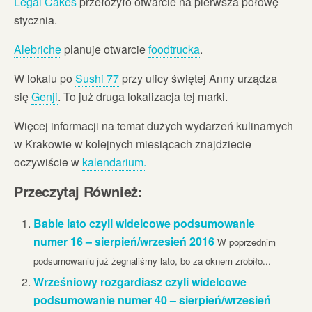
Legal Cakes
przełożyło otwarcie na pierwsza połowę
stycznia.
Alebriche
planuje otwarcie
foodtrucka
.
W lokalu po
Sushi 77
przy ulicy świętej Anny urządza
się
Genji
. To już druga lokalizacja tej marki.
Więcej informacji na temat dużych wydarzeń kulinarnych
w Krakowie w kolejnych miesiącach znajdziecie
oczywiście w
kalendarium.
Przeczytaj Również:
Babie lato czyli widelcowe podsumowanie
numer 16 – sierpień/wrzesień 2016
W poprzednim
podsumowaniu już żegnaliśmy lato, bo za oknem zrobiło...
Wrześniowy rozgardiasz czyli widelcowe
podsumowanie numer 40 – sierpień/wrzesień