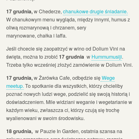
17 grudnia,
w Chederze,
chanukowe drugie śniadanie.
W chanukowym menu wygląda, między innymi, humus z
oliwą rozmarynową i chrzanem, sery
marynowane, chałka i laffa.
Jeśli chcecie się zaopatrzyć w wino od Dolium Vini na
święta, można to zrobić
17 grudnia
w
Hummumusiji
.
Trzeba tylko wcześniej złożyć zamówienie w Dolium Vini.
17 grudnia,
w Żarówka Cafe, odbędzie się
Wege
meetup.
To spotkanie dla wszystkich, którzy chcieliby
poznać nowych ludzi wege, podzielić się swoją historią i
doświadczeniem. Mile widziani weganie i wegetarianie w
każdym wieku, zwłaszcza ci, którzy czują się trochę
wyalienowani w swoim środowisku.
18 grudnia,
w Pauzie In Garden, ostatnia szansa na