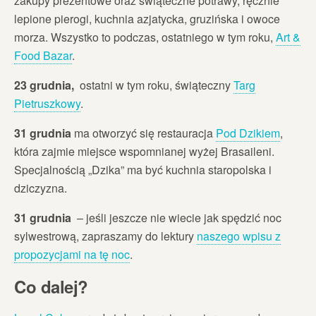
zakupy prezentowe oraz świąteczne potrawy, ręcznie
lepione pierogi, kuchnia azjatycka, gruzińska i owoce
morza. Wszystko to podczas, ostatniego w tym roku,
Art &
Food Bazar
.
23 grudnia,
ostatni w tym roku, świąteczny
Targ
Pietruszkowy
.
31 grudnia
ma otworzyć się restauracja
Pod Dzikiem
,
która zajmie miejsce wspomnianej wyżej Brasaileni.
Specjalnością „Dzika” ma być kuchnia staropolska i
dziczyzna.
31 grudnia
– jeśli jeszcze nie wiecie jak spędzić noc
sylwestrową, zapraszamy do lektury
naszego wpisu z
propozycjami na tę noc
.
Co dalej?