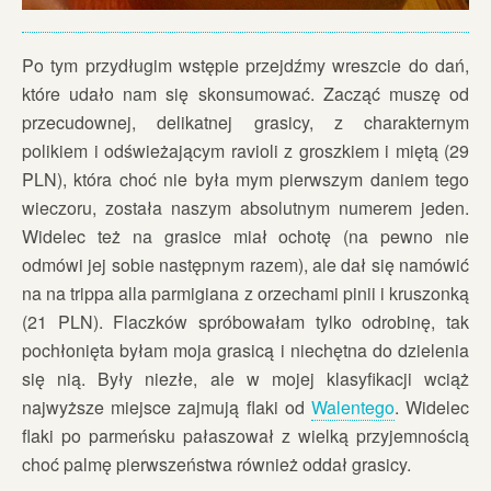
Po tym przydługim wstępie przejdźmy wreszcie do dań,
które udało nam się skonsumować. Zacząć muszę od
przecudownej, delikatnej grasicy, z charakternym
polikiem i odświeżającym ravioli z groszkiem i miętą (29
PLN), która choć nie była mym pierwszym daniem tego
wieczoru, została naszym absolutnym numerem jeden.
Widelec też na grasice miał ochotę (na pewno nie
odmówi jej sobie następnym razem), ale dał się namówić
na na trippa alla parmigiana z orzechami pinii i kruszonką
(21 PLN). Flaczków spróbowałam tylko odrobinę, tak
pochłonięta byłam moja grasicą i niechętna do dzielenia
się nią. Były niezłe, ale w mojej klasyfikacji wciąż
najwyższe miejsce zajmują flaki od
Walentego
. Widelec
flaki po parmeńsku pałaszował z wielką przyjemnością
choć palmę pierwszeństwa również oddał grasicy.