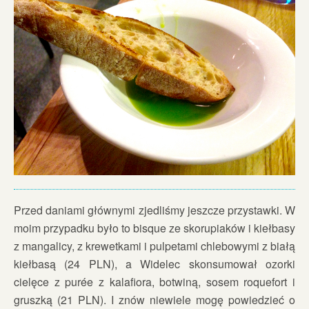
Przed daniami głównymi zjedliśmy jeszcze przystawki. W
moim przypadku było to bisque ze skorupiaków i kiełbasy
z mangalicy, z krewetkami i pulpetami chlebowymi z białą
kiełbasą (24 PLN), a Widelec skonsumował ozorki
cielęce z purée z kalafiora, botwiną, sosem roquefort i
gruszką (21 PLN). I znów niewiele mogę powiedzieć o