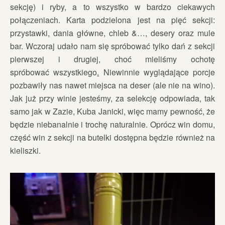
sekcję) i ryby, a to wszystko w bardzo ciekawych
połączeniach. Karta podzielona jest na pięć sekcji:
przystawki, dania główne, chleb &…, desery oraz mule
bar. Wczoraj udało nam się spróbować tylko dań z sekcji
pierwszej i drugiej, choć mieliśmy ochotę
spróbować wszystkiego
.
Niewinnie wyglądające porcje
pozbawiły nas nawet miejsca na deser (ale nie na wino).
Jak już przy winie jesteśmy, za selekcję odpowiada, tak
samo jak w Zazie, Kuba Janicki, więc mamy pewność, że
będzie niebanalnie i trochę naturalnie. Oprócz win domu,
część win z sekcji na butelki dostępna będzie również na
kieliszki.