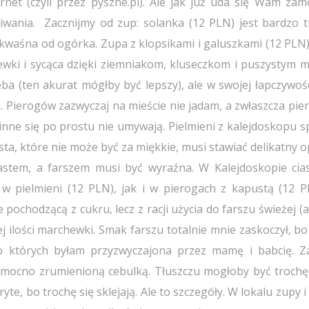
net (czyli przez pyszne.pl). Ale jak już uda się Wam zam
iwania. Zacznijmy od zup: solanka (12 PLN) jest bardzo t
o kwaśna od ogórka. Zupa z klopsikami i galuszkami (12 PLN)
hewki i sycąca dzięki ziemniakom, kluseczkom i puszystym 
a (ten akurat mógłby być lepszy), ale w swojej łapczywośc
. Pierogów zazwyczaj na mieście nie jadam, a zwłaszcza pie
nne się po prostu nie umywają. Pielmieni z kalejdoskopu sp
sta, które nie może być za miękkie, musi stawiać delikatny 
iastem, a farszem musi być wyraźna. W Kalejdoskopie cias
 w pielmieni (12 PLN), jak i w pierogach z kapustą (12 P
 pochodzącą z cukru, lecz z racji użycia do farszu świeżej (a
j ilości marchewki. Smak farszu totalnie mnie zaskoczył, bo
o których byłam przyzwyczajona przez mamę i babcię. 
 i mocno zrumienioną cebulką. Tłuszczu mogłoby być trochę 
te, bo trochę się sklejają. Ale to szczegóły. W lokalu zupy i