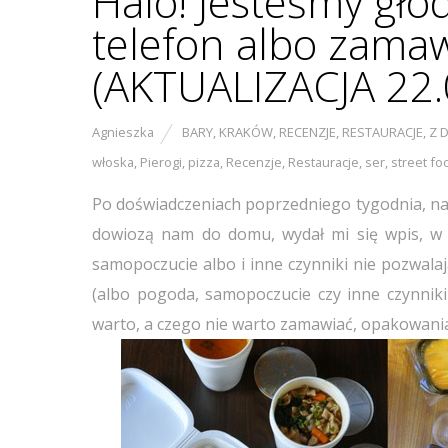
Halo! Jesteśmy głod
telefon albo zamaw
(AKTUALIZACJA 22.
Agnieszka
BARY
,
KRAKÓW
,
RECENZJE
,
RESTAURACJE
,
Z 
włoska
,
Pierogi
,
pizza
,
Recenzje
,
Restauracje
,
ser
,
street fo
Po doświadczeniach poprzedniego tygodnia, na
dowiozą nam do domu, wydał mi się wpis, w
samopoczucie albo i inne czynniki nie pozwalaj
(albo pogoda, samopoczucie czy inne czynnik
warto, a czego nie warto zamawiać, opakowania