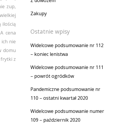
Z dowozem
ie zup,
Zakupy
wielkiej
ilością
Ostatnie wpisy
 A cena
 ich nie
Widelcowe podsumowanie nr 112
 w domu
– koniec lenistwa
frytki z
Widelcowe podsumowanie nr 111
– powrót ogródków
Pandemiczne podsumowanie nr
110 – ostatni kwartał 2020
Widelcowe podsumowanie numer
109 – październik 2020