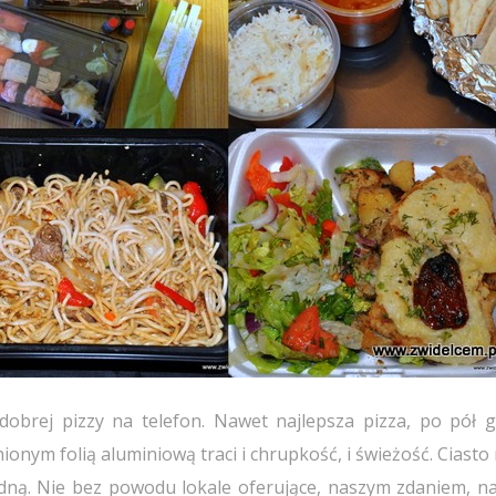
obrej pizzy na telefon. Nawet najlepsza pizza, po pół g
nym folią aluminiową traci i chrupkość, i świeżość. Ciasto 
dną. Nie bez powodu lokale oferujące, naszym zdaniem, na