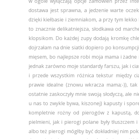
w ogóle wyłączają opcje zamówień przez Inter
dostawa jest sprawna, a jedzenie warte oczek
dzięki kiełbasie i ziemniakom, a przy tym lekk
to znacznie delikatniejsza, słodkawa od marc
klopsikom. Do każdej zupy dodają kromkę chleb
dojrzałam na dnie siatki dopiero po konsumpcji
mięsem, bo najlepsze robi moja mama i żadne i
jednak zarówno moje standardy farszu, jak i cia
i przede wszystkim różnica tekstur między c
prawie idealne (znowu wkracza mama;-)), tak
ostatnie zaskoczyły mnie swoją słodyczą, ale nie
u nas to zwykle bywa, kiszonej) kapusty i spore
kompletnie rożny od pierogów z kapustą, d
pielmieni, jak i pierogi polane były tłuszczem
albo też pierogi mógłby być dokładniej nim pokry