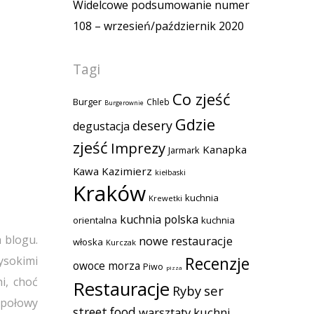
Widelcowe podsumowanie numer
108 – wrzesień/październik 2020
Tagi
Co zjeść
Burger
Chleb
Burgerownie
Gdzie
desery
degustacja
zjeść
Imprezy
Kanapka
Jarmark
Kawa
Kazimierz
kiełbaski
Kraków
kuchnia
Krewetki
kuchnia polska
orientalna
kuchnia
 blogu.
nowe restauracje
włoska
Kurczak
Recenzje
ysokimi
owoce morza
Piwo
pizza
i, choć
Restauracje
Ryby
ser
i połowy
street food
warsztaty kuchni