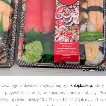
oferowanego z dowozem wydaje się być
Kalejdoskop
, który
, i przywrócił mi wiarę w smaczne, domowe obiady. Pr
rzyjmują tylko między 10 a 12 oraz 17 i 20. A jak mają ich za