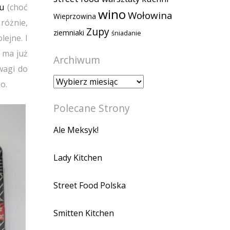
u
(choć
wino
Wołowina
Wieprzowina
różnie,
Zupy
ziemniaki
śniadanie
lejne. I
i ma już
Archiwum
wagi do
Archiwum
o.
Polecane Strony
Ale Meksyk!
Lady Kitchen
Street Food Polska
Smitten Kitchen