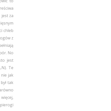
ówić to
reściwa
 jest za
mięsnym
i chleb
rogów z
ełniają
opór. No
to jest
LN). Te
 nie jak
 był tak
Zarówno
więcej,
 pierogi