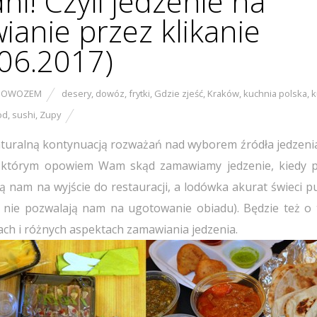
ni! Czyli jedzenie na
ianie przez klikanie
06.2017)
DOWOZEM
desery
,
dowóz
,
frytki
,
Gdzie zjeść
,
Kraków
,
kuchnia polska
,
k
od
,
sushi
,
Zupy
turalną kontynuacją rozważań nad wyborem źródła jedzenia
 którym opowiem Wam skąd zamawiamy jedzenie, kiedy 
ą nam na wyjście do restauracji, a lodówka akurat świeci p
i nie pozwalają nam na ugotowanie obiadu). Będzie też o 
ch i różnych aspektach zamawiania jedzenia.