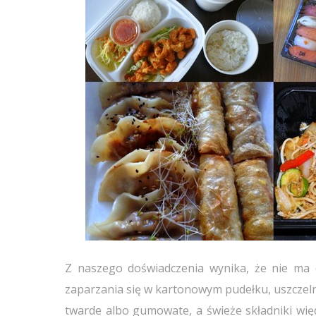
Z naszego doświadczenia wynika, że nie ma d
zaparzania się w kartonowym pudełku, uszczelnio
twarde albo gumowate, a świeże składniki wię