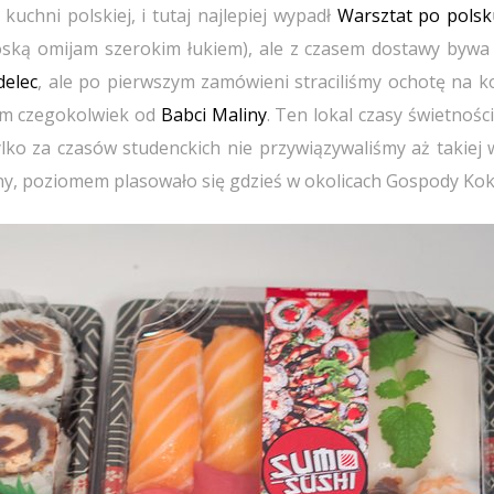
kuchni polskiej, i tutaj najlepiej wypadł
Warsztat po polsk
ską omijam szerokim łukiem), ale z czasem dostawy bywa 
delec
, ale po pierwszym zamówieni straciliśmy ochotę na ko
em czegokolwiek od
Babci Maliny
. Ten lokal czasy świetnośc
lko za czasów studenckich nie przywiązywaliśmy aż takiej 
iny, poziomem plasowało się gdzieś w okolicach Gospody Kok