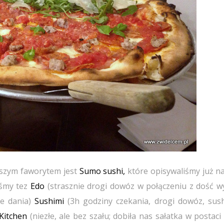
aszym faworytem jest
Sumo sushi,
które opisywaliśmy już na
iśmy tez
Edo
(strasznie drogi dowóz w połączeniu z dość w
e dania)
Sushimi
(3h godziny czekania, drogi dowóz, sush
Kitchen
(niezłe, ale bez szału; dobiła nas sałatka w postac