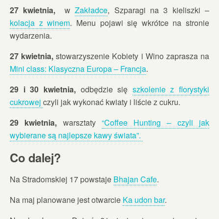
27 kwietnia,
w
Zakładce
, Szparagi na 3 kieliszki –
kolacja z winem
. Menu pojawi się wkrótce na stronie
wydarzenia.
27 kwietnia,
stowarzyszenie Kobiety i Wino zaprasza na
Mini class: Klasyczna Europa – Francja
.
29 i 30 kwietnia,
odbędzie się
szkolenie z florystyki
cukrowej
czyli jak wykonać kwiaty i liście z cukru.
29 kwietnia,
warsztaty
“Coffee Hunting – czyli jak
wybierane są najlepsze kawy świata”.
Co dalej?
Na Stradomskiej 17 powstaje
Bhajan Cafe
.
Na maj planowane jest otwarcie
Ka udon bar
.