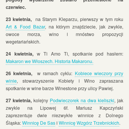
czerwiec.
23 kwietnia,
na Starym Kleparzu, pierwszy w tym roku
Art & Food Bazar
, na którym znajdziecie, jak zwykle,
owoce morza, wino i mnóstwo propozycji
wegetariańskich.
24 kwietnia,
w Ti Amo Ti, spotkanie pod hasłem:
Makaron we Włoszech. Historia Makaronu.
26 kwietnia,
w ramach cyklu:
Kobiece wieczory przy
winie
, stowarzyszenie Kobiety i Wino zapraszana
spotkanie w wine barze Winestone przy ulicy Pawiej.
27 kwietnia,
kolejny
Podwieczorek na dwa kieliszki
, jak
zwykle na Lipowej 6f. Mariusz Kapczyński
zaprezentuje dwie niezwykłe winnice z Dolnego
Śląska:
Winnicę De Sas
i
Winnicę Wzgórz Trzebnickich
.