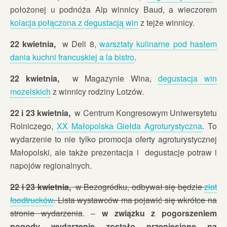
położonej u podnóża Alp winnicy Baud, a wieczorem
kolacja połączona z degustacją win
z tejże winnicy.
22 kwietnia,
w Deli 8,
warsztaty kulinarne pod hasłem
dania kuchni francuskiej a la bistro
.
22 kwietnia,
w Magazynie Wina,
degustacja win
mozelskich
z winnicy rodziny Lotzów.
22 i 23 kwietnia,
w Centrum Kongresowym Uniwersytetu
Rolniczego,
XX Małopolska Giełda Agroturystyczna
. To
wydarzenie to nie tylko promocja oferty agroturystycznej
Małopolski, ale także prezentacja i degustacje potraw i
napojów regionalnych.
22 i 23 kwietnia,
w Bezogródku, odbywał się będzie
zlot
foodtrucków
. Lista wystawców ma pojawić się wkrótce na
stronie wydarzenia
. –
w związku z pogorszeniem
pogody wydarzenie zostało przeniesione na