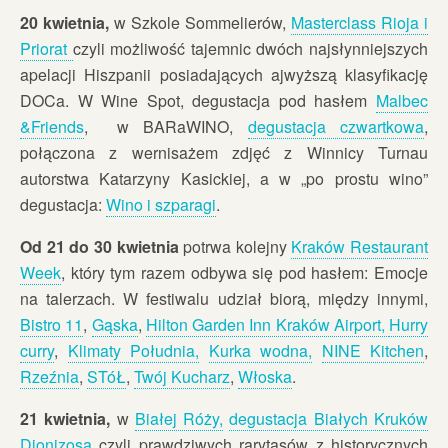
20 kwietnia,
w Szkole Sommelierów,
Masterclass Rioja i
Priorat
czyli możliwość tajemnic dwóch najsłynniejszych
apelacji Hiszpanii posiadających ajwyższą klasyfikację
DOCa. W Wine Spot, degustacja pod hasłem
Malbec
&Friends
, w BARaWINO,
degustacja czwartkowa
,
połączona z wernisażem zdjęć z Winnicy Turnau
autorstwa Katarzyny Kasickiej, a w „po prostu wino”
degustacja:
Wino i szparagi
.
Od 21 do 30 kwietnia
potrwa kolejny
Kraków Restaurant
Week
, który tym razem odbywa się pod hasłem: Emocje
na talerzach. W festiwalu udział biorą, między innymi,
Bistro 11
,
Gąska
,
Hilton Garden Inn Kraków Airport,
Hurry
curry
,
Klimaty Południa,
Kurka wodna,
NINE Kitchen
,
Rzeźnia
,
STóŁ
,
Twój Kucharz
,
Włoska
.
21 kwietnia,
w
Białej Róży,
degustacja Białych Kruków
Dionizosa
czyli prawdziwych rarytasów z historycznych