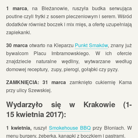
1 marca
, na Bieżanowie, ruszyła budka serwująca
poutine czyli frytki z sosem pieczeniowym i serem. Wśród
dodatków również boczek i mix mięs, a ofertę uzupełniają
zapiekanki.
30 marca
otwarto na Kleparzu
Punkt Smaków
, znany już
bywalcom Placu Imbramowskiego. W ich ofercie
znajdziecie naturalne wędliny, wytwarzane według
domowej receptury, zupy, pierogi, gołąbki czy pyzy.
ZAMKNIĘCIA: 31 marca
zamknięto cukiernię Kama
przy ulicy Szewskiej.
Wydarzyło się w Krakowie (1-
15 kwietnia 2017):
1 kwietnia,
ruszył
Smokehouse BBQ
przy Błoniach. W
menu burgery, żeberka, kanapki z boczkiem i pastrami.