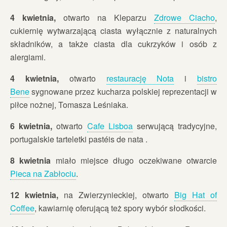
4 kwietnia,
otwarto na Kleparzu
Zdrowe Ciacho
,
cukiernię wytwarzającą ciasta wyłącznie z naturalnych
składników, a także ciasta dla cukrzyków i osób z
alergiami.
4 kwietnia,
otwarto
restaurację Nota
i
bistro
Bene
sygnowane przez kucharza polskiej reprezentacji w
piłce nożnej, Tomasza Leśniaka.
6 kwietnia,
otwarto
Cafe Lisboa
serwującą tradycyjne,
portugalskie tarteletki pastéis de nata .
8 kwietnia
miało miejsce długo oczekiwane otwarcie
Pieca na Zabłociu
.
12 kwietnia,
na Zwierzynieckiej, otwarto
Big Hat of
Coffee
, kawiarnię oferującą też spory wybór słodkości.