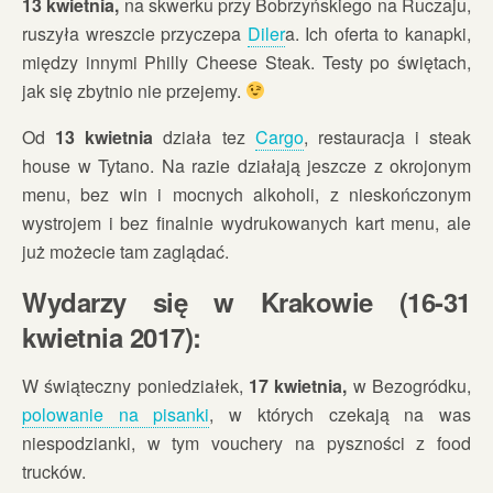
13 kwietnia,
na skwerku przy Bobrzyńskiego na Ruczaju,
ruszyła wreszcie przyczepa
Diler
a. Ich oferta to kanapki,
między innymi Philly Cheese Steak. Testy po świętach,
jak się zbytnio nie przejemy.
Od
13 kwietnia
działa tez
Cargo
, restauracja i steak
house w Tytano. Na razie działają jeszcze z okrojonym
menu, bez win i mocnych alkoholi, z nieskończonym
wystrojem i bez finalnie wydrukowanych kart menu, ale
już możecie tam zaglądać.
Wydarzy się w Krakowie (16-31
kwietnia 2017):
W świąteczny poniedziałek,
17 kwietnia,
w Bezogródku,
polowanie na pisanki
, w których czekają na was
niespodzianki, w tym vouchery na pyszności z food
trucków.