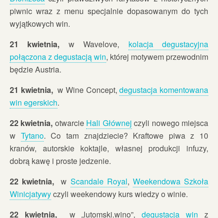
piwnic wraz z menu specjalnie dopasowanym do tych
wyjątkowych win.
21 kwietnia,
w Wavelove,
kolacja degustacyjna
połączona z degustacją win
, której motywem przewodnim
będzie Austria.
21 kwietnia,
w Wine Concept,
degustacja komentowana
win egerskich
.
22 kwietnia,
otwarcie
Hali Głównej
czyli nowego miejsca
w
Tytano
. Co tam znajdziecie? Kraftowe piwa z 10
kranów, autorskie koktajle, własnej produkcji infuzy,
dobrą kawę i proste jedzenie.
22 kwietnia,
w
Scandale Royal
,
Weekendowa Szkoła
Winicjatywy
czyli weekendowy kurs wiedzy o winie.
22 kwietnia,
w „lutomski.wino”,
degustacja win
z